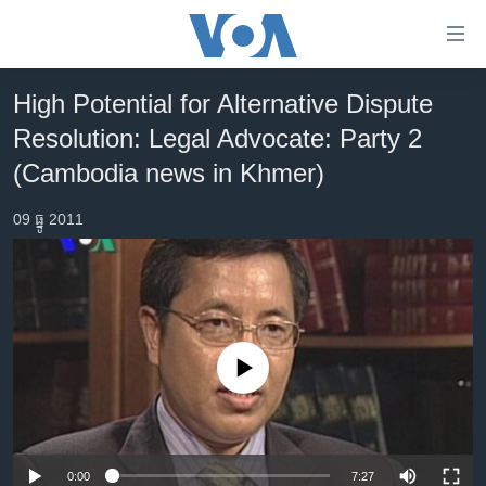
ភ្ជាប់​
ទៅ​
គេហទំព័រ​
High Potential for Alternative Dispute
កម្ពុជា
ទាក់ទង
Resolution: Legal Advocate: Party 2
រំលង​
អន្តរជាតិ
(Cambodia news in Khmer)
និង​
អាមេរិក
ចូល​
09 ធ្នូ 2011
ទៅ​​
ចិន
ទំព័រ​
ហេឡូវីអូអេ
ព័ត៌មាន​​
តែ​
កម្ពុជាច្នៃប្រតិដ្ឋ
ម្តង
ព្រឹត្តិការណ៍ព័ត៌មាន
រំលង​
No media source currently available
និង​
ទូរទស្សន៍ / វីដេអូ​
ចូល​
វិទ្យុ / ផតខាសថ៍
ទៅ​
ទំព័រ​
កម្មវិធីទាំងអស់
0:00
7:27