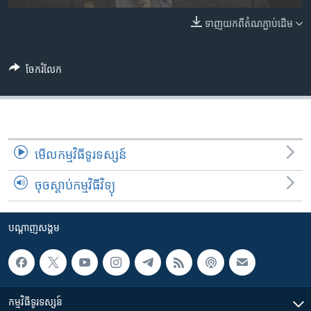
រចនា
សម្ព័ន្ធ​
Khmer English
ទាញ​យក​ពី​តំណភ្ជាប់​ដើម
រំលង​
និង​
បណ្តាញ​សង្គម
ចូល​
ចែករំលែក
ទៅ​
កាន់​
ទំព័រ​
ភាសា
ស្វែង​
រក
មើល​កម្មវិធី​ទូរទស្សន៍
ចុចស្តាប់កម្មវិធីវិទ្យុ
បណ្តាញ​សង្គម
កម្មវិធី​ទូរទស្សន៍