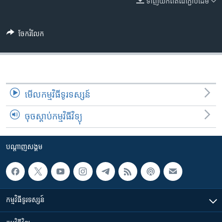
ទាញ​យក​ពី​តំណភ្ជាប់​ដើម
រចនា
សម្ព័ន្ធ​
Khmer English
រំលង​
ចែករំលែក
និង​
បណ្តាញ​សង្គម
ចូល​
ទៅ​
កាន់​
ទំព័រ​
ភាសា
មើល​កម្មវិធី​ទូរទស្សន៍
ស្វែង​
រក
ចុចស្តាប់កម្មវិធីវិទ្យុ
បណ្តាញ​សង្គម
កម្មវិធី​ទូរទស្សន៍