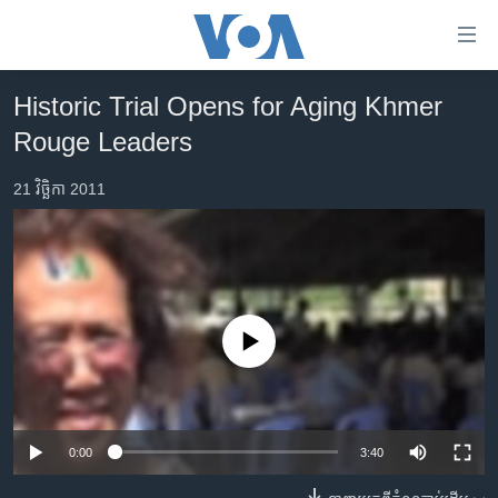
ភ្ជាប់​
ទៅ​
គេហទំព័រ​
Historic Trial Opens for Aging Khmer
កម្ពុជា
ទាក់ទង
Rouge Leaders
រំលង​
អន្តរជាតិ
និង​
21 វិច្ឆិកា 2011
អាមេរិក
ចូល​
ទៅ​​
ចិន
ទំព័រ​
ហេឡូវីអូអេ
ព័ត៌មាន​​
តែ​
កម្ពុជាច្នៃប្រតិដ្ឋ
ម្តង
No media source currently available
ព្រឹត្តិការណ៍ព័ត៌មាន
រំលង​
និង​
ទូរទស្សន៍ / វីដេអូ​
ចូល​
វិទ្យុ / ផតខាសថ៍
ទៅ​
0:00
3:40
ទំព័រ​
កម្មវិធីទាំងអស់