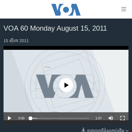
ភ្ជាប់​
ទៅ​
គេហទំព័រ​
VOA 60 Monday August 15, 2011
កម្ពុជា
ទាក់ទង
រំលង​
15 សីហា 2011
អន្តរជាតិ
និង​
អាមេរិក
ចូល​
ទៅ​​
ចិន
ទំព័រ​
ហេឡូវីអូអេ
ព័ត៌មាន​​
តែ​
កម្ពុជាច្នៃប្រតិដ្ឋ
No media source currently available
ម្តង
ព្រឹត្តិការណ៍ព័ត៌មាន
រំលង​
និង​
ទូរទស្សន៍ / វីដេអូ​
ចូល​
វិទ្យុ / ផតខាសថ៍
ទៅ​
0:00
1:07
ទំព័រ​
កម្មវិធីទាំងអស់
ទាញ​យក​ពី​តំណភ្ជាប់​ដើម