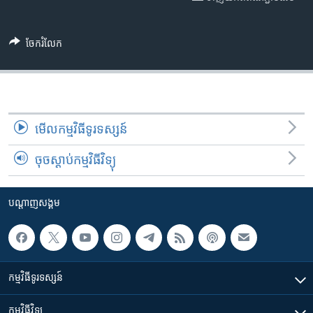
រចនា
សម្ព័ន្ធ​
Khmer English
រំលង​
ចែករំលែក
និង​
បណ្តាញ​សង្គម
ចូល​
ទៅ​
កាន់​
ទំព័រ​
ភាសា
មើល​កម្មវិធី​ទូរទស្សន៍
ស្វែង​
រក
ចុចស្តាប់កម្មវិធីវិទ្យុ
បណ្តាញ​សង្គម
កម្មវិធី​ទូរទស្សន៍
កម្មវិធី​វិទ្យុ