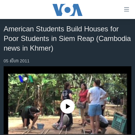
ភ្ជាប់​
ទៅ​
គេហទំព័រ​
American Students Build Houses for
កម្ពុជា
ទាក់ទង
Poor Students in Siem Reap (Cambodia
រំលង​
អន្តរជាតិ
news in Khmer)
និង​
អាមេរិក
ចូល​
05 សីហា 2011
ទៅ​​
ចិន
ទំព័រ​
ហេឡូវីអូអេ
ព័ត៌មាន​​
តែ​
កម្ពុជាច្នៃប្រតិដ្ឋ
ម្តង
ព្រឹត្តិការណ៍ព័ត៌មាន
រំលង​
No media source currently available
និង​
ទូរទស្សន៍ / វីដេអូ​
ចូល​
វិទ្យុ / ផតខាសថ៍
ទៅ​
ទំព័រ​
កម្មវិធីទាំងអស់