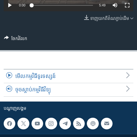
រចនា
0:00
5:49
សម្ព័ន្ធ​
Khmer English
រំលង​
ទាញ​យក​ពី​តំណភ្ជាប់​ដើម
និង​
បណ្តាញ​សង្គម
ចូល​
ទៅ​
ចែករំលែក
កាន់​
ទំព័រ​
ភាសា
ស្វែង​
រក
មើល​កម្មវិធី​ទូរទស្សន៍
ចុចស្តាប់កម្មវិធីវិទ្យុ
បណ្តាញ​សង្គម