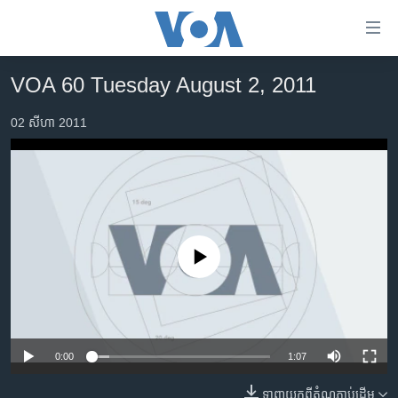
ភ្ជាប់​
ទៅ​
គេហទំព័រ​
VOA 60 Tuesday August 2, 2011
កម្ពុជា
ទាក់ទង
រំលង​
02 សីហា 2011
អន្តរជាតិ
និង​
អាមេរិក
ចូល​
ទៅ​​
ចិន
ទំព័រ​
ហេឡូវីអូអេ
ព័ត៌មាន​​
តែ​
កម្ពុជាច្នៃប្រតិដ្ឋ
No media source currently available
ម្តង
ព្រឹត្តិការណ៍ព័ត៌មាន
រំលង​
និង​
ទូរទស្សន៍ / វីដេអូ​
ចូល​
វិទ្យុ / ផតខាសថ៍
ទៅ​
0:00
1:07
ទំព័រ​
កម្មវិធីទាំងអស់
ទាញ​យក​ពី​តំណភ្ជាប់​ដើម