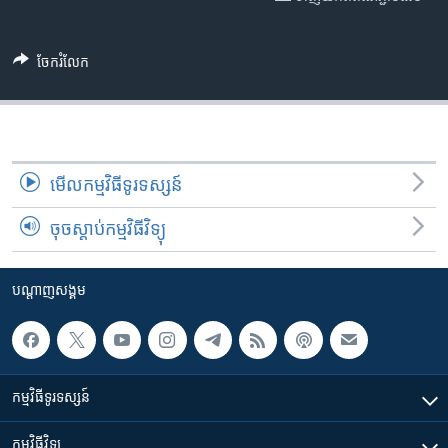
រចនា
សម្ព័ន្ធ​
Khmer English
រំលង​
ចែករំលែក
និង​
បណ្តាញ​សង្គម
ចូល​
ទៅ​
កាន់​
ទំព័រ​
ភាសា
មើល​កម្មវិធី​ទូរទស្សន៍
ស្វែង​
រក
ចុចស្តាប់កម្មវិធីវិទ្យុ
បណ្តាញ​សង្គម
កម្មវិធី​ទូរទស្សន៍
កម្មវិធី​វិទ្យុ