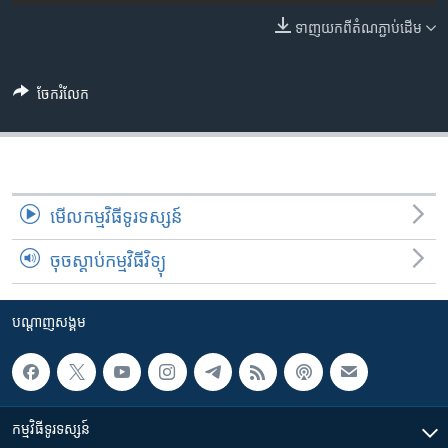
រចនា
សម្ព័ន្ធ​
ទាញ​យក​ពី​តំណភ្ជាប់​ដើម
Khmer English
រំលង​
និង​
បណ្តាញ​សង្គម
ចែករំលែក
ចូល​
ទៅ​
កាន់​
ទំព័រ​
ភាសា
ស្វែង​
មើល​កម្មវិធី​ទូរទស្សន៍
រក
ចុចស្តាប់កម្មវិធីវិទ្យុ
បណ្តាញ​សង្គម
កម្មវិធី​ទូរទស្សន៍