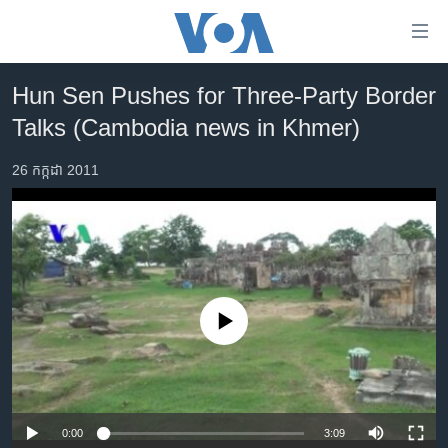
ភ្ជាប់​
ទៅ​
គេហទំព័រ​
Hun Sen Pushes for Three-Party Border
កម្ពុជា
ទាក់ទង
Talks (Cambodia news in Khmer)
រំលង​
អន្តរជាតិ
និង​
26 កក្កដា 2011
អាមេរិក
ចូល​
ទៅ​​
ចិន
ទំព័រ​
ហេឡូវីអូអេ
ព័ត៌មាន​​
តែ​
កម្ពុជាច្នៃប្រតិដ្ឋ
ម្តង
ព្រឹត្តិការណ៍ព័ត៌មាន
No media source currently available
រំលង​
និង​
ទូរទស្សន៍ / វីដេអូ​
ចូល​
វិទ្យុ / ផតខាសថ៍
ទៅ​
ទំព័រ​
កម្មវិធីទាំងអស់
0:00
3:09