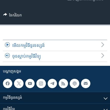
រចនា
សម្ព័ន្ធ​
Khmer English
រំលង​
ចែករំលែក
និង​
បណ្តាញ​សង្គម
ចូល​
ទៅ​
កាន់​
ទំព័រ​
ភាសា
មើល​កម្មវិធី​ទូរទស្សន៍
ស្វែង​
រក
ចុចស្តាប់កម្មវិធីវិទ្យុ
បណ្តាញ​សង្គម
កម្មវិធី​ទូរទស្សន៍
កម្មវិធី​វិទ្យុ