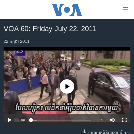
ភ្ជាប់​
ទៅ​
គេហទំព័រ​
VOA 60: Friday July 22, 2011
កម្ពុជា
ទាក់ទង
រំលង​
22 កក្កដា 2011
អន្តរជាតិ
និង​
អាមេរិក
ចូល​
ទៅ​​
ចិន
ទំព័រ​
ហេឡូវីអូអេ
ព័ត៌មាន​​
តែ​
កម្ពុជាច្នៃប្រតិដ្ឋ
No media source currently available
ម្តង
ព្រឹត្តិការណ៍ព័ត៌មាន
រំលង​
និង​
ទូរទស្សន៍ / វីដេអូ​
ចូល​
វិទ្យុ / ផតខាសថ៍
ទៅ​
0:00
1:09
ទំព័រ​
កម្មវិធីទាំងអស់
ទាញ​យក​ពី​តំណភ្ជាប់​ដើម