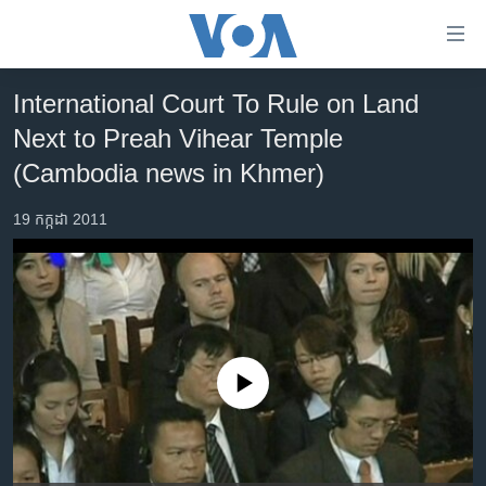
ភ្ជាប់​
ទៅ​
គេហទំព័រ​
International Court To Rule on Land
កម្ពុជា
ទាក់ទង
Next to Preah Vihear Temple
រំលង​
អន្តរជាតិ
(Cambodia news in Khmer)
និង​
អាមេរិក
ចូល​
19 កក្កដា 2011
ទៅ​​
ចិន
ទំព័រ​
ហេឡូវីអូអេ
ព័ត៌មាន​​
តែ​
កម្ពុជាច្នៃប្រតិដ្ឋ
ម្តង
ព្រឹត្តិការណ៍ព័ត៌មាន
រំលង​
No media source currently available
និង​
ទូរទស្សន៍ / វីដេអូ​
ចូល​
វិទ្យុ / ផតខាសថ៍
ទៅ​
ទំព័រ​
កម្មវិធីទាំងអស់