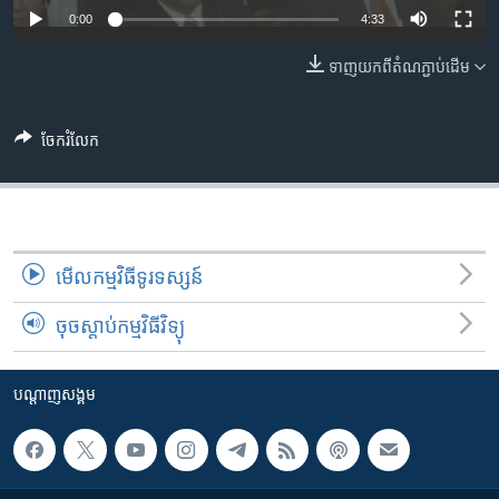
រចនា
0:00
4:33
សម្ព័ន្ធ​
Khmer English
រំលង​
ទាញ​យក​ពី​តំណភ្ជាប់​ដើម
និង​
បណ្តាញ​សង្គម
ចូល​
ទៅ​
ចែករំលែក
កាន់​
ទំព័រ​
ភាសា
ស្វែង​
រក
មើល​កម្មវិធី​ទូរទស្សន៍
ចុចស្តាប់កម្មវិធីវិទ្យុ
បណ្តាញ​សង្គម