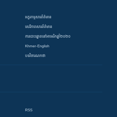
អក្ខរកម្មសារព័ត៌មាន
សេរីភាពសារព័ត៌មាន
ការបោះឆ្នោតនៅអាមេរិកឆ្នាំ២០២០
Khmer-English
បទវិចារណកថា
RSS