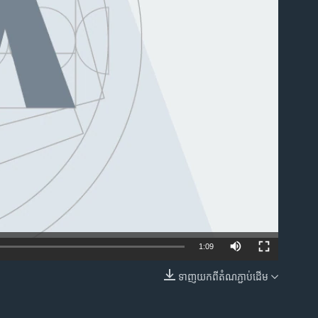
ble
1:09
ទាញ​យក​ពី​តំណភ្ជាប់​ដើម
EMBED