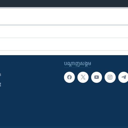
បណ្តាញ​សង្គម
ក
ី