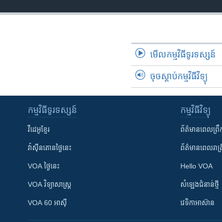
មើល​កម្មវិធី​ទូរទស្សន៍
ចុចស្តាប់កម្មវិធីវិទ្យុ
កម្មវិធី​ទូរទស្សន៍
កម្មវិធី​វិទ្យុ
វីដេអូ​ខ្មែរ
ព័ត៌មាន​ពេល​ព្រឹ
វ៉ាស៊ីនតោន​ថ្ងៃ​នេះ
ព័ត៌មាន​​ពេល​រាត្រ
VOA ថ្ងៃនេះ
Hello VOA
VOA ​វិទ្យាសាស្ត្រ
សំឡេង​ជំនាន់​ថ្មី
VOA 60 អាស៊ី
វេទិកា​អាស៊ាន