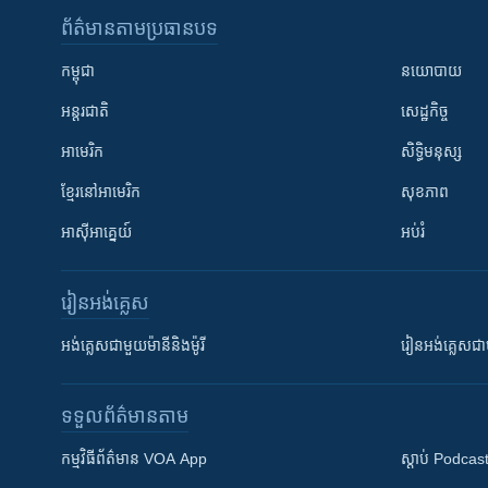
ព័ត៌មាន​តាមប្រធានបទ​
កម្ពុជា
នយោបាយ
អន្តរជាតិ
សេដ្ឋកិច្ច
អាមេរិក
សិទ្ធិមនុស្ស
ខ្មែរ​នៅអាមេរិក
សុខភាព
អាស៊ីអាគ្នេយ៍
អប់រំ
រៀន​​អង់គ្លេស
អង់គ្លេស​ជាមួយ​ម៉ានី​និង​ម៉ូរី
រៀន​​​​​​អង់គ្លេ
ទទួល​ព័ត៌មាន​តាម
កម្មវិធី​ព័ត៌មាន VOA App
ស្តាប់ Podcas