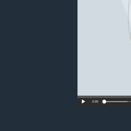
រចនា
សម្ព័ន្ធ​
រំលង​
និង​
ចូល​
ទៅ​
កាន់​
ទំព័រ​
ស្វែង​
រក
0:00