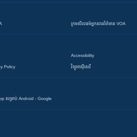
OA
ក្រម​​​សីលធម៌​​​អ្នក​​​សារព័ត៌មាន VOA
Accessibility
y Policy
វិទ្យុ​អាស៊ី​សេរី
 App សម្រាប់ Android - Google