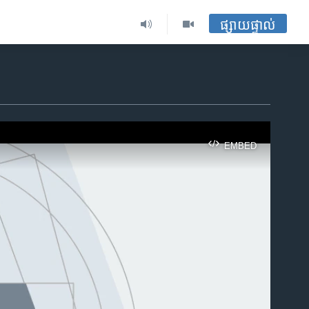
ផ្សាយផ្ទាល់
EMBED