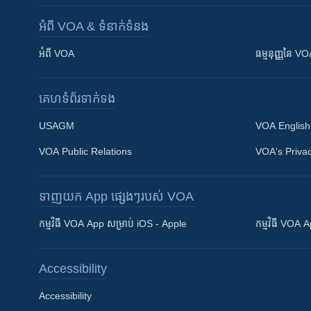
អំពី​ VOA & ទំនាក់ទំនង
អំពី​ VOA
ធម្មនុញ្ញ​នៃ V
គេហទំព័រ​​ទាក់ទង
USAGM
VOA English
VOA Public Relations
VOA's Privac
ទាញយក​ App ផ្សេងៗ​របស់​ VOA
Khmer English
កម្មវិធី​ VOA App សម្រាប់ iOS - Apple
កម្មវិធី​ VOA
បណ្តាញ​សង្គម
Accessibility
Accessibility
ភាសា