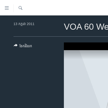
ភ្ជាប់​
ទៅ​
គេហទំព័រ​
ស្វែង​
កម្ពុជា
រក
13 កក្កដា 2011
VOA 60 Wed
ទាក់ទង
អន្តរជាតិ
រំលង​
និង​
អាមេរិក
ចូល​
ចែករំលែក
ចិន
ទៅ​​
ទំព័រ​
ហេឡូវីអូអេ
ព័ត៌មាន​​
កម្ពុជាច្នៃប្រតិដ្ឋ
តែ​
ម្តង
ព្រឹត្តិការណ៍ព័ត៌មាន
រំលង​
ទូរទស្សន៍ / វីដេអូ​
និង​
ចូល​
វិទ្យុ / ផតខាសថ៍
ទៅ​
កម្មវិធីទាំងអស់
ទំព័រ​