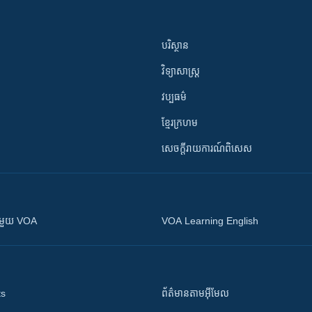
បរិស្ថាន
វិទ្យាសាស្រ្ត
វប្បធម៌
ខ្មែរក្រហម
សេចក្តីរាយការណ៍ពិសេស
ស​​ជាមួយ VOA
VOA Learning English
ts
ព័ត៌មាន​តាម​អ៊ីមែល