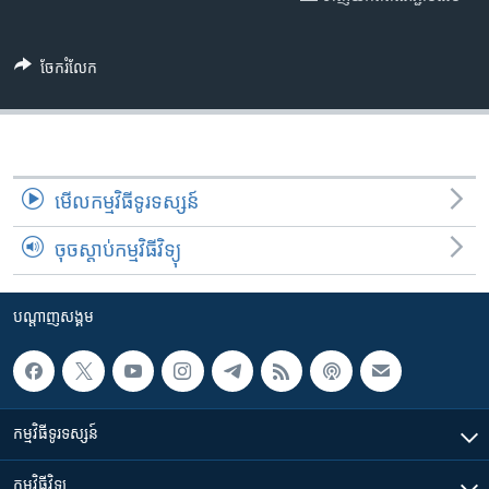
រចនា
សម្ព័ន្ធ​
Khmer English
រំលង​
ចែករំលែក
និង​
បណ្តាញ​សង្គម
ចូល​
ទៅ​
កាន់​
ទំព័រ​
ភាសា
មើល​កម្មវិធី​ទូរទស្សន៍
ស្វែង​
រក
ចុចស្តាប់កម្មវិធីវិទ្យុ
បណ្តាញ​សង្គម
កម្មវិធី​ទូរទស្សន៍
កម្មវិធី​វិទ្យុ