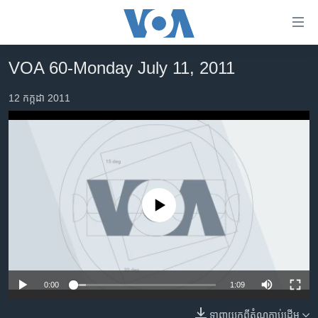
ភ្ជាប់​
ទៅ​
គេហទំព័រ​
VOA 60-Monday July 11, 2011
កម្ពុជា
ទាក់ទង
រំលង​
12 កក្កដា 2011
អន្តរជាតិ
និង​
អាមេរិក
ចូល​
ទៅ​​
ចិន
ទំព័រ​
ហេឡូវីអូអេ
ព័ត៌មាន​​
តែ​
កម្ពុជាច្នៃប្រតិដ្ឋ
No media source currently available
ម្តង
ព្រឹត្តិការណ៍ព័ត៌មាន
រំលង​
និង​
ទូរទស្សន៍ / វីដេអូ​
ចូល​
វិទ្យុ / ផតខាសថ៍
ទៅ​
0:00
1:09
ទំព័រ​
កម្មវិធីទាំងអស់
ទាញ​យក​ពី​តំណភ្ជាប់​ដើម