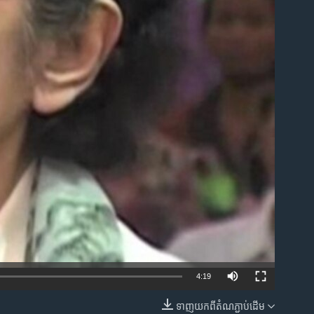
ble
4:19
ទាញ​យក​ពី​តំណភ្ជាប់​ដើម