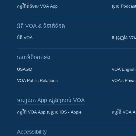
កម្មវិធី​ព័ត៌មាន VOA App
ស្តាប់ Podcas
អំពី​ VOA & ទំនាក់ទំនង
អំពី​ VOA
ធម្មនុញ្ញ​នៃ V
គេហទំព័រ​​ទាក់ទង
USAGM
VOA English
VOA Public Relations
VOA's Privac
ទាញយក​ App ផ្សេងៗ​របស់​ VOA
Khmer English
កម្មវិធី​ VOA App សម្រាប់ iOS - Apple
កម្មវិធី​ VOA
បណ្តាញ​សង្គម
Accessibility