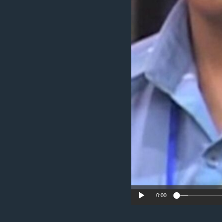
រចនា
សម្ព័ន្ធ​
រំលង​
និង​
ចូល​
ទៅ​
កាន់​
ទំព័រ​
ស្វែង​
រក
0:00