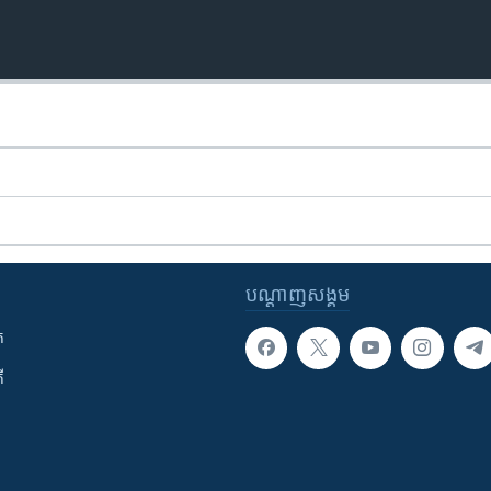
បណ្តាញ​សង្គម
ក
ី