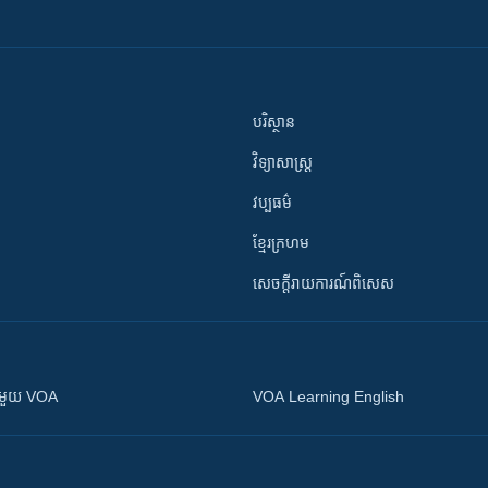
បរិស្ថាន
វិទ្យាសាស្រ្ត
វប្បធម៌
ខ្មែរក្រហម
សេចក្តីរាយការណ៍ពិសេស
ស​​ជាមួយ VOA
VOA Learning English