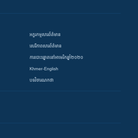
អក្ខរកម្មសារព័ត៌មាន
សេរីភាពសារព័ត៌មាន
ការបោះឆ្នោតនៅអាមេរិកឆ្នាំ២០២០
Khmer-English
បទវិចារណកថា