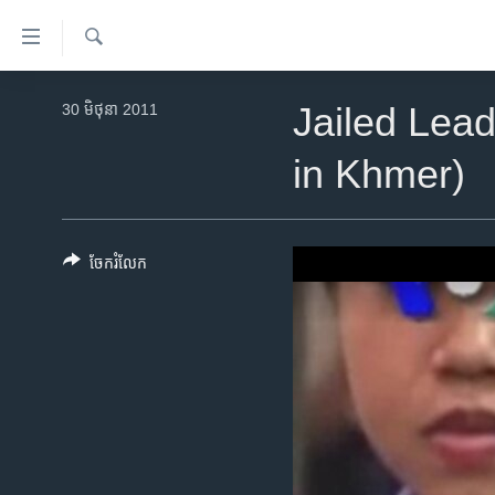
ភ្ជាប់​
ទៅ​
គេហទំព័រ​
ស្វែង​
កម្ពុជា
រក
30 មិថុនា 2011
Jailed Lea
ទាក់ទង
អន្តរជាតិ
រំលង​
in Khmer)
និង​
អាមេរិក
ចូល​
ចិន
ទៅ​​
ទំព័រ​
ហេឡូវីអូអេ
ចែករំលែក
ព័ត៌មាន​​
កម្ពុជាច្នៃប្រតិដ្ឋ
តែ​
ម្តង
ព្រឹត្តិការណ៍ព័ត៌មាន
រំលង​
ទូរទស្សន៍ / វីដេអូ​
និង​
ចូល​
វិទ្យុ / ផតខាសថ៍
ទៅ​
កម្មវិធីទាំងអស់
ទំព័រ​