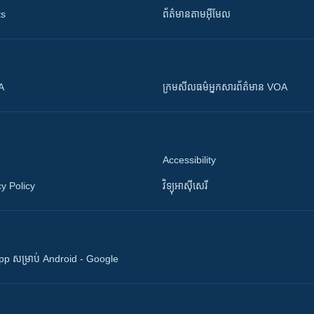
ts
ព័ត៌មាន​តាម​អ៊ីមែល
OA
ក្រម​​​សីលធម៌​​​អ្នក​​​សារព័ត៌មាន VOA
Accessibility
y Policy
វិទ្យុ​អាស៊ី​សេរី
 App សម្រាប់ Android - Google