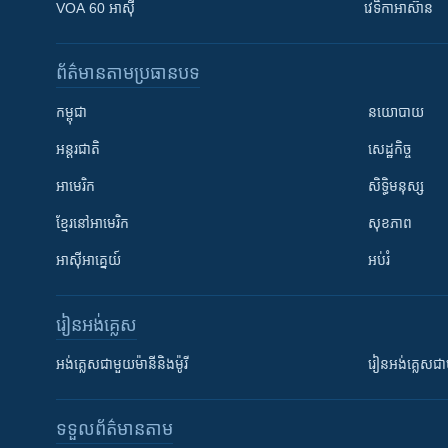
VOA 60 អាស៊ី
វេទិកា​អាស៊ាន
ព័ត៌មាន​តាមប្រធានបទ​
កម្ពុជា
នយោបាយ
អន្តរជាតិ
សេដ្ឋកិច្ច
អាមេរិក
សិទ្ធិមនុស្ស
ខ្មែរ​នៅអាមេរិក
សុខភាព
អាស៊ីអាគ្នេយ៍
អប់រំ
រៀន​​អង់គ្លេស
អង់គ្លេស​ជាមួយ​ម៉ានី​និង​ម៉ូរី
រៀន​​​​​​អង់គ្លេ
ទទួល​ព័ត៌មាន​តាម