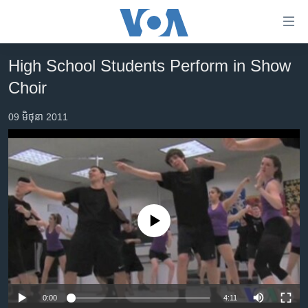
ភ្ជាប់​
ទៅ​
គេហទំព័រ​
High School Students Perform in Show
កម្ពុជា
ទាក់ទង
Choir
រំលង​
អន្តរជាតិ
និង​
09 មិថុនា 2011
អាមេរិក
ចូល​
ទៅ​​
ចិន
ទំព័រ​
ហេឡូវីអូអេ
ព័ត៌មាន​​
តែ​
កម្ពុជាច្នៃប្រតិដ្ឋ
ម្តង
ព្រឹត្តិការណ៍ព័ត៌មាន
No media source currently available
រំលង​
និង​
ទូរទស្សន៍ / វីដេអូ​
ចូល​
វិទ្យុ / ផតខាសថ៍
ទៅ​
ទំព័រ​
កម្មវិធីទាំងអស់
0:00
4:11