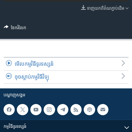
រចនា
សម្ព័ន្ធ​
ទាញ​យក​ពី​តំណភ្ជាប់​ដើម
Khmer English
រំលង​
និង​
បណ្តាញ​សង្គម
ចែករំលែក
ចូល​
ទៅ​
កាន់​
ទំព័រ​
ភាសា
ស្វែង​
មើល​កម្មវិធី​ទូរទស្សន៍
រក
ចុចស្តាប់កម្មវិធីវិទ្យុ
បណ្តាញ​សង្គម
កម្មវិធី​ទូរទស្សន៍