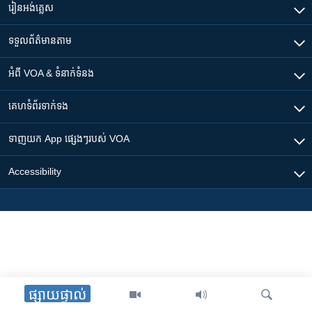
រចនា
រៀន​​អង់គ្លេស
សម្ព័ន្ធ​
Khmer English
រំលង​
ទទួល​ព័ត៌មាន​តាម
និង​
បណ្តាញ​សង្គម
ចូល​
អំពី​ VOA & ទំនាក់ទំនង
ទៅ​
កាន់​
គេហទំព័រ​​ទាក់ទង
ទំព័រ​
ភាសា
ស្វែង​
ទាញយក​ App ផ្សេងៗ​របស់​ VOA
រក
Accessibility
ផ្សាយផ្ទាល់