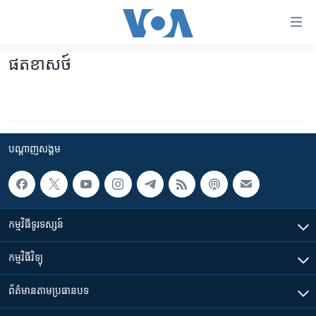
ភ្ជាប់​
ទៅ​
គេហទំព័រ​
ផតខាសថ៍
កម្ពុជា
ទាក់ទង
រំលង​
អន្តរជាតិ
និង​
អាមេរិក
ចូល​
ទៅ​​
បណ្តាញ​សង្គម
ចិន
ទំព័រ​
ហេឡូវីអូអេ
ព័ត៌មាន​​
តែ​
កម្ពុជាច្នៃប្រតិដ្ឋ
ម្តង
កម្មវិធី​ទូរទស្សន៍
ព្រឹត្តិការណ៍ព័ត៌មាន
រំលង​
និង​
ទូរទស្សន៍ / វីដេអូ​
កម្មវិធី​វិទ្យុ
ចូល​
វិទ្យុ / ផតខាសថ៍
ទៅ​
ព័ត៌មាន​តាមប្រធានបទ​
ទំព័រ​
កម្មវិធីទាំងអស់