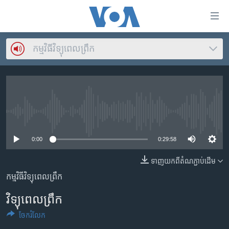
ភ្ជាប់​
ទៅ​
គេហទំព័រ​
កម្មវិធី​វិទ្យុពេលព្រឹក
កម្ពុជា
ទាក់ទង
រំលង​
អន្តរជាតិ
និង​
អាមេរិក
ចូល​
ទៅ​​
ចិន
No media source currently available
ទំព័រ​
ហេឡូវីអូអេ
ព័ត៌មាន​​
0:00
0:29:58
តែ​
កម្ពុជាច្នៃប្រតិដ្ឋ
ម្តង
ទាញ​យក​ពី​តំណភ្ជាប់​ដើម
ព្រឹត្តិការណ៍ព័ត៌មាន
រំលង​
កម្មវិធីវិទ្យុពេលព្រឹក
និង​
ទូរទស្សន៍ / វីដេអូ​
ចូល​
វិទ្យុពេលព្រឹក
វិទ្យុ / ផតខាសថ៍
ទៅ​
ចែករំលែក
ទំព័រ​
កម្មវិធីទាំងអស់