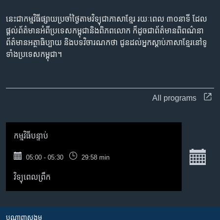
រចនា
សម្ព័ន្ធ​
Khmer English
នេះជា​កម្ម​វិធីផ្សាយ​ប្រចាំថ្ងៃ​តាម​វិទ្យុ​ជា​ភាសា​ខ្មែរ​ រយៈ​ពេល​ ៣០​​នាទី ដែល​
រំលង​
ផ្តល់​ព័ត៌មាន​អំពី​ប្រទេស​កម្ពុជា​និង​ពិភព​លោក​ ក៏ដូច​​ជា​ព័ត៌មាន​ពិពណ៌នា​
និង​
ព័ត៌មាន​អត្ថា​ធិប្បាយ​ និង​បទ​​វិចារណកថា​ ជូន​ដល់​អ្នក​ស្តាប់​ភាសា​ខ្មែរ​នៅ​ទូ
បណ្តាញ​សង្គម
ចូល​
ទាំង​ប្រទេស​កម្ពុជា។
ទៅ​
កាន់​
ទំព័រ​
ភាសា
ស្វែង​
All programs
រក
កម្មវិធី​បន្ទាប់
ច
05:00 - 05:30
29:58 min
វិទ្យុពេលព្រឹក
បណ្តាញ​សង្គម