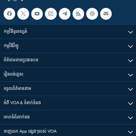
កម្មវិធី​ទូរទស្សន៍
កម្មវិធី​វិទ្យុ
ព័ត៌មាន​តាមប្រធានបទ​
រៀន​​អង់គ្លេស
ទទួល​ព័ត៌មាន​តាម
អំពី​ VOA & ទំនាក់ទំនង
គេហទំព័រ​​ទាក់ទង
ទាញយក​ App ផ្សេងៗ​របស់​ VOA