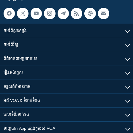
កម្មវិធី​ទូរទស្សន៍
កម្មវិធី​វិទ្យុ
ព័ត៌មាន​តាមប្រធានបទ​
រៀន​​អង់គ្លេស
ទទួល​ព័ត៌មាន​តាម
អំពី​ VOA & ទំនាក់ទំនង
គេហទំព័រ​​ទាក់ទង
ទាញយក​ App ផ្សេងៗ​របស់​ VOA