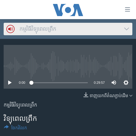
ភ្ជាប់​
ទៅ​
គេហទំព័រ​
កម្មវិធី​វិទ្យុពេលព្រឹក
កម្ពុជា
ទាក់ទង
រំលង​
អន្តរជាតិ
និង​
អាមេរិក
ចូល​
ទៅ​​
ចិន
No media source currently available
ទំព័រ​
ហេឡូវីអូអេ
ព័ត៌មាន​​
0:00
0:29:57
តែ​
កម្ពុជាច្នៃប្រតិដ្ឋ
ម្តង
ទាញ​យក​ពី​តំណភ្ជាប់​ដើម
ព្រឹត្តិការណ៍ព័ត៌មាន
រំលង​
កម្មវិធីវិទ្យុពេលព្រឹក
និង​
ទូរទស្សន៍ / វីដេអូ​
ចូល​
វិទ្យុពេលព្រឹក
វិទ្យុ / ផតខាសថ៍
ទៅ​
ចែករំលែក
ទំព័រ​
កម្មវិធីទាំងអស់