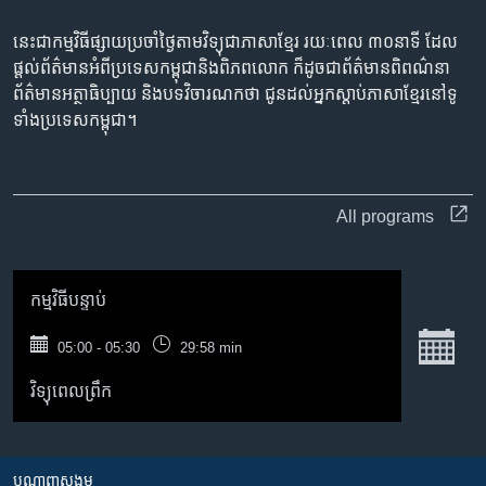
រចនា
សម្ព័ន្ធ​
Khmer English
នេះជា​កម្ម​វិធីផ្សាយ​ប្រចាំថ្ងៃ​តាម​វិទ្យុ​ជា​ភាសា​ខ្មែរ​ រយៈ​ពេល​ ៣០​​នាទី ដែល​
រំលង​
ផ្តល់​ព័ត៌មាន​អំពី​ប្រទេស​កម្ពុជា​និង​ពិភព​លោក​ ក៏ដូច​​ជា​ព័ត៌មាន​ពិពណ៌នា​
និង​
ព័ត៌មាន​អត្ថា​ធិប្បាយ​ និង​បទ​​វិចារណកថា​ ជូន​ដល់​អ្នក​ស្តាប់​ភាសា​ខ្មែរ​នៅ​ទូ
បណ្តាញ​សង្គម
ចូល​
ទាំង​ប្រទេស​កម្ពុជា។
ទៅ​
កាន់​
ទំព័រ​
ភាសា
ស្វែង​
All programs
រក
កម្មវិធី​បន្ទាប់
ច
05:00 - 05:30
29:58 min
វិទ្យុពេលព្រឹក
បណ្តាញ​សង្គម