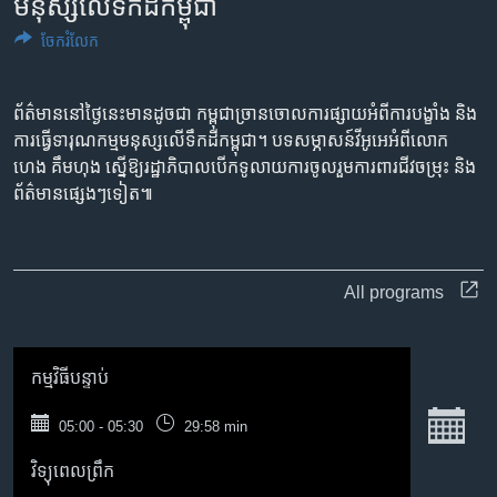
មនុស្ស​លើ​ទឹក​ដី​កម្ពុជា
រចនា
សម្ព័ន្ធ​
Khmer English
ចែករំលែក
រំលង​
និង​
បណ្តាញ​សង្គម
ចូល​
ព័ត៌មាន​នៅ​ថ្ងៃនេះ​មាន​ដូចជា កម្ពុជា​ច្រាន​ចោល​ការ​ផ្សាយ​អំពី​ការ​បង្ខាំង​ និង​
ទៅ​
ការ​ធ្វើ​ទារុណ​កម្ម​មនុស្ស​លើ​ទឹក​ដី​កម្ពុជា។ បទសម្ភាសន៍​វីអូអេ​អំពី​លោក​
កាន់​
ហេង ​គឹមហុង ​ស្នើឱ្យ​រដ្ឋាភិបាល​បើកទូលាយ​ការចូលរួម​ការពារ​ជីវចម្រុះ និង​
ទំព័រ​
ព័ត៌មាន​ផ្សេងៗ​ទៀត៕
ភាសា
ស្វែង​
រក
All programs
កម្មវិធី​បន្ទាប់
ច
05:00 - 05:30
29:58 min
វិទ្យុពេលព្រឹក