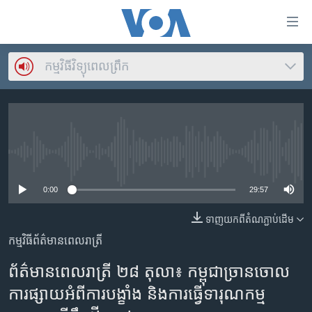
ភ្ជាប់​
ទៅ​
គេហទំព័រ​
កម្មវិធី​វិទ្យុពេលព្រឹក
កម្ពុជា
ទាក់ទង
រំលង​
អន្តរជាតិ
និង​
អាមេរិក
ចូល​
ទៅ​​
ចិន
No media source currently available
ទំព័រ​
ហេឡូវីអូអេ
ព័ត៌មាន​​
0:00
29:57
តែ​
កម្ពុជាច្នៃប្រតិដ្ឋ
ម្តង
ទាញ​យក​ពី​តំណភ្ជាប់​ដើម
ព្រឹត្តិការណ៍ព័ត៌មាន
រំលង​
កម្មវិធី​ព័ត៌មាន​ពេលរាត្រី
និង​
ទូរទស្សន៍ / វីដេអូ​
ចូល​
ព័ត៌មានពេលរាត្រី ២៨ តុលា៖ កម្ពុជា​ច្រាន​ចោល​
វិទ្យុ / ផតខាសថ៍
ទៅ​
ការ​ផ្សាយ​អំពី​ការ​បង្ខាំង​ និង​ការ​ធ្វើ​ទារុណ​កម្ម​
ទំព័រ​
កម្មវិធីទាំងអស់