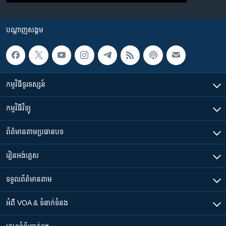
បណ្តាញ​សង្គម
កម្មវិធី​ទូរទស្សន៍
កម្មវិធី​វិទ្យុ
ព័ត៌មាន​តាមប្រធានបទ​
រៀន​​អង់គ្លេស
ទទួល​ព័ត៌មាន​តាម
អំពី​ VOA & ទំនាក់ទំនង