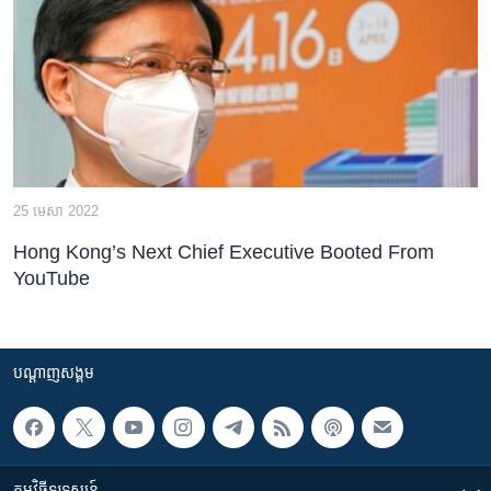
រចនា
សម្ព័ន្ធ​
Khmer English
រំលង​
និង​
បណ្តាញ​សង្គម
ចូល​
ទៅ​
កាន់​
ទំព័រ​
ភាសា
25 មេសា 2022
ស្វែង​
រក
Hong Kong’s Next Chief Executive Booted From
YouTube
បណ្តាញ​សង្គម
កម្មវិធី​ទូរទស្សន៍