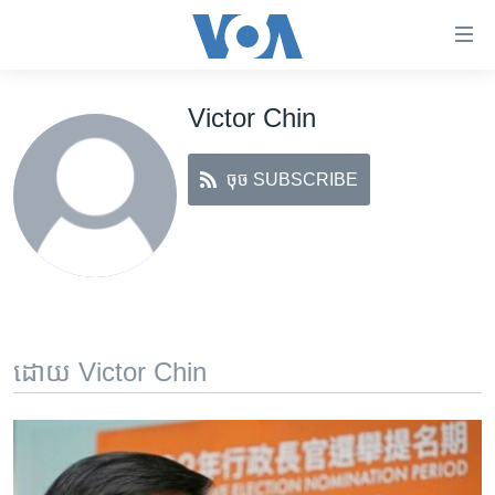
ភ្ជាប់​
ទៅ​
គេហទំព័រ​
Victor Chin
កម្ពុជា
ទាក់ទង
រំលង​
អន្តរជាតិ
និង​
ចុច SUBSCRIBE
អាមេរិក
ចូល​
ទៅ​​
ចិន
ទំព័រ​
ហេឡូវីអូអេ
ព័ត៌មាន​​
តែ​
កម្ពុជាច្នៃប្រតិដ្ឋ
ម្តង
ព្រឹត្តិការណ៍ព័ត៌មាន
រំលង​
ដោយ Victor Chin
និង​
ទូរទស្សន៍ / វីដេអូ​
ចូល​
វិទ្យុ / ផតខាសថ៍
ទៅ​
ទំព័រ​
កម្មវិធីទាំងអស់