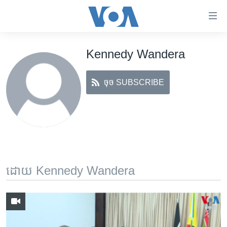
ភ្ជាប់​
ទៅ​
គេហទំព័រ​
Kennedy Wandera
កម្ពុជា
ទាក់ទង
រំលង​
អន្តរជាតិ
និង​
ចុច SUBSCRIBE
អាមេរិក
ចូល​
ទៅ​​
ចិន
ទំព័រ​
ហេឡូវីអូអេ
ព័ត៌មាន​​
តែ​
កម្ពុជាច្នៃប្រតិដ្ឋ
ម្តង
ព្រឹត្តិការណ៍ព័ត៌មាន
រំលង​
ដោយ Kennedy Wandera
និង​
ទូរទស្សន៍ / វីដេអូ​
ចូល​
វិទ្យុ / ផតខាសថ៍
ទៅ​
ទំព័រ​
កម្មវិធីទាំងអស់