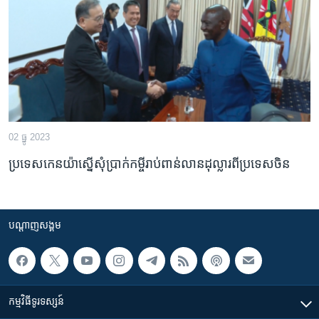
រចនា
សម្ព័ន្ធ​
Khmer English
រំលង​
និង​
បណ្តាញ​សង្គម
ចូល​
ទៅ​
កាន់​
ទំព័រ​
ភាសា
02 ធ្នូ 2023
ស្វែង​
រក
ប្រទេស​កេនយ៉ា​ស្នើសុំ​ប្រាក់​កម្ចី​រាប់​ពាន់​លាន​ដុល្លារ​ពី​ប្រទេស​ចិន
បណ្តាញ​សង្គម
កម្មវិធី​ទូរទស្សន៍