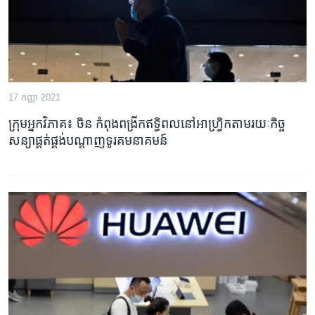
17 កញ្ញា 2021
ក្រុមអ្នកវិភាគ៖ ចិន​ កំពុង​ពង្រីក​ឥទ្ធិពល​នៅ​អាហ្វ្រិក​តាមរយៈ​កិច្ច
សន្យា​ផ្គត់ផ្គង់​បណ្តាញ​ទូរគមនាគមន៍