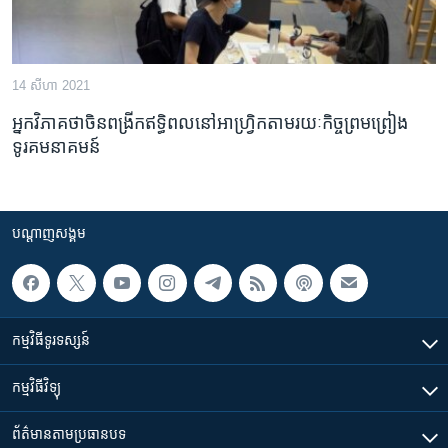
14 សីហា 2021
អ្នក​វិភាគ​ថា​ចិន​ពង្រីក​ឥទ្ធិពល​នៅ​អាហ្វ្រិក​តាម​រយៈ​កិច្ចព្រមព្រៀង​​
ទូរគមនាគមន៍​
បណ្តាញ​សង្គម
កម្មវិធី​ទូរទស្សន៍
កម្មវិធី​វិទ្យុ
ព័ត៌មាន​តាមប្រធានបទ​