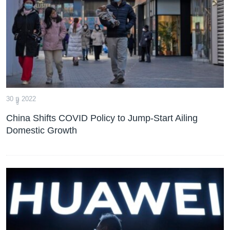
រចនា
សម្ព័ន្ធ​
Khmer English
រំលង​
និង​
បណ្តាញ​សង្គម
ចូល​
ទៅ​
កាន់​
ទំព័រ​
ភាសា
30 ធ្នូ 2022
ស្វែង​
រក
China Shifts COVID Policy to Jump-Start Ailing
Domestic Growth