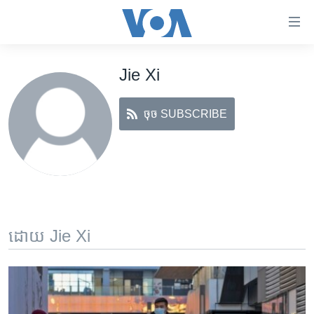
ភ្ជាប់​
ទៅ​
គេហទំព័រ​
Jie Xi
កម្ពុជា
ទាក់ទង
រំលង​
អន្តរជាតិ
និង​
ចុច SUBSCRIBE
អាមេរិក
ចូល​
ទៅ​​
ចិន
ទំព័រ​
ហេឡូវីអូអេ
ព័ត៌មាន​​
តែ​
កម្ពុជាច្នៃប្រតិដ្ឋ
ម្តង
ព្រឹត្តិការណ៍ព័ត៌មាន
រំលង​
ដោយ Jie Xi
និង​
ទូរទស្សន៍ / វីដេអូ​
ចូល​
វិទ្យុ / ផតខាសថ៍
ទៅ​
ទំព័រ​
កម្មវិធីទាំងអស់