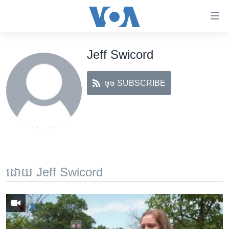
ភ្ជាប់​
ទៅ​
គេហទំព័រ​
Jeff Swicord
កម្ពុជា
ទាក់ទង
រំលង​
អន្តរជាតិ
និង​
ចុច SUBSCRIBE
អាមេរិក
ចូល​
ទៅ​​
ចិន
ទំព័រ​
ហេឡូវីអូអេ
ព័ត៌មាន​​
តែ​
កម្ពុជាច្នៃប្រតិដ្ឋ
ម្តង
ព្រឹត្តិការណ៍ព័ត៌មាន
រំលង​
ដោយ Jeff Swicord
និង​
ទូរទស្សន៍ / វីដេអូ​
ចូល​
វិទ្យុ / ផតខាសថ៍
ទៅ​
ទំព័រ​
កម្មវិធីទាំងអស់