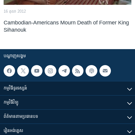
16 តុលា 2012
Cambodian-Americans Mourn Death of Former King
Sihanouk
បណ្តាញ​សង្គម
កម្មវិធី​ទូរទស្សន៍
កម្មវិធី​វិទ្យុ
ព័ត៌មាន​តាមប្រធានបទ​
រៀន​​អង់គ្លេស