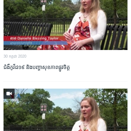
រចនា
សម្ព័ន្ធ​
Khmer English
រំលង​
និង​
បណ្តាញ​សង្គម
ចូល​
ទៅ​
កាន់​
ទំព័រ​
ភាសា
30 កក្កដា 2020
ស្វែង​
រក
ជំងឺ​កូវីដ១៩ និង​បញ្ហា​សុខភាព​ផ្លូវចិត្ត