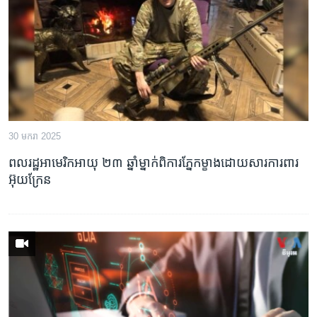
រចនា
សម្ព័ន្ធ​
Khmer English
រំលង​
និង​
បណ្តាញ​សង្គម
ចូល​
ទៅ​
កាន់​
ទំព័រ​
ភាសា
30 មករា 2025
ស្វែង​
រក
ពលរដ្ឋ​អាមេរិក​អាយុ ២៣ ឆ្នាំ​ម្នាក់​ពិការ​ភ្នែក​ម្ខាង​ដោយសារ​ការពារ​
អ៊ុយក្រែន