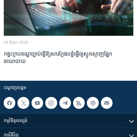
24 មិថុនា 2024
កង្វះ​ក្របខណ្ឌ​ច្បាប់​ធ្វើឱ្យ​សារ​ក្លែង​បន្លំ​ធ្វើឲ្យ​ស្មុគស្មាញ​ផ្នែក​
នយោបាយ
បណ្តាញ​សង្គម
កម្មវិធី​ទូរទស្សន៍
កម្មវិធី​វិទ្យុ