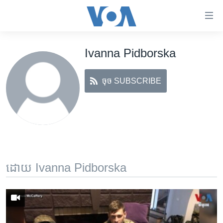
ភ្ជាប់​
ទៅ​
គេហទំព័រ​
Ivanna Pidborska
កម្ពុជា
ទាក់ទង
រំលង​
អន្តរជាតិ
និង​
ចុច SUBSCRIBE
អាមេរិក
ចូល​
ទៅ​​
ចិន
ទំព័រ​
ហេឡូវីអូអេ
ព័ត៌មាន​​
តែ​
កម្ពុជាច្នៃប្រតិដ្ឋ
ម្តង
ព្រឹត្តិការណ៍ព័ត៌មាន
រំលង​
ដោយ Ivanna Pidborska
និង​
ទូរទស្សន៍ / វីដេអូ​
ចូល​
វិទ្យុ / ផតខាសថ៍
ទៅ​
ទំព័រ​
កម្មវិធីទាំងអស់