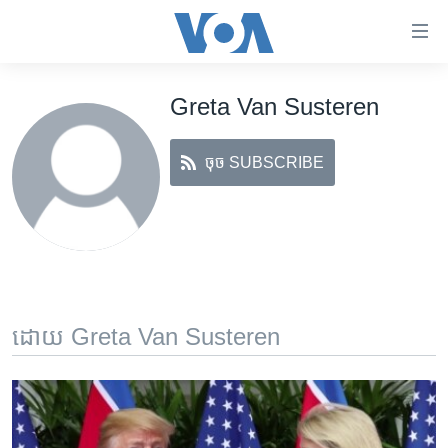
ភ្ជាប់​
ទៅ​
គេហទំព័រ​
Greta Van Susteren
កម្ពុជា
ទាក់ទង
រំលង​
អន្តរជាតិ
និង​
ចុច SUBSCRIBE
អាមេរិក
ចូល​
ទៅ​​
ចិន
ទំព័រ​
ហេឡូវីអូអេ
ព័ត៌មាន​​
តែ​
កម្ពុជាច្នៃប្រតិដ្ឋ
ម្តង
ព្រឹត្តិការណ៍ព័ត៌មាន
រំលង​
ដោយ Greta Van Susteren
និង​
ទូរទស្សន៍ / វីដេអូ​
ចូល​
វិទ្យុ / ផតខាសថ៍
ទៅ​
ទំព័រ​
កម្មវិធីទាំងអស់