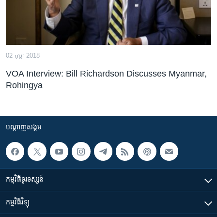
02 កុម្ភៈ 2018
VOA Interview: Bill Richardson Discusses Myanmar,
Rohingya
បណ្តាញ​សង្គម
កម្មវិធី​ទូរទស្សន៍
កម្មវិធី​វិទ្យុ