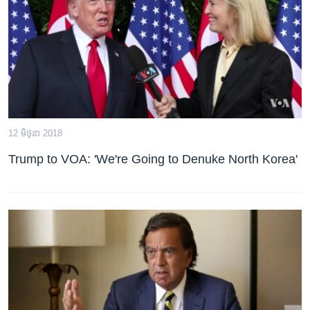
រចនា
សម្ព័ន្ធ​
Khmer English
រំលង​
និង​
បណ្តាញ​សង្គម
ចូល​
ទៅ​
កាន់​
ទំព័រ​
ភាសា
12 មិថុនា 2018
ស្វែង​
រក
Trump to VOA: 'We're Going to Denuke North Korea'