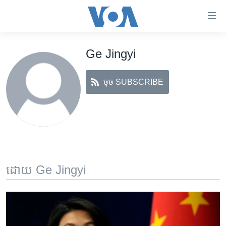
ភ្ជាប់​
ទៅ​
គេហទំព័រ​
Ge Jingyi
កម្ពុជា
ទាក់ទង
រំលង​
អន្តរជាតិ
និង​
ចុច SUBSCRIBE
អាមេរិក
ចូល​
ទៅ​​
ចិន
ទំព័រ​
ហេឡូវីអូអេ
ព័ត៌មាន​​
តែ​
កម្ពុជាច្នៃប្រតិដ្ឋ
ម្តង
ព្រឹត្តិការណ៍ព័ត៌មាន
រំលង​
ដោយ Ge Jingyi
និង​
ទូរទស្សន៍ / វីដេអូ​
ចូល​
វិទ្យុ / ផតខាសថ៍
ទៅ​
ទំព័រ​
កម្មវិធីទាំងអស់