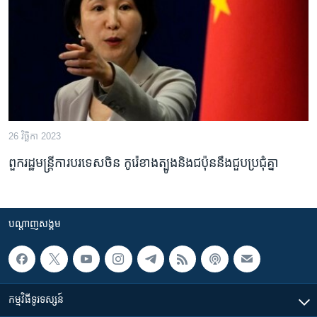
រចនា
សម្ព័ន្ធ​
Khmer English
រំលង​
និង​
បណ្តាញ​សង្គម
ចូល​
ទៅ​
កាន់​
ទំព័រ​
ភាសា
26 វិច្ឆិកា 2023
ស្វែង​
រក
ពួករដ្ឋមន្ត្រីការបរទេស​ចិន​ កូរ៉េខាងត្បូង​និង​ជប៉ុន​នឹង​ជួប​ប្រជុំគ្នា
បណ្តាញ​សង្គម
កម្មវិធី​ទូរទស្សន៍