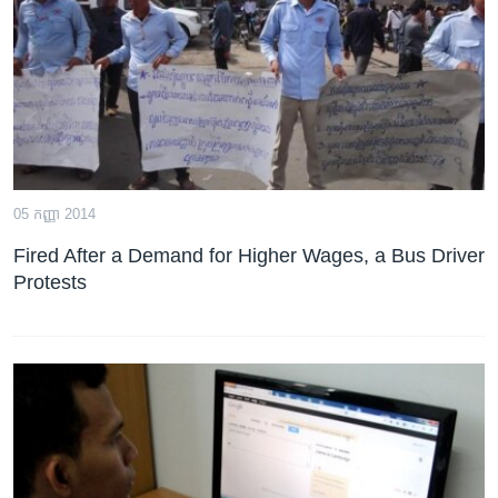
រចនា
សម្ព័ន្ធ​
Khmer English
រំលង​
និង​
បណ្តាញ​សង្គម
ចូល​
ទៅ​
កាន់​
ទំព័រ​
ភាសា
05 កញ្ញា 2014
ស្វែង​
រក
Fired After a Demand for Higher Wages, a Bus Driver
Protests