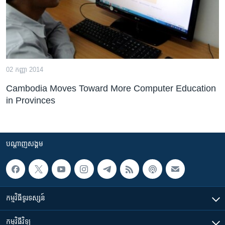
02 កញ្ញា 2014
Cambodia Moves Toward More Computer Education
in Provinces
បណ្តាញ​សង្គម
កម្មវិធី​ទូរទស្សន៍
កម្មវិធី​វិទ្យុ