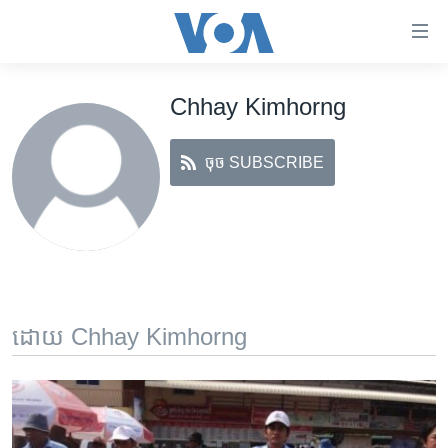
ភ្ជាប់​
ទៅ​
គេហទំព័រ​
Chhay Kimhorng
កម្ពុជា
ទាក់ទង
រំលង​
អន្តរជាតិ
និង​
ចុច SUBSCRIBE
អាមេរិក
ចូល​
ទៅ​​
ចិន
ទំព័រ​
ហេឡូវីអូអេ
ព័ត៌មាន​​
តែ​
កម្ពុជាច្នៃប្រតិដ្ឋ
ម្តង
ព្រឹត្តិការណ៍ព័ត៌មាន
រំលង​
ដោយ Chhay Kimhorng
និង​
ទូរទស្សន៍ / វីដេអូ​
ចូល​
វិទ្យុ / ផតខាសថ៍
ទៅ​
ទំព័រ​
កម្មវិធីទាំងអស់