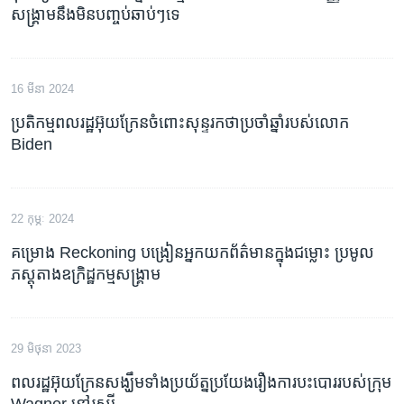
សង្គ្រាម​នឹង​មិន​បញ្ចប់​ឆាប់ៗ​ទេ
16 មីនា 2024
ប្រតិកម្មពលរដ្ឋ​អ៊ុយក្រែន​ចំពោះសុន្ទរកថា​ប្រចាំ​ឆ្នាំ​របស់​លោក
Biden​
22 កុម្ភៈ 2024
គម្រោង Reckoning បង្រៀនអ្នកយកព័ត៌មានក្នុងជម្លោះ ប្រមូល
ភស្តុតាងឧក្រិដ្ឋកម្មសង្គ្រាម
29 មិថុនា 2023
ពលរដ្ឋ​អ៊ុយក្រែន​សង្ឃឹម​ទាំង​ប្រយ័ត្ន​ប្រយែង​រឿង​ការ​បះបោរ​របស់​ក្រុម
Wagner នៅ​រុស្ស៊ី