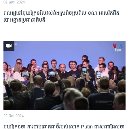
02 តុលា 2024
ពលរដ្ឋ​នៅ​អ៊ុយក្រែន​វិលវល់​និង​ស្រពិចស្រពិល ខណៈ​អាមេរិក​ជិត​
បោះឆ្នោត​ប្រធានាធិបតី
22 មីនា 2024
អ៊ុយក្រែន​ថា ការ​ជាប់​ឆ្នោត​ជាថ្មី​របស់​លោក Putin ជា​សញ្ញា​ដែល​ថា​