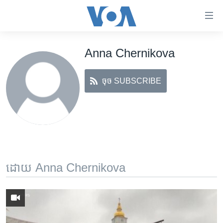
ភ្ជាប់​
ទៅ​
គេហទំព័រ​
Anna Chernikova
កម្ពុជា
ទាក់ទង
រំលង​
អន្តរជាតិ
និង​
ចុច SUBSCRIBE
អាមេរិក
ចូល​
ទៅ​​
ចិន
ទំព័រ​
ហេឡូវីអូអេ
ព័ត៌មាន​​
តែ​
កម្ពុជាច្នៃប្រតិដ្ឋ
ម្តង
ព្រឹត្តិការណ៍ព័ត៌មាន
រំលង​
ដោយ Anna Chernikova
និង​
ទូរទស្សន៍ / វីដេអូ​
ចូល​
វិទ្យុ / ផតខាសថ៍
ទៅ​
ទំព័រ​
កម្មវិធីទាំងអស់