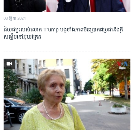
08 វិច្ឆិកា 2024
ជ័យជម្នះ​របស់លោក Trump បង្ក​ទាំង​ភាព​មិន​ប្រាកដប្រជានិង​ក្តី
សង្ឃឹមនៅ​អ៊ុយក្រែន