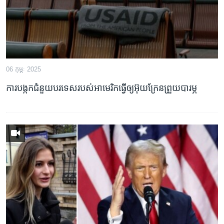
06 កុម្ភៈ 2025
ការបង្កកជំនួយបរទេសរបស់អាមេរិកធ្វើឲ្យអ៊ុយក្រែនព្រួយបារម្ភ