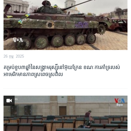
រចនា
សម្ព័ន្ធ​
Khmer English
រំលង​
និង​
បណ្តាញ​សង្គម
ចូល​
ទៅ​
កាន់​
ទំព័រ​
ភាសា
26 កុម្ភៈ 2025
ស្វែង​
រក
គម្រប់ខួប៣ឆ្នាំនៃសង្គ្រាមរុស្ស៊ីនៅអ៊ុយក្រែន ខណៈការគាំទ្ររបស់
អាមេរិកមានភាពស្រពេចស្រពិល