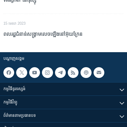
15 មេសា 2023
ពលរដ្ឋ​ជំនាន់​សង្គ្រាម​លេច​ឡើង​នៅ​អ៊ុយក្រែន
បណ្តាញ​សង្គម
កម្មវិធី​ទូរទស្សន៍
កម្មវិធី​វិទ្យុ
ព័ត៌មាន​តាមប្រធានបទ​