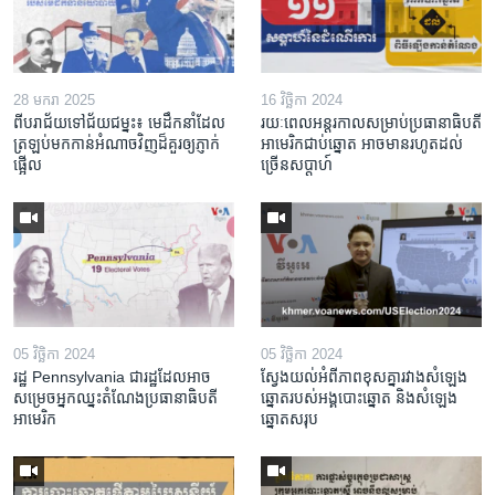
28 មករា 2025
16 វិច្ឆិកា 2024
ពី​បរាជ័យ​ទៅ​ជ័យជម្នះ៖ មេដឹកនាំ​ដែល​
រយៈពេល​អន្តរកាល​សម្រាប់​ប្រធានាធិបតី​
ត្រឡប់​មក​កាន់​អំណាច​វិញ​ដ៏​គួរឲ្យ​ភ្ញាក់
អាមេរិក​ជាប់​ឆ្នោត ​អាច​មាន​រហូត​ដល់​
ផ្អើល
ច្រើន​សប្តាហ៍
05 វិច្ឆិកា 2024
05 វិច្ឆិកា 2024
រដ្ឋ Pennsylvania ជា​រដ្ឋ​ដែល​អាច​
ស្វែងយល់​អំពី​​ភាព​ខុសគ្នា​រវាង​សំឡេង​
សម្រេច​អ្នក​ឈ្នះ​តំណែង​ប្រធានាធិបតី​
ឆ្នោត​របស់​អង្គ​បោះឆ្នោត និង​សំឡេង​
អាមេរិក
ឆ្នោត​សរុប