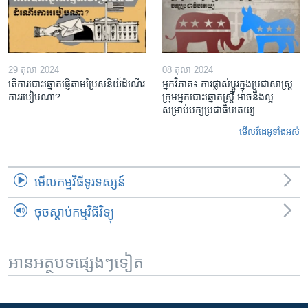
29 តុលា 2024
08 តុលា 2024
តើ​ការ​បោះឆ្នោត​ផ្ញើតាម​ប្រៃសនីយ៍​ដំណើរ​
អ្នក​វិភាគ៖​ ការ​ផ្លាស់ប្តូរ​ក្នុង​ប្រជាសាស្ត្រ​​
ការរបៀបណា?
ក្រុម​អ្នក​បោះឆ្នោត​ស្ត្រី ​អាច​​នឹង​ល្អ​
សម្រាប់​បក្ស​ប្រជាធិបតេយ្យ
មើល​វីដេអូ​ទាំង​អស់
មើល​កម្មវិធី​ទូរទស្សន៍
ចុចស្តាប់កម្មវិធីវិទ្យុ
អានអត្ថបទផ្សេងៗទៀត