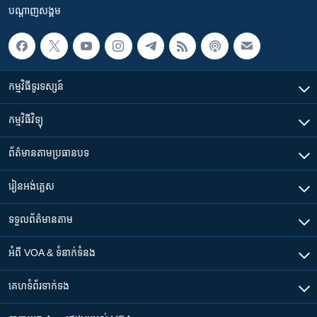
បណ្តាញ​សង្គម
កម្មវិធី​ទូរទស្សន៍
កម្មវិធី​វិទ្យុ
ព័ត៌មាន​តាមប្រធានបទ​
រៀន​​អង់គ្លេស
ទទួល​ព័ត៌មាន​តាម
អំពី​ VOA & ទំនាក់ទំនង
គេហទំព័រ​​ទាក់ទង