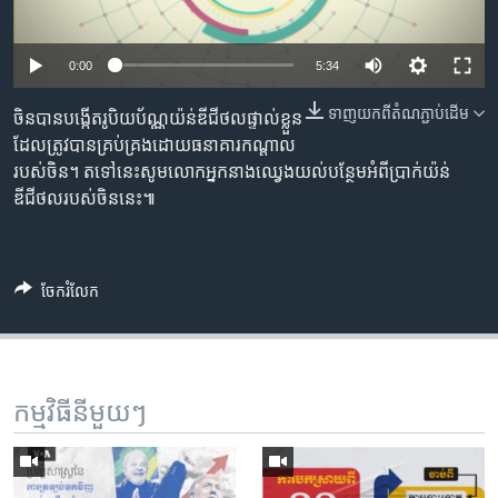
រចនា
សម្ព័ន្ធ​
Khmer English
រំលង​
0:00
5:34
និង​
បណ្តាញ​សង្គម
ចូល​
ទាញ​យក​ពី​តំណភ្ជាប់​ដើម
ចិន​បាន​បង្កើត​រូបិយប័ណ្ណ​យ៉ន់​​ឌីជីថល​ផ្ទាល់​ខ្លួន
ទៅ​
ដែល​ត្រូវបាន​គ្រប់គ្រង​ដោយ​ធនាគារ​កណ្តាល​
កាន់​
របស់​ចិន។ តទៅនេះ​សូម​លោក​អ្នក​នាង​ឈ្វេង​យល់​បន្ថែម​​អំពី​ប្រាក់​យ៉ន់​​
ទំព័រ​
ឌីជីថល​​របស់​ចិន​នេះ៕
ភាសា
ស្វែង​
រក
ចែករំលែក
កម្មវិធី​នីមួយៗ