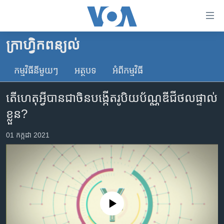
ភ្ជាប់​
ទៅ​
គេហទំព័រ​
ក្រាហ្វិកពន្យល់
កម្ពុជា
ទាក់ទង
រំលង​
កម្មវិធី​នីមួយៗ
អត្ថបទ​
អំពី​កម្មវិធី​
អន្តរជាតិ
និង​
អាមេរិក
ចូល​
តើ​ហេតុអ្វី​បាន​ជា​ចិន​បង្កើត​រូបិយប័ណ្ណ​ឌីជីថល​ផ្ទាល់​
ទៅ​​
ចិន
ខ្លួន?
ទំព័រ​
ហេឡូវីអូអេ
ព័ត៌មាន​​
01 កក្កដា 2021
តែ​
កម្ពុជាច្នៃប្រតិដ្ឋ
ម្តង
ព្រឹត្តិការណ៍ព័ត៌មាន
រំលង​
និង​
ទូរទស្សន៍ / វីដេអូ​
ចូល​
វិទ្យុ / ផតខាសថ៍
ទៅ​
No media source currently available
ទំព័រ​
កម្មវិធីទាំងអស់