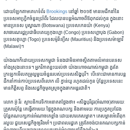
ដោយ​ឡែក​តាម​គេហទំព័រ​
Brookings
​នៅ​ឆ្នាំ​ ២០១៥ ​មាន​មេដឹក​នាំ​នៃ​
ប្រទេស​អាហ្វ្រិក​ចំនួន​ប្រាំពីរ ​ដែល​បាន​បន្ត​អំណាច​ពី​ឪពុក​ដល់​កូន​ ក្នុង​នោះ​
មាន​ប្រទេស​ បូស្វាណា​ (Botswana) ​ប្រទេស​កេនយ៉ា ​(Kenya)​
សាធារណរដ្ឋ​ប្រជា​ធិបតេយ្យ​កុងហ្គោ​ (Congo) ​ប្រទេស​ហ្គាបុង ​(Gabon) ​
ប្រទេស​តូហ្គោ ​(Togo) ​ប្រទេស​ម៉ូរីទ្យើស ​(Mauritius) ​និង​ប្រទេស​ម៉ាឡាវី
(Malawi)។​
យ៉ាងណា​ក៏ដោយ​ប្រទេស​កម្ពុជា​ ទំនង​ជា​មិន​អាច​ស្ថិត​តាម​លំអាន​បរទេស​
ទាំង​ស្រុង​នោះ​ទេ។ ​អ្នក​វិភាគ​ខ្លះ​យល់​ថា​ យ៉ាង​ហោច​ណាស់​កម្ពុជា ​គួរតែ​
ក្រឡេក​មើល​គម្រូ​ល្អ​មួយ​ចំនួន​របស់​ប្រទេស​សិង្ហបុរី។ ​ បើទោះ​ជា​មាន​ការ​បន្ត​
ដឹកនាំ​កាន់​កាប់​ប្រទេស​ពី​លោក​ លី ក្វាន់​យូ​ រហូត​ដល់​កូន​ ប៉ុន្តែ​ប្រទេស​នេះ ​
មាន​កិត្តិសព្ទ​ និង​សេដ្ឋ​កិច្ច​មុត​ស្រួច​ក្នុង​ឆាក​អន្តរជាតិ។​
លោក​ អ៊ូ វីរៈ ​ស្ថាបនិក​វេទិកា​អនាគតថ្លែងថា៖ ​«សិង្ហបុរី​ដូរ​(អំណាច)​តាម​រយៈ​
គ្រួសារ​ប៉ុន្តែ​ គេ​ធ្វើ​តាម​រយៈ​ផ្ទៃ​ក្នុង​គណបក្ស ​និង​តាម​រយៈ​ការ​ប្រកួត​ប្រជែង​
ប៉ុន្តែ​គណបក្ស​កាន់​អំណាច​គេ​ខ្លាំង​ ដោយសារ​គេ​សម្អាត។ ​គេ​សម្អាត​អំពើ​ពុក​
រលួយ​ ជួយ​សេដ្ឋកិច្ច​ឲ្យ​រឹងមាំ។​ ប្រជា​ពលរដ្ឋ​គេ ​ត្រូវ​តែ​ចង់​បាន​គណបក្ស​កាន់​
អំណាច​ហើយ។​ដូច្នេះ​គណបក្ស​កាន់​អំណាច​នៅ​នឹង​(មាំ)»។