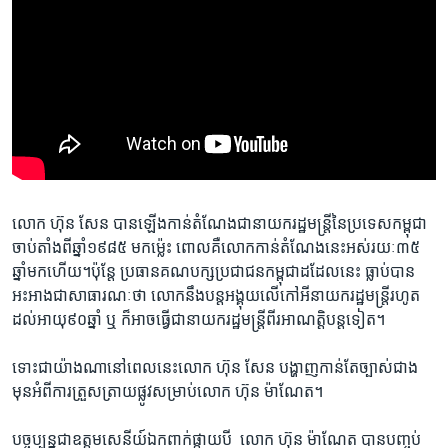
លោក​ ហ៊ុន សែន ​បាន​ឡើង​កាន់​តំណែង​ជា​នាយក​រដ្ឋមន្ត្រី​នៃ​ប្រទេស​កម្ពុជា​
ចាប់​តាំង​ពី​ឆ្នាំ​១៩៨៥​ មក​ម្ល៉េះ ពោល​គឺ​លោក​កាន់​តំណែង​នេះ​អស់​រយៈ​៣៥ ​
ឆ្នាំ​មក​ហើយ។​ប៉ុន្តែ ​ប្រធាន​គណបក្ស​ប្រជាជន​កម្ពុជា​ដដែល​នេះ ​ធ្លាប់​បាន​
អះអាង​ជា​សាធារណៈ​ថា ​លោក​នឹង​បន្ត​អង្គុយ​លើ​កៅអី​នាយក​រដ្ឋមន្ត្រី​រហូត​
ដល់​អាយុ​៩០​ឆ្នាំ ​ឬ​ ក៏​អាច​ធ្វើ​ជា​នាយក​រដ្ឋ​មន្ត្រី​ពីរ​អាណត្តិ​បន្ត​ទៀត។​
ទោះជាយ៉ាងណា​នៅពេល​នេះ​លោក ​ហ៊ុន សែន ​បង្ហាញ​កាន់​តែច្បាស់​ជាង​
មុន​អំពី​ការ​ត្រួស​ត្រាយ​ផ្លូវ​សម្រាប់​លោក ​ហ៊ុន ម៉ាណែត។​
បច្ចុប្បន្ន​ជា​ឧត្តម​សេនីយ៍ឯក​ពាក់​ផ្កាយ​បី ​ លោក ​ហ៊ុន ម៉ាណែត បាន​បញ្ចប់​