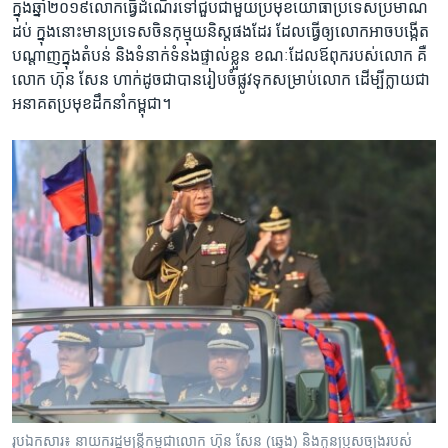
ក្នុង​ឆ្នាំ​២០១៩​លោក​ធ្វើ​ដំណើរ​ទៅ​ជួប​ជាមួយ​ប្រមុខ​យោធា​ប្រទេស​ប្រមាណ​
ដប់​ ក្នុង​នោះ​មាន​ប្រទេស​ចិន​កុម្មុយនិស្ត​ផង​ដែរ​ ​ដែល​ធ្វើ​ឲ្យ​លោក​អាច​បង្កើត​
បណ្តាញ​ក្នុង​តំបន់​ និង​ទំនាក់​ទំនង​ផ្ទាល់​ខ្លួន​ ខណៈ​ដែល​ឪពុក​របស់​លោក​ គឺ​
លោក ​ហ៊ុន សែន ​ហាក់​ដូចជា​បាន​រៀប​ចំ​ផ្លូវ​ទុក​សម្រាប់​លោក​ ដើម្បី​ក្លាយ​ជា​
អនាគត​ប្រមុខ​ដឹកនាំ​កម្ពុជា។​
រុបឯកសារ៖ នាយក​រដ្ឋមន្រ្តី​កម្ពុជា​លោក ហ៊ុន សែន (ឆ្វេង) និង​កូនប្រុស​ច្បង​របស់​