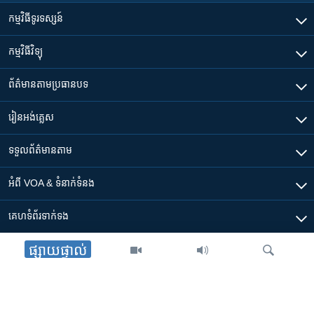
កម្មវិធី​ទូរទស្សន៍
កម្មវិធី​វិទ្យុ
ព័ត៌មាន​តាមប្រធានបទ​
រៀន​​អង់គ្លេស
ទទួល​ព័ត៌មាន​តាម
អំពី​ VOA & ទំនាក់ទំនង
គេហទំព័រ​​ទាក់ទង
ផ្សាយផ្ទាល់
ទាញយក​ App ផ្សេងៗ​របស់​ VOA
Accessibility