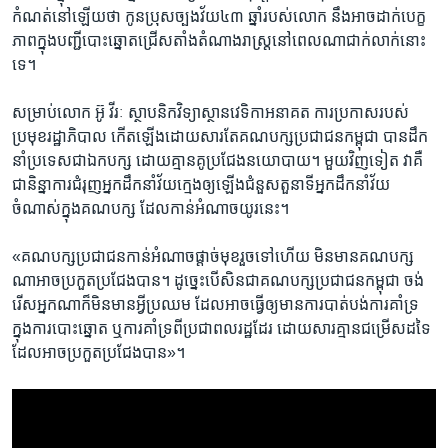
កំណត់​នៅ​ឡើយ​ថា ​កូន​ប្រុស​ច្បង​វ័យ​៤៣​ ឆ្នាំរបស់​លោក​ នឹង​អាច​ដាក់​បេក្ខ
ភាព​ក្នុង​បញ្ជី​បោះឆ្នោត​ជ្រើសតាំង​តំណាង​រាស្ត្រ​នៅ​ពេល​ណា​ជាក់​លាក់​នោះ​
ទេ។​
សម្រាប់លោក​ អ៊ូ វីរៈ ​ស្ថាបនិក​វិទ្យាស្ថាន​វេទិកា​អនាគត ​ការ​ប្រកាស​របស់​
ប្រមុខ​រដ្ឋាភិបាល​ កើត​ឡើង​ដោយសារ​តែ​គណបក្ស​ប្រជាជន​កម្ពុជា ​បាន​ដឹក​
នាំ​ប្រទេស​ជា​ឯក​បក្ស​ ដោយ​គ្មាន​គូ​ប្រជែង​នយោបាយ។ ​មួយ​វិញ​ទៀត វាគឺ​
ជា​និន្នាការ​ជំរុញ​អ្នក​ដឹក​នាំវ័យ​ក្មេង​ឲ្យ​ឡើង​ជំនួស​តួនាទី​អ្នក​ដឹកនាំ​វ័យ​
ចំណាស់​ក្នុង​គណបក្ស ​ដែល​កាន់​អំណាច​យូរ​នេះ។​
«គណបក្ស​ប្រជាជន​កាន់​អំណាច​ផ្តាច់​មុខ​រួច​ទៅ​ហើយ ​មិន​មាន​គណ​បក្ស​
ណា​អាច​ប្រកួត​ប្រជែង​បាន។ ​ដូច្នេះ​បើ​សិន​ជា​គណបក្ស​ប្រជាជន​កម្ពុជា ​ចង់​
រើស​អ្នក​ណា​ក៏​មិន​មាន​អ្វី​ប្រឈម ដែល​អាច​ធ្វើ​ឲ្យ​មាន​ការ​បាត់​បង់​ការ​គាំទ្រ​
ក្នុង​ការ​បោះ​ឆ្នោត​ ឬការ​គាំទ្រ​ពី​ប្រជា​ពល​រដ្ឋ​ដែរ​ ដោយសារ​គ្មាន​ជម្រើស​ដទៃ​
ដែល​អាច​ប្រកួត​ប្រជែង​បាន»។​