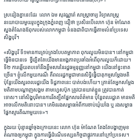
ស្រដៀង​គ្នា​នេះ​ដែរ ​ លោក​ ឯម សុវណ្ណារ៉ា ​សាស្ត្រាចារ្យ​ វិទ្យាសាស្ត្រ​
នយោបាយ​មួយ​រូប​ក្នុង​ក្រុង​ភ្នំពេញ ​ជឿ​ថា​ ប្រសិន​បើ​លោក​ ហ៊ុន ម៉ាណែត​
ស្នង​តំណែង​ឪពុក​របស់​លោក​កម្ពុជា​ ទំនង​ជា​ពិបាក​ធ្វើ​តាម​លំនាំ​ប្រទេស​
សិង្ហបុរី។​
«សិង្ហ​បុរី ​ទី១​មាន​ការ​គ្រប់​គ្រង​បែប​តម្លាភាព ពុក​រលួយ​មិន​បាន។ ​នៅ​កម្ពុជា​
ធ្វើ​មិន​បាន​ទេ ​ ថ្វី​ដ្បិតតែ​យើង​មាន​អង្គភាព​ប្រឆាំង​អំពើ​ពុក​រលួយ​ក៏ដោយ។​
ទី២​ ការ​ឆ្លើយ​តប​ទៅ​នឹង​ខ្លឹមសារ​នៃ​រដ្ឋ​ធម្មនុញ្ញ​នៅ​កម្ពុជា យើង​នៅខ្វះខាត​
ច្រើន។​ ខ្ញុំ​លើក​មួយ​ករណី គឺ​ពលរដ្ឋ​កម្ពុជា​មាន​សិទ្ធិ​ធ្វើ​បាតុកម្ម​សម្តែង​មតិ​
ប៉ុន្តែ​យើង​សួរ​ពលរដ្ឋ​យើង ​ទិដ្ឋភាព​នេះ ​បាត់​បង់​ហើយ។ ​គ្រាន់​តែ​អ្នក​សម្តែង​
មតិ​តាម​បណ្តាញ​សង្គម​ តាម​ហ្វេសប៊ុក ​ត្រូវ​បាន​ឃាត់​ខ្លួន ​ត្រូវ​បាន​កាត់
ទោស។​ នៅ​សិង្ហបុរី​មាន​ការ​រឹតត្បឹត​ផ្នែក​សារ​ព័ត៌មាន ប៉ុន្តែ​ពលរដ្ឋ​គេ ​មាន​មតិ​
អាច​លើក​មតិ​នោះ​បាន។ ​គេ​មិន​រង​សម្ពាធ​អំពី​ការ​ចាប់​ឃុំឃាំង​ ឬ ​រង​សម្ពាធ​
ផ្នែក​ស្មារតី​ណា​មួយ​ទេ»។​
ក្នុង​រយៈ​ប៉ុន្មាន​ឆ្នាំ​ចុង​ក្រោយ​នេះ ​លោក ​ហ៊ុន ម៉ាណែត ​តែងតែ​បង្ហាញ​មុខ​
តំណាង​ឲ្យ​កម្ពុជា​ ក្នុង​ការ​ធ្វើ​ដំណើរ​ទស្សនកិច្ច​ជា​ផ្លូវការ​នៅ​ក្រៅ​ប្រទេស។ ​