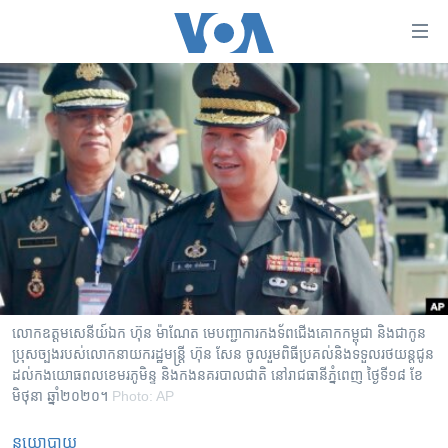
ភ្ជាប់​
ទៅ​
គេហទំព័រ​
កម្ពុជា
ទាក់ទង
រំលង​
អន្តរជាតិ
និង​
អាមេរិក
ចូល​
ទៅ​​
ចិន
ទំព័រ​
ហេឡូវីអូអេ
ព័ត៌មាន​​
តែ​
កម្ពុជាច្នៃប្រតិដ្ឋ
ម្តង
ព្រឹត្តិការណ៍ព័ត៌មាន
រំលង​
លោក​ឧត្តម​សេនីយ៍​ឯក ហ៊ុន ម៉ាណែត​ មេ​បញ្ជាការ​កង​ទ័ព​ជើង​គោក​កម្ពុជា​ និងជាកូន
និង​
ប្រុសច្បងរបស់លោកនាយករដ្ឋមន្ត្រី ហ៊ុន សែន ចូលរួមពិធីប្រគល់និងទទួលរថយន្តជូន
ទូរទស្សន៍ / វីដេអូ​
ដល់កងយោធពលខេមរភូមិន្ទ និងកងនគរបាលជាតិ នៅរាជធានីភ្នំពេញ ថ្ងៃទី១៨ ខែ
ចូល​
វិទ្យុ / ផតខាសថ៍
មិថុនា ឆ្នាំ២០២០។
Photo: AP
ទៅ​
ទំព័រ​
កម្មវិធីទាំងអស់
នយោបាយ