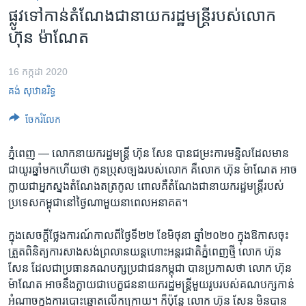
រចនា
ផ្លូវ​ទៅ​កាន់​តំណែង​ជា​នាយក​រដ្ឋមន្ត្រី​របស់​លោក
សម្ព័ន្ធ​
Khmer English
ហ៊ុន ម៉ាណែត
រំលង​
និង​
បណ្តាញ​សង្គម
ចូល​
16 កក្កដា 2020
ទៅ​
គង់ សុឋានរិទ្ធ
កាន់​
ទំព័រ​
ចែករំលែក
ភាសា
ស្វែង​
រក
ភ្នំពេញ —
លោក​នាយក​រដ្ឋមន្ត្រី ​ហ៊ុន សែន ​បាន​ជម្រះ​ការ​មន្ទិល​ដែល​មាន​
ជាយូរ​ឆ្នាំមក​ហើយ​ថា ​កូន​ប្រុស​ច្បង​របស់​លោក ​គឺ​លោក ​ហ៊ុន ម៉ាណែត ​អាច​
ក្លាយ​ជា​អ្នក​ស្នង​តំណែង​ត​ត្រកូល ពោលគឺ​តំណែង​ជា​នាយក​រដ្ឋមន្ត្រី​របស់​
ប្រទេស​កម្ពុជា​នៅ​ថ្ងៃណា​មួយ​នា​ពេល​អនាគត។​
ក្នុង​សេចក្តី​ថ្លែង​ការណ៍​កាល​ពី​ថ្ងៃ​ទី​២២ ​ខែ​មិថុនា ​ឆ្នាំ​២០២០ ​ក្នុង​ឱកាស​ចុះ​
ត្រួត​ពិនិត្យ​ការ​សាង​សង់​ព្រលាន​យន្ត​ហោះ​អន្តរជាតិ​ភ្នំពេញ​ថ្មី ​លោក ​ហ៊ុន
សែន ​ដែល​ជា​ប្រធាន​គណបក្ស​ប្រជាជន​កម្ពុជា​ បាន​ប្រកាស​ថា​ លោក​ ហ៊ុន
ម៉ាណែត​ អាច​នឹង​ក្លាយ​ជា​បេក្ខជន​នាយក​រដ្ឋមន្ត្រី​មួយ​រូប​របស់​គណបក្ស​កាន់​
អំណាច​ក្នុង​ការ​បោះ​ឆ្នោត​លើក​ក្រោយ។ ក៏​ប៉ុន្តែ​ លោក ​ហ៊ុន សែន​ មិន​បាន​