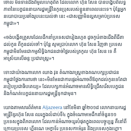
ចោល ​មិន​ទាន់​ដឹង​ពី​មូលហេតុ​ពិត​ ដែល​លោក ​ហ៊ុន សែន​ បាន​បង្ហើប​ពី​លទ្ធ
ភាព​នៃ​បេក្ខជន​នាយក​រដ្ឋ​មន្ត្រី​នៃ​កូន​ប្រុស​របស់​ខ្លួន​នា​ពេល​នេះ​ទេ។ ​ប៉ុន្តែ​អ្នក​
នយោបាយ​ប្រឆាំង​រូប​នេះ​យល់​ថា​ នេះ​ «ជា​សញ្ញា​មិនល្អ​សម្រាប់​ប្រទេស​
កម្ពុជា»។​
«ចង់​បង្កើត​គ្រួសារ​ដែល​ដឹក​នាំ​ប្រទេស​ជារៀង​រហូត ដូច​កូរ៉េខាង​ជើង​ពី​ជីតា​
ដល់​កូន ​ពី​កូន​ដល់​ចៅ។ ​ប៉ុន្តែ ​សូម​ប្រាប់​លោក ​ហ៊ុន សែន​ វិញ​ថា ​ប្រទេស​
កម្ពុជា​មិន​មែន​ជា​កម្ម​សិទ្ធិ​ឯក​ជន​ដាច់​ថ្លៃ​របស់​ត្រកូល ​ហ៊ុន សែន​ ទេ គឺ​
អាស្រ័យ​លើ​ឆន្ទៈ​ប្រជារាស្ត្រ»។​
ទោះ​ជាយ៉ាងណា​លោក ​ឈាង វុន​ តំណាង​រាស្ត្រ​ខាង​គណបក្ស​ប្រជាជន​
កម្ពុជា​ថ្លែង​ការពារ​ថា ​នេះ​«មិន​មែន​ជា​ការ​ផ្ទេរ​អំណាច​ពី​ឪពុក​ដល់​កូន​ទេ​តែ​ជា​
របៀប​ប្រជា​ធិបតេយ្យ» ដែល​បក្ស​កាន់​អំណាច​មាន​សិទ្ធិ​ជ្រើសរើស​បេក្ខជន ​
និង​កំណត់​បេក្ខជន​នាយក​រដ្ឋ​មន្ត្រី​ទុកជា​មុន។​
យោង​តាម​សារ​ព័ត៌មាន​
Aljazeera
​នៅ​ខែ​មិនា​ ឆ្នាំ​២០១៨ លោក​នាយក​រដ្ឋ
មន្ត្រី​ខ្មែរ​ហ៊ុន សែន​ ឈរ​ក្នុង​លំដាប់​ទី​៤​ ក្នុង​ចំណោម​មេ​ដឹកនាំ​ចំនួន​១១ ​
ប្រទេស​ក្នុង​ពិភព​លោក ​ដែល​កាន់​អំណាច​យូរ​បំផុត​ក្នុង​ពេល​បច្ចុប្បន្ន​ គឺ​នៅ​ពី​
ក្រោយ​ប្រទេស​ ហ្គីនណេ អេក្វាទ័រ ​ប្រទេស​កាម៉េរូន ​និង​ប្រទេស​កុងហ្គោ។