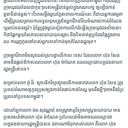
អ្វី​ដែល​គេ​មើល​ឃើញក្នុង​ពេល​នេះ ​គឺ​គណបក្ស​ប្រជាជន​កម្ពុជា ​កំពុង​ជំរុញ​
ក្រុម​យុវជន​ដែល​ជា​កូនៗ​របស់​មន្ត្រី​ជាន់​ខ្ពស់​ក្នុង​គណបក្ស​ ឲ្យ​ឡើង​កាន់​
តួនាទី​ជាន់​ខ្ពស់។ ​បើ​គេ​សម្លឹង​មួយ​ភ្លែត​គោល​ការណ៍​នេះ ​គឺ​ជា​យន្តការ​ធម្មតា​
ដើម្បី​ជួយ​សម្រាល​ការ​ទទួល​ខុស​ត្រូវ​នៃ​អ្នក​ដឹក​នាំ​វ័យ​ចំណាស់​កាន់​តំណែង​
យូរ​រាប់​ទសវត្សរ៍។ ​ប៉ុន្តែ​ជ្រុង​មួយ​ទៀតការ​លើក​ដំឡើង​ក្រុម​យុវជន​ទាំង​នោះ​
ក៏​ជា​ផ្នែក​មួយ​នៃ​គោលនយោបាយ​បន្សាប ​និង​បិទ​មាត់​គូ​ប្រជែង​ផ្ទៃ​ក្នុង​តាម​
រយៈ​ការ​រុញ​កូន​ចៅ​របស់​ពួក​គេ​ទៅ​កាន់​មុខ​តំណែង​ជួរ​មុខ។​
ក្រុម​អ្នកវិភាគ​មិន​សូវ​យល់​ស្រប​គ្នា​លើ​កាលៈ​ទេសៈ​ដែល​លោក​ ហ៊ុន សែន​
អាច​នឹង​ផ្តល់​ឱកាស​ដល់​លោក​ ហ៊ុន ម៉ាណែត​ ឈរ​ឈ្មោះ​ជា​បេក្ខជន​នាយក​
រដ្ឋ​មន្ត្រី​នោះ​ទេ។​
សម្រាប់​លោក ​អ៊ូ វីរៈ ​ស្ថាបនិក​វិទ្យាស្ថាន​វេទិកា​អនាគតលោក ​ហ៊ុន សែន​ ត្រូវ​
ប្រគល់​អំណាច​ឲ្យ​កូន​ប្រុស​ច្បង​កាន់​តែ​ឆាប់​កាន់​តែ​ល្អ មុន​នឹង​អ្វីៗ​អាច​នឹង​ប្រែ
ប្រួល​នៅ​ប្រទេស​កម្ពុជា។​
ដោយ​ឡែក​លោក ​ឯម សុវណ្ណារ៉ា ​សាស្ត្រា​ចារ្យ​វិទ្យាសាស្រ្ត​នយោបាយ​ មាន​
ប្រសាសន៍​ថា​លោក​ ហ៊ុន ម៉ាណែត ​ប្រហែល​ជា​មិន​អាច​ឈរ​ឈ្មោះ​ជា​
បេក្ខជន​នាយក​រដ្ឋមន្ត្រី​បាន​ទេ ​ដរាប​ណា​ឪពុក​របស់​លោក​ គឺ​លោក ​ហ៊ុន