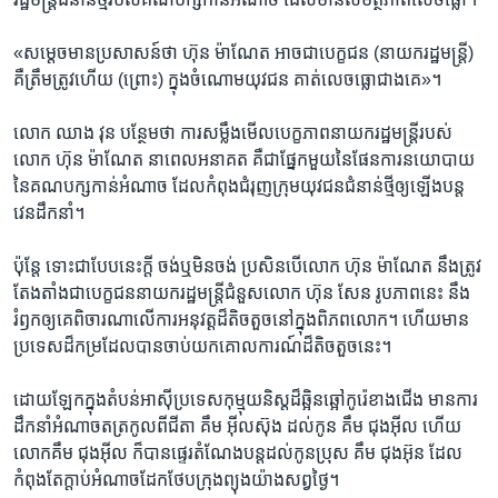
«សម្តេច​មាន​ប្រសាសន៍​ថា ​ហ៊ុន ម៉ាណែត​ អាច​ជា​បេក្ខជន ​(នាយក​រដ្ឋមន្ត្រី)​
គឺ​ត្រឹមត្រូវ​ហើយ​ (ព្រោះ)​ ក្នុង​ចំណោម​យុវជន​ គាត់​លេច​ធ្លោ​ជាង​គេ»។​
លោក​ ឈាង វុន​ បន្ថែម​ថា ការ​សម្លឹង​មើល​បេក្ខភាព​នាយក​រដ្ឋមន្ត្រី​របស់​
លោក ​ហ៊ុន ម៉ាណែត ​នាពេល​អនាគត​ គឺ​ជា​ផ្នែក​មួយ​នៃ​ផែនការ​នយោបាយ​
នៃ​គណបក្ស​កាន់​អំណាច​ ដែល​កំពុង​ជំរុញ​ក្រុម​យុវជន​ជំនាន់​ថ្មី​ឲ្យ​ឡើង​បន្ត​
វេន​ដឹក​នាំ។
ប៉ុន្តែ ​ទោះជា​បែប​នេះ​ក្តី ​ចង់​ឬមិន​ចង់​ ប្រសិន​បើ​លោក​ ហ៊ុន ម៉ាណែត​ នឹង​ត្រូវ​
តែងតាំង​ជាបេក្ខជន​នាយក​រដ្ឋ​មន្ត្រី​ជំនួស​លោក ​ហ៊ុន សែន ​រូប​ភាព​នេះ​ នឹង​
រំឭក​ឲ្យ​គេ​ពិចារណា​លើ​ការ​អនុវត្ត​ដ៏​តិចតួច​នៅ​ក្នុង​ពិភព​លោក។ ​ហើយ​មាន​
ប្រទេស​ដ៏​កម្រ​ដែល​បាន​ចាប់​យកគោល​ការណ៍​ដ៏​តិចតួច​នេះ។​
ដោយឡែក​ក្នុង​តំបន់​អាស៊ីប្រទេស​កុម្មុយ​និស្ត​ដ៏​ឆ្អិន​ឆ្អៅ​កូរ៉េ​ខាងជើង​ មាន​ការ​
ដឹក​នាំ​អំណាច​ត​ត្រកូល​ពី​ជីតា គឹម អ៊ីលស៊ុង ​ដល់​កូន ​គឹម ជុងអ៊ីល​ ហើយ​
លោក​គឹម​ ជុងអ៊ីល​ ក៏​បាន​ផ្ទេរ​តំណែង​បន្ត​ដល់​កូន​ប្រុស ​គឹម ជុងអ៊ុន ​ដែល​
កំពុង​តែ​ក្តាប់​អំណាច​ដែក​ថែប​ក្រុង​ព្យុងយ៉ាង​សព្វថ្ងៃ។​