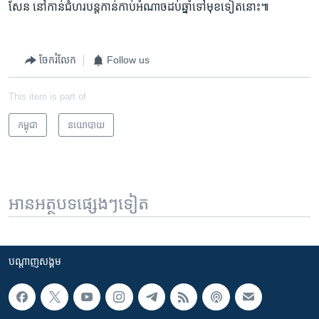
សែន ​នៅ​កាន់​ជំហរ​បន្ត​កាន់​កាប់​អំណាច​ដប់​ឆ្នាំ​ទៅ​មុខ​ទៀត​នោះ៕
ចែករំលែក
Follow us
This item is part of
កម្ពុជា
នយោបាយ
អានអត្ថបទផ្សេងៗទៀត
បណ្តាញ​សង្គម