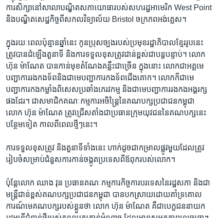
ការ​សិក្សា​នៅ​សាលា​បណ្ឌិត​សភា​យោធា​របស់​សហរដ្ឋ​អាមេរិក ​West Point
​និង​បណ្ឌិត​សេដ្ឋ​កិច្ច​ពី​សកល​វិទ្យាល័យ​ Bristol​ ចក្រភព​អង់គ្លេស។​
ក្នុង​រយៈ​ពេល​ប៉ុន្មាន​ឆ្នាំ​នេះ​ កូន​ប្រុស​ច្បងរបស់​ប្រមុខ​រដ្ឋាភិបាល​ខ្មែរ​រូប​នេះ​
ត្រូវ​បាន​ដំឡើង​តួនាទី​ និង​ការ​ទទួល​ខុស​ត្រូវ​ជាន់ខ្ពស់​ជា​បន្តបន្ទាប់។ ​លោក ​
ហ៊ុន ម៉ាណែត ​បាន​កាន់​មុខ​តំណែង​គន្លឹះ​ជាច្រើន​ ក្នុង​នោះ​ ​លោក​ជា​អគ្គ​មេ
បញ្ជាការ​រង​កងទ័ព​និង​ជា​មេ​បញ្ជាការ​កងទ័ព​ជើងគោក។ លោក​ក៏​ជា​មេ​
បញ្ជាការ​កង​កម្លាំង​ពិសេស​ប្រឆាំង​ភេរវកម្ម ​និង​ជា​មេ​បញ្ជាការ​រង​កង​អង្គរក្ស​
ផង​ដែរ។ ​ជា​សមាជិក​គណៈ​កម្មការ​អចិន្ត្រៃ​នៃ​គណបក្ស​ប្រជាជន​កម្ពុជា ​
លោក ​ហ៊ុន ម៉ាណែត ​ត្រូវ​ជ្រើស​តាំង​ជា​ប្រធាន​ក្រុម​យុវជន​នៃ​គណបក្ស​នេះ​
បន្ថែម​ទៀត ​កាល​ពី​ពេល​ថ្មីៗ​នេះ។​
ការ​ទទួល​ខុស​ត្រូវ ​និង​តួ​នាទី​ទាំង​នេះ ​ហាក់​ដូច​ជា​កម្រាល​ផ្លូវ​មួយ​ដែល​ត្រូវ​
រៀបចំ​សម្រាប់​ជំនួស​ការ​កាន់​ចង្កូត​ប្រទេស​ពីឪពុក​របស់​លោក។
ប៉ុន្តែ​លោក​ ឈាង វុន​ ប្រធាន​គណៈ​កម្មការ​កិច្ច​ការ​បរទេស​នៃ​រដ្ឋ​សភា​ និង​ជា​
មន្ត្រី​ជាន់​ខ្ពស់​គណបក្ស​ប្រជាជន​កម្ពុជា​ បាន​បក​ស្រាយ​ដោយ​គាំទ្រ​គោល​
ការណ៍​មេគណបក្ស​របស់​ខ្លួន​ថា​ លោក ​ហ៊ុន ម៉ាណែត​ គឺ​ជា​បេក្ខជន​នាយក​
រដ្ឋ​មន្ត្រី​ជំនាន់​ថ្មី​របស់​គណបក្ស​កាន់​អំណាច​ ដែល​មាន​សមត្ថភាព​លេច​ធ្លោ។​