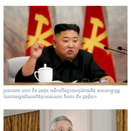
រូបឯកសារ៖ លោក គីម ជុងអ៊ុន មេដឹកនាំនៃ​ប្រទេស​កូរ៉េខាងជើង នាពេលបច្ចុប្បន្ន
ដែលបាន​ស្នងដំណែង​ពីឪពុករបស់លោក គឺលោក គីម ជុងអ៊ីល។