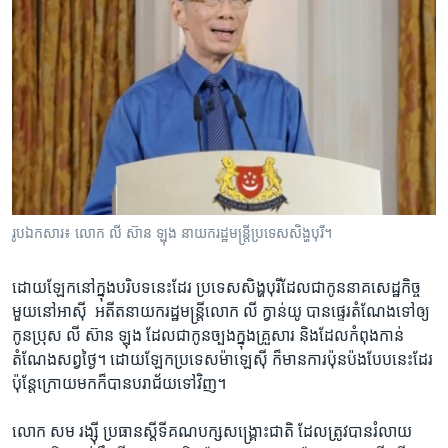
រូបឯកសារ៖ លោក លី ស៊ាន ឡុង នាយករដ្ឋមន្រ្តី​ប្រទេស​សិង្ហបុរី។
ដោយឡែក​នៅ​ក្នុង​បរិបទ​នេះ​ដែរ ​ប្រទេស​សិង្ហ​បុរី​ដែល​ជា​កូន​នាគ​សេដ្ឋកិច្ច​
មួយ​នៅ​អាស៊ី ​ អតីត​នាយក​រដ្ឋ​មន្ត្រី​លោក​ លី ក្វាន់យូ​ បាន​ផ្ទេរ​តំណែង​ទៅ​ឲ្យ​
កូន​ប្រុស​ លី ស៊ាន ឡុង ​ដែល​ជាកូន​ច្បង​ក្នុង​គ្រួសារ ​និង​ដែល​កំពុង​កាន់​
តំណែង​សព្វថ្ងៃ។ ​ដោយឡែក​ប្រទេស​ម៉ាឡេស៊ី​ ក៏មាន​ការ​ប៉ុន​ប៉ង​បែប​នេះ​ដែរ​
ប៉ុន្តែ​ក្រោយ​មក​ក៏​បាន​បរាជ័យ​ទៅ​វិញ។​
លោក​ សម រង្ស៊ី ​ប្រធាន​ស្តីទី​គណបក្ស​សង្គ្រោះ​ជាតិ​ ដែល​ត្រូវ​បាន​រំលាយ​