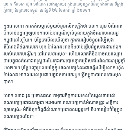
លោក គឺ​លោក ហ៊ុន ម៉ាណែត (ខាងក្រោយ) ក្នុង​ពេល​ចុះ​ត្រួត​ពិនិត្យ​កងទ័ព​នៅ​ទីក្រុង​
ភ្នំពេញ នៃ​ប្រទេស​កម្ពុជា នៅ​ថ្ងៃទី ២៤ ខែមករា ឆ្នាំ ២០១៩។
ក្នុង​ពេល​នេះ​ ការ​កត់​សម្គាល់​មួយ​ចំនួន​លើក​ឡើង​ថា​ លោក​ ហ៊ុន ម៉ាណែត ​
មិន​ទាន់​បង្ហាញ​ឲ្យ​មាន​ការ​ចាប់​អារម្មណ៍​ទូលំទូលាយ​ក្នុង​ចំណោម​ពលរដ្ឋ​
កម្ពុជា​នៅ​ឡើយ។ ​ ប៉ុន្តែ​គេ​មើល​ឃើញ​ថា​ ក្នុង​ការរៀបចំ​ខ្លួន​ដើម្បី​ស្នង​
តំណែង​ពី​ឪពុក​លោក ​ហ៊ុន ម៉ាណែត​ អាច​នឹង​ចាប់​ផ្តើម​ជំនួស​ការ​ងារ​ឪពុក​
របស់​លោក​បណ្តើរៗ​ នៅពេល​ខាង​មុខ។​ ហើយ​លោក​ក៏​នឹង​អាច​ឈរ​ឈ្មោះ​
ជា​បេក្ខជន​តំណាង​រាស្ត្រ​ផង​ដែរ​ក្នុង​ការ​បោះឆ្នោត​ជ្រើស​តាំង​តំណាង​រាស្រ្ត​ឆ្នាំ​
២០២៣។​ ប៉ុន្តែ​បញ្ហា​ប្រឈម​ផ្ទៃ​ក្នុង​គណបក្ស​ទំនង​ជា​គន្លឹះ​ដើម្បី​លោក​ ហ៊ុន
ម៉ាណែត ​អាច​ឈរ​ឈ្មោះ​ជា​បេក្ខជន​នាយក​រដ្ឋ​មន្ត្រី​កម្ពុជា​នា​ពេល​ខាង​មុខ​
បាន។​
លោក​ ឈាង វុន ​ប្រធាន​គណៈកម្មការ​កិច្ច​ការ​បរទេស​នៃ​រដ្ឋ​សភា​របស់​
គណបក្ស​ប្រជាជន​កម្ពុជា​ អះអាង​ថា​ គណ​បក្ស​កាន់​អំណាច​ត្រូវ ​«ធ្វើ​ការ​
ស្ទាបស្ទង់»​ អំពី​ទំនុក​ចិត្ត​ពី​សំណាក់​ប្រជា​ពលរដ្ឋ​ទូទៅ​ និង​ការ​រៀបចំ​ផ្ទៃក្នុង​
គណបក្ស​ផង​ដែរ។​