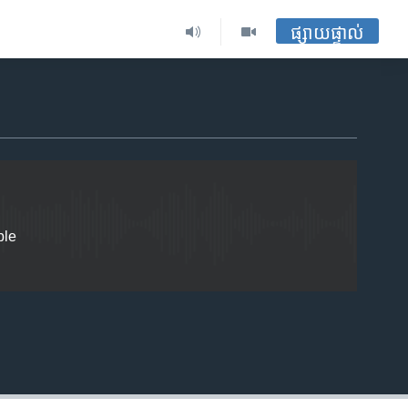
ផ្សាយផ្ទាល់
EMBED
ble
EMBED