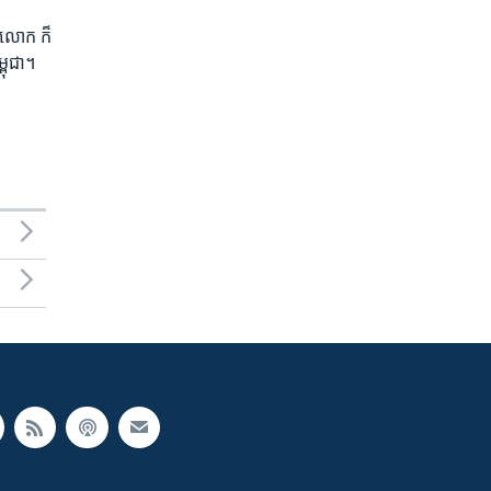
ភព​លោក​ ក៏
្ពុជា។