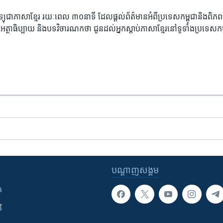
​វិទ្យុ​ជា​ភាសា​ខ្មែរ​ រយៈ​ពេល​ ៣០​​នាទី ដែល​ផ្តល់​ព័ត៌មាន​អំពី​ប្រទេស​កម្ពុជា​និង​ពិ
អត្ថា​ធិប្បាយ​ និង​បទ​​វិចារណកថា​ ជូន​ដល់​អ្នក​ស្តាប់​ភាសា​ខ្មែរ​នៅ​ទូទាំង​ប្រទេស​កម
បណ្តាញ​សង្គម
ក
ី