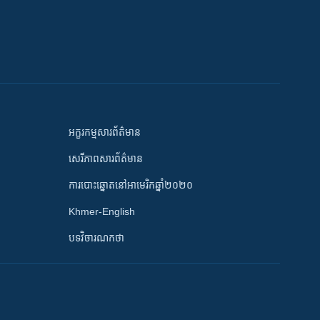
អក្ខរកម្មសារព័ត៌មាន
សេរីភាពសារព័ត៌មាន
ការបោះឆ្នោតនៅអាមេរិកឆ្នាំ២០២០
Khmer-English
បទវិចារណកថា