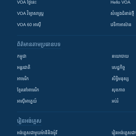
VOA ថ្ងៃនេះ
Hello VOA
VOA ​វិទ្យាសាស្ត្រ
សំឡេង​ជំនាន់​ថ្មី
VOA 60 អាស៊ី
វេទិកា​អាស៊ាន
ព័ត៌មាន​តាមប្រធានបទ​
កម្ពុជា
នយោបាយ
អន្តរជាតិ
សេដ្ឋកិច្ច
អាមេរិក
សិទ្ធិមនុស្ស
ខ្មែរ​នៅអាមេរិក
សុខភាព
អាស៊ីអាគ្នេយ៍
អប់រំ
រៀន​​អង់គ្លេស
អង់គ្លេស​ជាមួយ​ម៉ានី​និង​ម៉ូរី
រៀន​​​​​​អង់គ្លេ