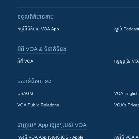
ទទួល​ព័ត៌មាន​តាម
កម្មវិធី​ព័ត៌មាន VOA App
ស្តាប់ Podcas
អំពី​ VOA & ទំនាក់ទំនង
អំពី​ VOA
ធម្មនុញ្ញ​នៃ V
គេហទំព័រ​​ទាក់ទង
USAGM
VOA English
VOA Public Relations
VOA's Privac
ទាញយក​ App ផ្សេងៗ​របស់​ VOA
Khmer English
កម្មវិធី​ VOA App សម្រាប់ iOS - Apple
កម្មវិធី​ VOA