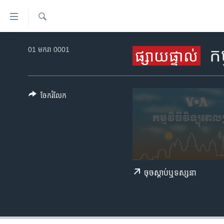
ភ្ជាប់​
ទៅ​
គេហទំព័រ​
ស្វែង​
កម្ពុជា
រក
01 មករា 0001
កម
ផ្សាយ​ផ្ទាល់
ទាក់ទង
អន្តរជាតិ
រំលង​
និង​
អាមេរិក
ចូល​
ចែករំលែក
ចិន
ទៅ​​
ទំព័រ​
ហេឡូវីអូអេ
ព័ត៌មាន​​
កម្ពុជាច្នៃប្រតិដ្ឋ
តែ​
ម្តង
ព្រឹត្តិការណ៍ព័ត៌មាន
រំលង​
ទូរទស្សន៍ / វីដេអូ​
ចុច​​ស្តាប់​ឬ​ទស្សនា
និង​
ចូល​
វិទ្យុ / ផតខាសថ៍
ទៅ​
កម្មវិធីទាំងអស់
ទំព័រ​