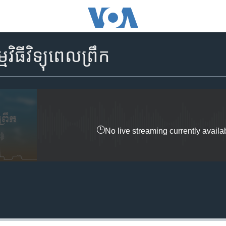
្មវិធី​វិទ្យុពេលព្រឹក
No live streaming currently availa