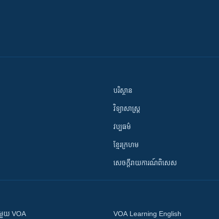
បរិស្ថាន
វិទ្យាសាស្រ្ត
វប្បធម៌
ខ្មែរក្រហម
សេចក្តីរាយការណ៍ពិសេស
ស​​ជាមួយ VOA
VOA Learning English