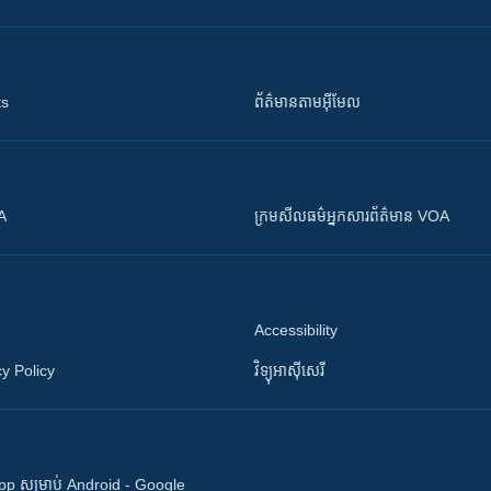
ts
ព័ត៌មាន​តាម​អ៊ីមែល
OA
ក្រម​​​សីលធម៌​​​អ្នក​​​សារព័ត៌មាន VOA
Accessibility
y Policy
វិទ្យុ​អាស៊ី​សេរី
 App សម្រាប់ Android - Google