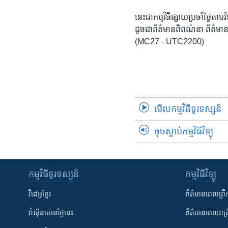
រចនា
សម្ព័ន្ធ​
នេះជា​កម្ម​វិធីផ្សាយ​ប្រចាំថ្ងៃ​តាម
រំលង​
ដូច​​ជា​ព័ត៌មាន​ពិពណ៌នា​ ព័ត៌មាន​
និង​
(MC27 - UTC2200)
ចូល​
ទៅ​
កាន់​
ទំព័រ​
ស្វែង​
មើល​កម្មវិធី​ទូរទស្សន៍
រក
ចុចស្តាប់កម្មវិធីវិទ្យុ
កម្មវិធី​ទូរទស្សន៍
កម្មវិធី​វិទ្យុ
វីដេអូ​ខ្មែរ
ព័ត៌មាន​ពេល​ព្រឹ
វ៉ាស៊ីនតោន​ថ្ងៃ​នេះ
ព័ត៌មាន​​ពេល​រាត្រ