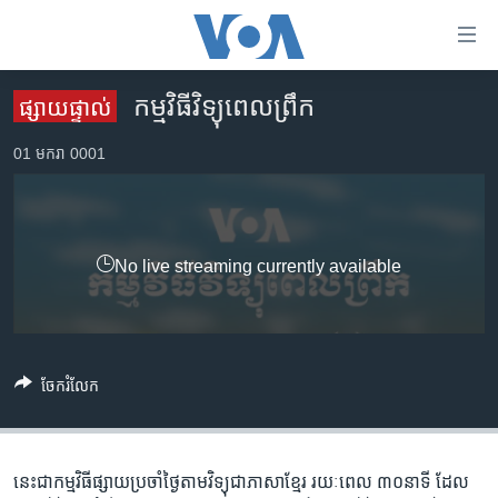
ភ្ជាប់​
ទៅ​
គេហទំព័រ​
កម្មវិធី​វិទ្យុពេលព្រឹក
ផ្សាយ​ផ្ទាល់
កម្ពុជា
ទាក់ទង
រំលង​
01 មករា 0001
អន្តរជាតិ
និង​
អាមេរិក
ចូល​
ទៅ​​
ចិន
ទំព័រ​
No live streaming currently available
ហេឡូវីអូអេ
ព័ត៌មាន​​
តែ​
កម្ពុជាច្នៃប្រតិដ្ឋ
ម្តង
ព្រឹត្តិការណ៍ព័ត៌មាន
រំលង​
ចែករំលែក
និង​
ទូរទស្សន៍ / វីដេអូ​
ចូល​
វិទ្យុ / ផតខាសថ៍
ទៅ​
ទំព័រ​
កម្មវិធីទាំងអស់
នេះជា​កម្ម​វិធីផ្សាយ​ប្រចាំថ្ងៃ​តាម​វិទ្យុ​ជា​ភាសា​ខ្មែរ​ រយៈ​ពេល​ ៣០​​នាទី ដែល​