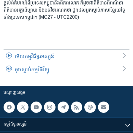
រចនា
ផ្តល់​ព័ត៌មាន​អំពី​ប្រទេស​កម្ពុជា​និង​ពិភព​លោក​ ក៏ដូច​​ជា​ព័ត៌មាន​ពិពណ៌នា​
សម្ព័ន្ធ​
ព័ត៌មាន​អត្ថា​ធិប្បាយ​ និង​បទ​​វិចារណកថា​ ជូន​ដល់​អ្នក​ស្តាប់​ភាសា​ខ្មែរ​នៅ​ទូ
Khmer English
រំលង​
ទាំង​ប្រទេស​កម្ពុជា។ (MC27 - UTC2200)
និង​
បណ្តាញ​សង្គម
ចូល​
ទៅ​
កាន់​
ទំព័រ​
ភាសា
មើល​កម្មវិធី​ទូរទស្សន៍
ស្វែង​
រក
ចុចស្តាប់កម្មវិធីវិទ្យុ
បណ្តាញ​សង្គម
កម្មវិធី​ទូរទស្សន៍