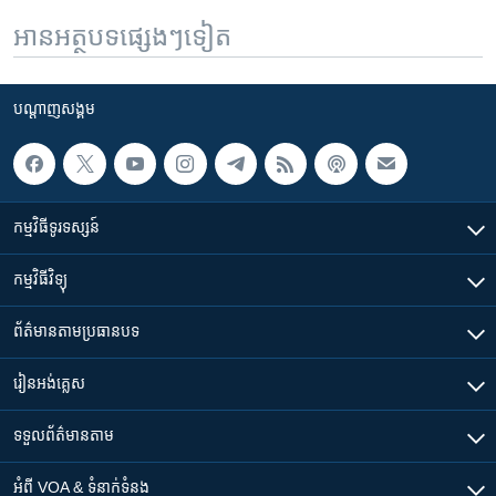
អានអត្ថបទផ្សេងៗទៀត
បណ្តាញ​សង្គម
កម្មវិធី​ទូរទស្សន៍
កម្មវិធី​វិទ្យុ
ព័ត៌មាន​តាមប្រធានបទ​
រៀន​​អង់គ្លេស
ទទួល​ព័ត៌មាន​តាម
អំពី​ VOA & ទំនាក់ទំនង