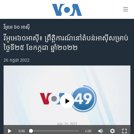
ភ្ជាប់​
ទៅ​
គេហទំព័រ​
វីអូអេ ៦០ អាស៊ី
កម្ពុជា
ទាក់ទង
វីអូអេ៦០អាស៊ី៖ ព្រឹត្តិការណ៍​នៅ​តំបន់​អាស៊ី​សម្រាប់​
រំលង​
អន្តរជាតិ
ថ្ងៃទី២៥ ខែកក្កដា ឆ្នាំ២០២២
និង​
អាមេរិក
ចូល​
26 កក្កដា 2022
ទៅ​​
ចិន
ទំព័រ​
ហេឡូវីអូអេ
ព័ត៌មាន​​
តែ​
កម្ពុជាច្នៃប្រតិដ្ឋ
ម្តង
ព្រឹត្តិការណ៍ព័ត៌មាន
រំលង​
No media source currently available
និង​
ទូរទស្សន៍ / វីដេអូ​
ចូល​
វិទ្យុ / ផតខាសថ៍
ទៅ​
ទំព័រ​
កម្មវិធីទាំងអស់
0:00
1:00