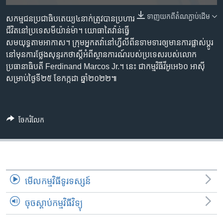
រចនា
សម្ព័ន្ធ​
ទាញ​យក​ពី​តំណភ្ជាប់​ដើម
Khmer English
សកម្មជន​ប្រជាធិបតេយ្យ​៤​នាក់​ត្រូវ​បាន​ប្រហារ​
រំលង​
ជីវិត​នៅ​ប្រទេស​មីយ៉ាន់ម៉ា។ យោធា​តៃវ៉ាន់​ធ្វើ​
និង​
សមយុទ្ធ​តាម​អាកាស។ ក្រុម​អ្នកតវ៉ា​នៅ​ហ្វីលីពីន​ទាមទារ​ឲ្យ​មាន​ការផ្លាស់ប្តូរ​
បណ្តាញ​សង្គម
ចូល​
នៅមុន​ការថ្លែង​សុន្ទរកថា​ស្តីអំពី​ស្ថានការណ៍​របស់​ប្រទេស​របស់​លោក​
ទៅ​
ប្រធានាធិបតី Ferdinand Marcos Jr.។ នេះ ជា​កម្មវិធី​វីអូអេ​៦០ អាស៊ី
កាន់​
សម្រាប់​ថ្ងៃទី២៥ ខែកក្កដា ឆ្នាំ២០២២៕
ទំព័រ​
ភាសា
ស្វែង​
រក
ចែករំលែក
មើល​កម្មវិធី​ទូរទស្សន៍
ចុចស្តាប់កម្មវិធីវិទ្យុ