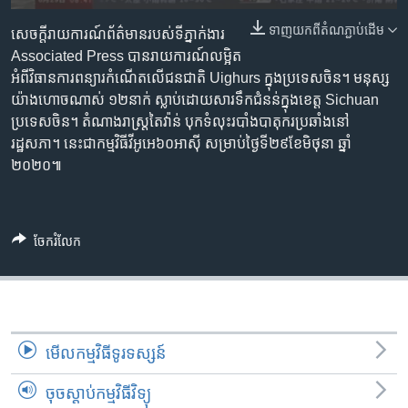
រចនា
សម្ព័ន្ធ​
ទាញ​យក​ពី​តំណភ្ជាប់​ដើម
Khmer English
សេចក្តី​រាយការណ៍​ព័ត៌មាន​របស់​ទីភ្នាក់ងារ
រំលង​
Associated Press បាន​រាយការណ៍​លម្អិត​
និង​
អំពី​វិធានការ​ពន្យារ​កំណើត​លើ​ជនជាតិ Uighurs ក្នុង​ប្រទេស​ចិន។ មនុស្ស​
បណ្តាញ​សង្គម
ចូល​
យ៉ាង​ហោច​ណាស់ ១២​នាក់ ស្លាប់​ដោយសារ​ទឹកជំនន់​ក្នុង​ខេត្ត Sichuan
ទៅ​
ប្រទេស​ចិន។ តំណាងរាស្ត្រ​តៃវ៉ាន់ បុក​ទំលុះ​របាំង​បាតុករ​ប្រឆាំង​នៅ​
កាន់​
រដ្ឋសភា។ នេះ​ជា​កម្មវិធី​វីអូអេ​៦០​អាស៊ី សម្រាប់​ថ្ងៃ​ទី​២៩​ខែ​មិថុនា ឆ្នាំ​
ទំព័រ​
២០២០៕
ភាសា
ស្វែង​
រក
ចែករំលែក
មើល​កម្មវិធី​ទូរទស្សន៍
ចុចស្តាប់កម្មវិធីវិទ្យុ