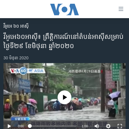
ភ្ជាប់​
ទៅ​
គេហទំព័រ​
វីអូអេ ៦០ អាស៊ី
កម្ពុជា
ទាក់ទង
វីអូអេ​៦០​អាស៊ី៖ ព្រឹត្តិការណ៍​នៅ​តំបន់​អាស៊ី​សម្រាប់​
រំលង​
អន្តរជាតិ
ថ្ងៃ​ទី​២៩ ខែ​មិថុនា ឆ្នាំ​២០២០
និង​
អាមេរិក
ចូល​
30 មិថុនា 2020
ទៅ​​
ចិន
ទំព័រ​
ហេឡូវីអូអេ
ព័ត៌មាន​​
តែ​
កម្ពុជាច្នៃប្រតិដ្ឋ
ម្តង
ព្រឹត្តិការណ៍ព័ត៌មាន
រំលង​
No media source currently available
និង​
ទូរទស្សន៍ / វីដេអូ​
ចូល​
វិទ្យុ / ផតខាសថ៍
ទៅ​
ទំព័រ​
កម្មវិធីទាំងអស់
0:00
1:00