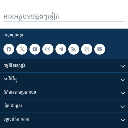
អានអត្ថបទផ្សេងៗទៀត
បណ្តាញ​សង្គម
កម្មវិធី​ទូរទស្សន៍
កម្មវិធី​វិទ្យុ
ព័ត៌មាន​តាមប្រធានបទ​
រៀន​​អង់គ្លេស
ទទួល​ព័ត៌មាន​តាម