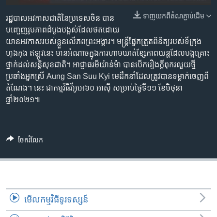
រចនា
សម្ព័ន្ធ​
ទាញ​យក​ពី​តំណភ្ជាប់​ដើម
Khmer English
រដ្ឋបាល​អវកាស​ជាតិ​នៃ​ប្រទេស​ចិន បាន​
រំលង​
បញ្ចេញ​រូបភាព​ដំបូង​បង្អស់​ដែល​ថត​ដោយ​
និង​
យានអវកាស​របស់​ខ្លួន​លើភព​ព្រះអង្គារ​។ មន្រ្តី​ផ្នែក​ត្រួតពិនិត្យ​របស់​ទីក្រុង​
បណ្តាញ​សង្គម
ចូល​
ហុងកុង ឥឡូវនេះ មាន​អំណាច​ក្នុង​ការហាមឃាត់​ខ្សែភាពយន្ត​ដែល​បង្ក​គ្រោះ
ទៅ​
ថ្នាក់​ដល់​សន្តិសុខជាតិ។ អាជ្ញាធរ​មីយ៉ាន់ម៉ា បាន​បើក​រឿងក្តី​ពុករលួយ​ថ្មី​
កាន់​
ប្រឆាំង​អ្នកស្រី Aung San Suu Kyi មេដឹកនាំ​ដែល​ត្រូវបាន​ទម្លាក់​ចេញពី​
ទំព័រ​
តំណែង។ នេះ ជា​កម្មវិធី​វីអូអេ​៦០ អាស៊ី សម្រាប់​ថ្ងៃទី១១ ខែមិថុនា
ភាសា
ស្វែង​
ឆ្នាំ២០២១៕
រក
ចែករំលែក
មើល​កម្មវិធី​ទូរទស្សន៍