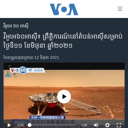
ភ្ជាប់​
ទៅ​
គេហទំព័រ​
វីអូអេ ៦០ អាស៊ី
កម្ពុជា
ទាក់ទង
វីអូអេ៦០អាស៊ី៖ ព្រឹត្តិការណ៍​នៅ​តំបន់​អាស៊ី​សម្រាប់​
រំលង​
អន្តរជាតិ
ថ្ងៃទី១១ ខែមិថុនា ឆ្នាំ២០២១
និង​
អាមេរិក
ចូល​
កែសម្រួល​ចុង​ក្រោយ 12 មិថុនា 2021
ទៅ​​
ចិន
ទំព័រ​
ហេឡូវីអូអេ
ព័ត៌មាន​​
តែ​
កម្ពុជាច្នៃប្រតិដ្ឋ
ម្តង
ព្រឹត្តិការណ៍ព័ត៌មាន
រំលង​
No media source currently available
និង​
ទូរទស្សន៍ / វីដេអូ​
ចូល​
វិទ្យុ / ផតខាសថ៍
ទៅ​
ទំព័រ​
កម្មវិធីទាំងអស់
0:00
1:00