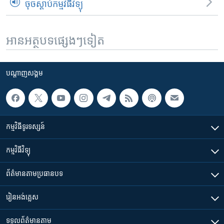
ចុចស្តាប់កម្មវិធីវិទ្យុ
អានអត្ថបទផ្សេងៗទៀត
បណ្តាញ​សង្គម
កម្មវិធី​ទូរទស្សន៍
កម្មវិធី​វិទ្យុ
ព័ត៌មាន​តាមប្រធានបទ​
រៀន​​អង់គ្លេស
ទទួល​ព័ត៌មាន​តាម