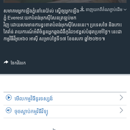
រចនា
សម្ព័ន្ធ​
ទាញ​យក​ពី​តំណភ្ជាប់​ដើម
Khmer English
សមាគម​អ្នកឡើង​ភ្នំ​នៅ​នេប៉ា់ល់ ស្នើ​ឲ្យ​អ្នកឡើង​
រំលង​
ភ្នំ Everest យក​បំពង់​អុកស៊ីសែន​ត្រឡប់​មក​
និង​
វិញ ដោយសារ​មាន​ការខ្វះខាត​បំពង់​អុកស៊ីសែន​នេះ។ ប្រទេស​ថៃ និង​កោះ​
បណ្តាញ​សង្គម
ចូល​
តៃវ៉ាន់ រាយការណ៍​អំពី​ចំនួន​អ្នក​ឆ្លងជំងឺ​កូវីដ១៩​ខ្ពស់​បំផុត​ប្រចាំថ្ងៃ។ នេះជា​
ទៅ​
កម្មវិធី​វីអូអេ​៦០ អាស៊ី សម្រាប់​ថ្ងៃទី១៧ ខែឧសភា ឆ្នាំ២០២១៕
កាន់​
ទំព័រ​
ភាសា
ស្វែង​
ចែករំលែក
រក
មើល​កម្មវិធី​ទូរទស្សន៍
ចុចស្តាប់កម្មវិធីវិទ្យុ