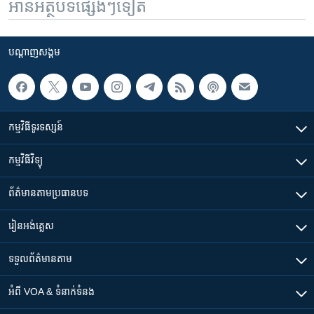
អានអត្ថបទផ្សេងៗទៀត
បណ្តាញ​សង្គម
កម្មវិធី​ទូរទស្សន៍
កម្មវិធី​វិទ្យុ
ព័ត៌មាន​តាមប្រធានបទ​
រៀន​​អង់គ្លេស
ទទួល​ព័ត៌មាន​តាម
អំពី​ VOA & ទំនាក់ទំនង