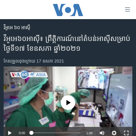
ភ្ជាប់​
ទៅ​
គេហទំព័រ​
វីអូអេ ៦០ អាស៊ី
កម្ពុជា
ទាក់ទង
វីអូអេ៦០អាស៊ី៖ ព្រឹត្តិការណ៍នៅតំបន់អាស៊ី​សម្រាប់
រំលង​
អន្តរជាតិ
ថ្ងៃទី១៧ ខែឧសភា ឆ្នាំ២០២១
និង​
អាមេរិក
ចូល​
កែសម្រួល​ចុង​ក្រោយ 17 ឧសភា 2021
ទៅ​​
ចិន
ទំព័រ​
ហេឡូវីអូអេ
ព័ត៌មាន​​
តែ​
កម្ពុជាច្នៃប្រតិដ្ឋ
ម្តង
ព្រឹត្តិការណ៍ព័ត៌មាន
រំលង​
No media source currently available
និង​
ទូរទស្សន៍ / វីដេអូ​
ចូល​
វិទ្យុ / ផតខាសថ៍
ទៅ​
ទំព័រ​
កម្មវិធីទាំងអស់
0:00
1:00