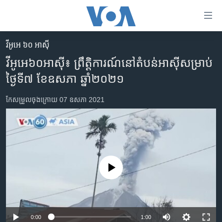
ភ្ជាប់​
ទៅ​
គេហទំព័រ​
វីអូអេ ៦០ អាស៊ី
កម្ពុជា
ទាក់ទង
វីអូអេ៦០អាស៊ី៖ ព្រឹត្តិការណ៍​នៅ​តំបន់​អាស៊ី​សម្រាប់​
រំលង​
អន្តរជាតិ
ថ្ងៃទី៧ ខែឧសភា ឆ្នាំ២០២១
និង​
អាមេរិក
ចូល​
កែសម្រួល​ចុង​ក្រោយ 07 ឧសភា 2021
ទៅ​​
ចិន
ទំព័រ​
ហេឡូវីអូអេ
ព័ត៌មាន​​
តែ​
កម្ពុជាច្នៃប្រតិដ្ឋ
ម្តង
ព្រឹត្តិការណ៍ព័ត៌មាន
រំលង​
No media source currently available
និង​
ទូរទស្សន៍ / វីដេអូ​
ចូល​
វិទ្យុ / ផតខាសថ៍
ទៅ​
ទំព័រ​
កម្មវិធីទាំងអស់
0:00
1:00