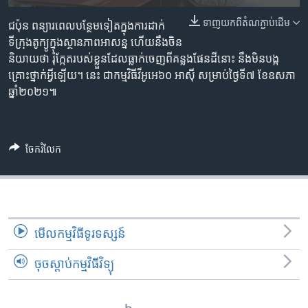
រចនា
សម្ព័ន្ធ​
ទាញ​យក​ពី​តំណភ្ជាប់​ដើម
Khmer English
ជប៉ុន ពន្យារ​ពេល​បន្ថែមទៀត​ក្នុងការដាក់​
រំលង​
ទីក្រុងតូក្យូ​ក្នុង​ស្ថានភាព​អាសន្ន ហើយនឹង​ចិន​
និង​
និយាយ​ថា រ៉ុក្កែត​របស់​ខ្លួន​ដែល​ធ្លាក់ចេញ​ពី​គន្លង​ផែនដី​នោះ នឹង​មិន​បង្ក​
បណ្តាញ​សង្គម
ចូល​
គ្រោះថ្នាក់​អ្វីឡើយ។ នេះ ជា​កម្មវិធី​វីអូអេ​៦០ អាស៊ី សម្រាប់​ថ្ងៃទី៧ ខែឧសភា
ទៅ​
ឆ្នាំ២០២១៕
កាន់​
ទំព័រ​
ភាសា
ស្វែង​
ចែករំលែក
រក
មើល​កម្មវិធី​ទូរទស្សន៍
ចុចស្តាប់កម្មវិធីវិទ្យុ