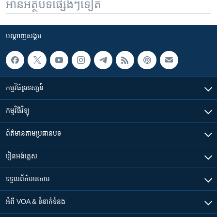
អានអត្ថបទផ្សេងៗទៀត
បណ្តាញ​សង្គម
កម្មវិធី​ទូរទស្សន៍
កម្មវិធី​វិទ្យុ
ព័ត៌មាន​តាមប្រធានបទ​
រៀន​​អង់គ្លេស
ទទួល​ព័ត៌មាន​តាម
អំពី​ VOA & ទំនាក់ទំនង