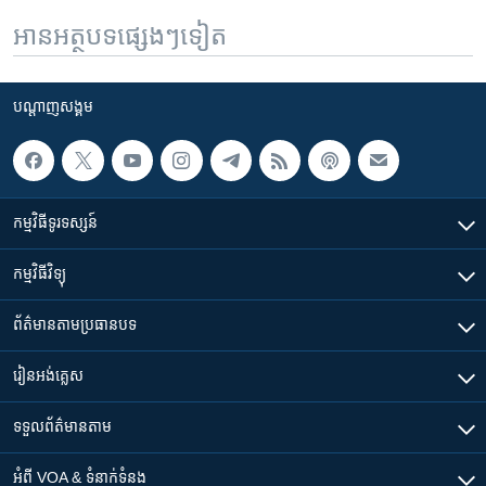
អានអត្ថបទផ្សេងៗទៀត
បណ្តាញ​សង្គម
កម្មវិធី​ទូរទស្សន៍
កម្មវិធី​វិទ្យុ
ព័ត៌មាន​តាមប្រធានបទ​
រៀន​​អង់គ្លេស
ទទួល​ព័ត៌មាន​តាម
អំពី​ VOA & ទំនាក់ទំនង