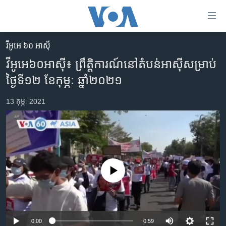
ភ្ជាប់​
ទៅ​
គេហទំព័រ​
វីអូអេ ៦០ អាស៊ី
កម្ពុជា
ទាក់ទង
វីអូអេ៦០អាស៊ី៖ ព្រឹត្តិការណ៍​នៅ​តំបន់​អាស៊ី​សម្រាប់​
រំលង​
អន្តរជាតិ
ថ្ងៃទី១២ ខែកុម្ភៈ ឆ្នាំ២០២១
និង​
អាមេរិក
ចូល​
13 កុម្ភៈ 2021
ទៅ​​
ចិន
ទំព័រ​
ហេឡូវីអូអេ
ព័ត៌មាន​​
តែ​
កម្ពុជាច្នៃប្រតិដ្ឋ
ម្តង
ព្រឹត្តិការណ៍ព័ត៌មាន
រំលង​
No media source currently available
និង​
ទូរទស្សន៍ / វីដេអូ​
ចូល​
វិទ្យុ / ផតខាសថ៍
ទៅ​
ទំព័រ​
កម្មវិធីទាំងអស់
0:00
0:59