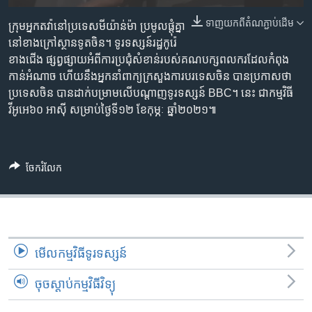
រចនា
សម្ព័ន្ធ​
ទាញ​យក​ពី​តំណភ្ជាប់​ដើម
Khmer English
ក្រុមអ្នកតវ៉ា​នៅ​ប្រទេស​មីយ៉ាន់ម៉ា ប្រមូលផ្តុំគ្នា​
រំលង​
នៅ​ខាងក្រៅ​ស្ថានទូត​ចិន។ ទូរទស្សន៍​រដ្ឋកូរ៉េ​
និង​
ខាងជើង ផ្សព្វផ្សាយ​អំពី​ការប្រជុំ​សំខាន់​របស់​គណបក្ស​ពលករ​ដែល​កំពុង​
បណ្តាញ​សង្គម
ចូល​
កាន់អំណាច ហើយនឹង​អ្នកនាំពាក្យ​ក្រសួង​ការបរទេស​ចិន បាន​ប្រកាស​ថា
ទៅ​
ប្រទេស​ចិន បាន​ដាក់បម្រាម​លើ​បណ្តាញ​ទូរទស្សន៍ BBC។ នេះ ជា​កម្មវិធី​
កាន់​
វីអូអេ​៦០ អាស៊ី សម្រាប់​ថ្ងៃទី១២ ខែកុម្ភៈ ឆ្នាំ២០២១៕
ទំព័រ​
ភាសា
ស្វែង​
រក
ចែករំលែក
មើល​កម្មវិធី​ទូរទស្សន៍
ចុចស្តាប់កម្មវិធីវិទ្យុ