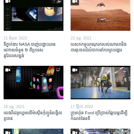
21 មិថុនា 2023
23 កុម្ភៈ 2021
ទីភ្នាក់ងារ NASA បាញ់​បង្ហោះ​យាន​
បេសកកម្ម​​​យានរុករក​របស់​ណាសា​និង​
អវកាសចំនួន​ ២ ពី​ប្រទេស​
ការ​ចុះចត​ដ៏​លំបាក​នៅ​ភព​ព្រះអង្គារ
នូវែលសេឡង់ ​
18 កុម្ភៈ 2021
17 វិច្ឆិកា 2020
លេង​វីដេអូ​ហ្គេម​លើ​ម៉ាស៊ីន​កុំព្យូទ័រ​បង្វិល​
ក្រុមហ៊ុន Ford ប្រើប្រាស់ឆ្កែយន្តដើម្បី
តួបាន
កំណត់ផែនទី