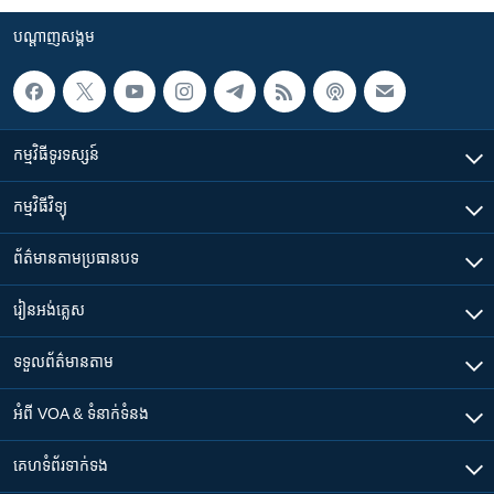
បណ្តាញ​សង្គម
កម្មវិធី​ទូរទស្សន៍
កម្មវិធី​វិទ្យុ
ព័ត៌មាន​តាមប្រធានបទ​
រៀន​​អង់គ្លេស
ទទួល​ព័ត៌មាន​តាម
អំពី​ VOA & ទំនាក់ទំនង
គេហទំព័រ​​ទាក់ទង