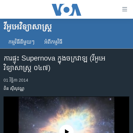
ភ្ជាប់​
ទៅ​
គេហទំព័រ​
វីអូអេ​វិទ្យាសាស្ត្រ​
កម្ពុជា
ទាក់ទង
រំលង​
កម្មវិធី​នីមួយៗ
អំពី​កម្មវិធី​
អន្តរជាតិ
និង​
អាមេរិក
ចូល​
ការ​ផ្ទុះ Supernova ក្នុង​ចក្រវាឡ (វីអូអេ​
ទៅ​​
ចិន
វិទ្យាសាស្ត្រ ០៤៧)
ទំព័រ​
ហេឡូវីអូអេ
ព័ត៌មាន​​
01 វិច្ឆិកា 2014
តែ​
កម្ពុជាច្នៃប្រតិដ្ឋ
ពិន ស៊ីសុវណ្ណ
ម្តង
ព្រឹត្តិការណ៍ព័ត៌មាន
រំលង​
និង​
ទូរទស្សន៍ / វីដេអូ​
ចូល​
វិទ្យុ / ផតខាសថ៍
ទៅ​
ទំព័រ​
កម្មវិធីទាំងអស់
No media source currently available