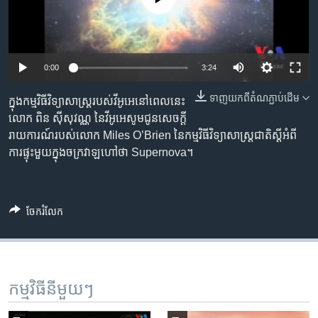
រចនា
សម្ព័ន្ធ​
Khmer English
រំលង​
និង​
បណ្តាញ​សង្គម
0:00
3:24
ចូល​
ទៅ​
ទាញ​យក​ពី​តំណភ្ជាប់​ដើម
ក្នុង​កម្មវិធី​វិទ្យាសាស្ត្រ​របស់​វីអូអេ​​នៅ​ពេល​នេះ
កាន់​
លោក ពិន ស៊ីសុវណ្ណ ​នៃ​វីអូអេ​សូម​ជូន​សេចក្តី​
ទំព័រ​
ភាសា
រាយការណ៍​របស់​លោក​ Miles O’Brien នៃ​កម្មវិធី​វិទ្យាសាស្រ្ត​ជាតិ​ស្តី​អំពី​
ស្វែង​
ការ​ផ្ទុះ​មួយ​ក្នុង​ចក្រវាឡ​ហៅ​ថា Supernova។
រក
ចែករំលែក
កម្មវិធី​នីមួយៗ