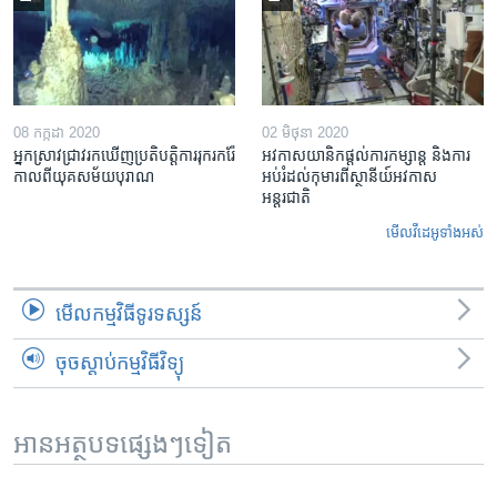
08 កក្កដា 2020
02 មិថុនា 2020
អ្នកស្រាវជ្រាវ​រកឃើញ​ប្រតិបត្តិការ​រុករករ៉ែ​
អវកាសយានិក​ផ្ដល់​ការ​កម្សាន្ត និង​ការ​
កាលពី​យុគសម័យ​បុរាណ
អប់រំ​ដល់​កុមារ​ពី​ស្ថានីយ៍​អវកាស​
អន្តរជាតិ
មើល​វីដេអូ​ទាំង​អស់
មើល​កម្មវិធី​ទូរទស្សន៍
ចុចស្តាប់កម្មវិធីវិទ្យុ
អានអត្ថបទផ្សេងៗទៀត