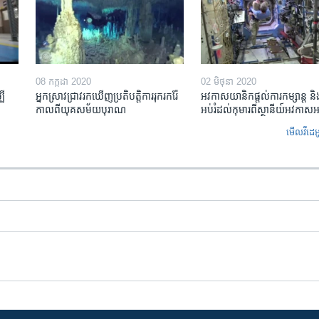
08 កក្កដា 2020
02 មិថុនា 2020
បី
អ្នកស្រាវជ្រាវ​រកឃើញ​ប្រតិបត្តិការ​រុករករ៉ែ​
អវកាសយានិក​ផ្ដល់​ការ​កម្សាន្ត និង
កាលពី​យុគសម័យ​បុរាណ
អប់រំ​ដល់​កុមារ​ពី​ស្ថានីយ៍​អវកាស​អ
មើល​វីដេអ