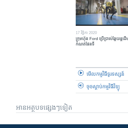
17 វិច្ឆិកា 2020
ក្រុមហ៊ុន Ford ប្រើប្រាស់ឆ្កែយន្តដើម្
កំណត់ផែនទី
មើល​កម្មវិធី​ទូរទស្សន៍
ចុចស្តាប់កម្មវិធីវិទ្យុ
អានអត្ថបទផ្សេងៗទៀត