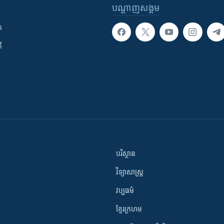
បណ្តាញ​សង្គម
ក
ី
បរិស្ថាន
វិទ្យាសាស្រ្ត
វប្បធម៌
ខ្មែរក្រហម