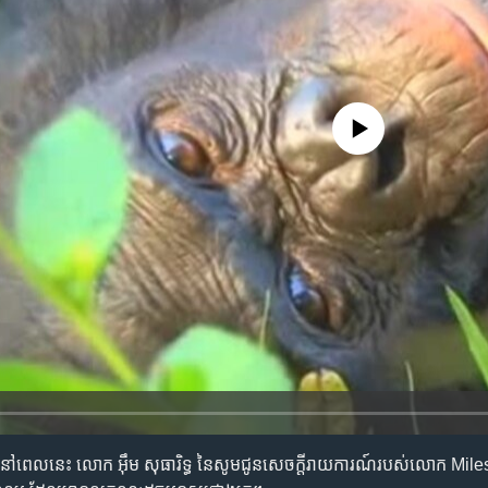
No media source currently availa
​វីអូអេ​​នៅ​ពេល​នេះ លោក​ អ៊ឹម សុធារិទ្ធ នៃ​សូម​ជូន​សេចក្តី​រាយការណ៍​របស់​លោក​ Mile