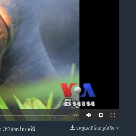
ble
3:29
ទាញ​យក​ពី​តំណភ្ជាប់​ដើម
s O’Brien នៃ​កម្មវិធី​
EMBED