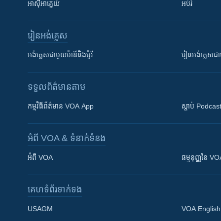
អាស៊ីអាគ្នេយ៍
អប់រំ
រៀន​​អង់គ្លេស
អង់គ្លេស​ជាមួយ​ម៉ានី​និង​ម៉ូរី
រៀន​​​​​​អង់គ្លេ
ទទួល​ព័ត៌មាន​តាម
កម្មវិធី​ព័ត៌មាន VOA App
ស្តាប់ Podcas
អំពី​ VOA & ទំនាក់ទំនង
អំពី​ VOA
ធម្មនុញ្ញ​នៃ V
គេហទំព័រ​​ទាក់ទង
USAGM
VOA English