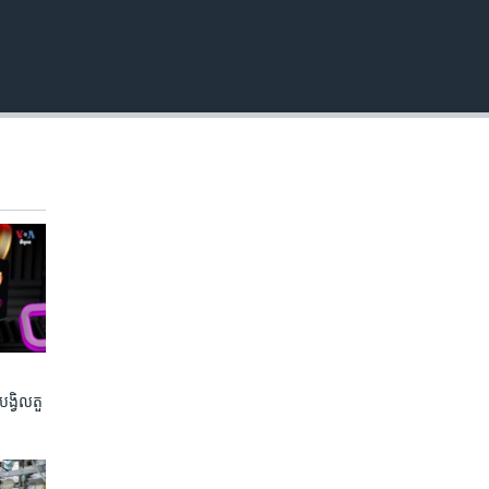
​បង្វិល​តួ