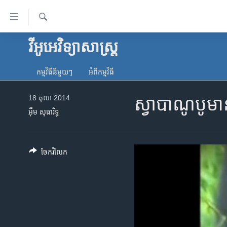
ភ្ជាប់​
ទៅ​
គេហទំព័រ​
ស្វែង​
វីអូអេ​វិទ្យាសាស្ត្រ​
កម្ពុជា
រក
ទាក់ទង
អន្តរជាតិ
រំលង​
កម្មវិធី​នីមួយៗ
អំពី​កម្មវិធី​
និង​
អាមេរិក
ចូល​
18 តុលា 2014
ស្វា​បាណូបូ​​ម
ចិន
ទៅ​​
អ៊ឹម សុធារិទ្ធ
ទំព័រ​
ហេឡូវីអូអេ
ព័ត៌មាន​​
កម្ពុជាច្នៃប្រតិដ្ឋ
តែ​
ចែករំលែក
ម្តង
ព្រឹត្តិការណ៍ព័ត៌មាន
រំលង​
ទូរទស្សន៍ / វីដេអូ​
និង​
ចូល​
វិទ្យុ / ផតខាសថ៍
ទៅ​
កម្មវិធីទាំងអស់
ទំព័រ​