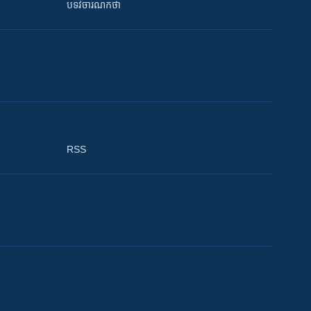
បទវិចារណកថា
RSS