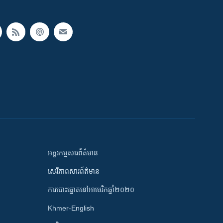
អក្ខរកម្មសារព័ត៌មាន
សេរីភាពសារព័ត៌មាន
ការបោះឆ្នោតនៅអាមេរិកឆ្នាំ២០២០
Khmer-English