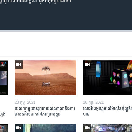
វា បាណូបូ​​ ដែល​មាន​លក្ខណៈ​ដូច​មនុស្ស​ជាង​គេ។
23 កុម្ភៈ 2021
18 កុម្ភៈ 2021
បេសកកម្ម​​​យានរុករក​របស់​ណាសា​និង​ការ​
លេង​វីដេអូ​ហ្គេម​លើ​ម៉ាស៊ីន​កុំព្យូទ័រ
ង់ ​
ចុះចត​ដ៏​លំបាក​នៅ​ភព​ព្រះអង្គារ
បាន