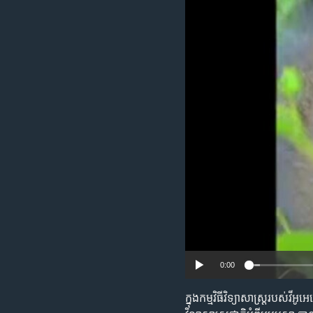
រចនា
សម្ព័ន្ធ​
រំលង​
និង​
ចូល​
ទៅ​
កាន់​
ទំព័រ​
ស្វែង​
រក
0:00
ក្នុង​កម្មវិធី​វិទ្យាសាស្ត្រ​របស់