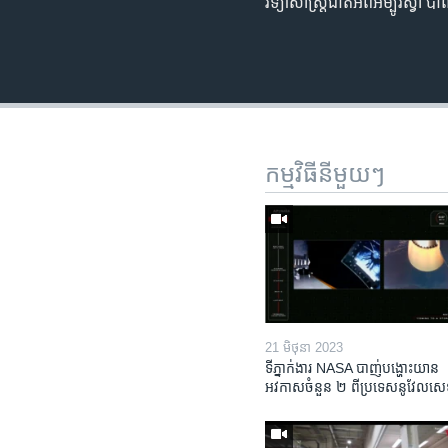
វិទ្យាសាស្រ្ត​ជាតិ​អំពី​អម្បូរ​ស្
កម្មវិធី​នីមួយៗ
21 មិថុនា 2023
ទីភ្នាក់ងារ NASA បាញ់​បង្ហោះ​យាន​
អវកាសចំនួន​ ២ ពី​ប្រទេស​នូវែលសេឡ