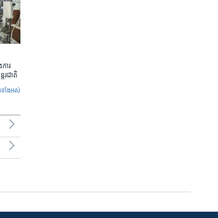
​ការ​
ន្តរជាតិ
ូ​ទាំង​អស់