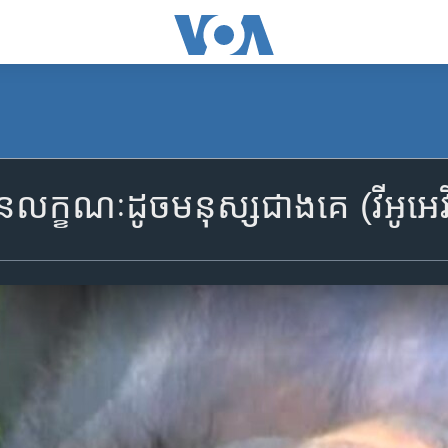
ាន​លក្ខណៈ​ដូច​មនុស្ស​ជាង​គេ (វីអូអេ​