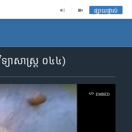
ផ្សាយផ្ទាល់
វិទ្យាសាស្ត្រ ០៤៤)
EMBED