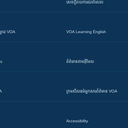
សេចក្តីរាយការណ៍ពិសេស
ស​​ជាមួយ VOA
VOA Learning English
ts
ព័ត៌មាន​តាម​អ៊ីមែល
OA
ក្រម​​​សីលធម៌​​​អ្នក​​​សារព័ត៌មាន VOA
Accessibility