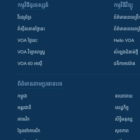
កម្មវិធី​ទូរទស្សន៍
កម្មវិធី​វិទ្យុ
វីដេអូ​ខ្មែរ
ព័ត៌មាន​ពេល​ព្រឹ
វ៉ាស៊ីនតោន​ថ្ងៃ​នេះ
ព័ត៌មាន​​ពេល​រាត្រ
VOA ថ្ងៃនេះ
Hello VOA
VOA ​វិទ្យាសាស្ត្រ
សំឡេង​ជំនាន់​ថ្មី
VOA 60 អាស៊ី
វេទិកា​អាស៊ាន
ព័ត៌មាន​តាមប្រធានបទ​
កម្ពុជា
នយោបាយ
អន្តរជាតិ
សេដ្ឋកិច្ច
អាមេរិក
សិទ្ធិមនុស្ស
ខ្មែរ​នៅអាមេរិក
សុខភាព