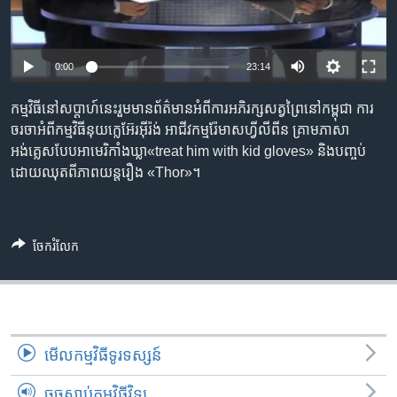
រចនា
សម្ព័ន្ធ​
Khmer English
រំលង​
និង​
0:00
23:14
បណ្តាញ​សង្គម
ចូល​
ទៅ​
កម្មវិធី​នៅ​សប្តាហ៍​នេះ​រួម​មាន​ព័ត៌មាន​អំពី​ការ​អភិរក្ស​សត្វព្រៃ​នៅ​កម្ពុជា ការ​
កាន់​
ចរចា​អំពី​កម្មវិធី​នុយក្លេអ៊ែរ​អ៊ីរ៉ង់ អាជីវកម្ម​រ៉ែ​មាស​ហ្វីលីពីន គ្រាមភាសា​
ទំព័រ​
អង់គ្លេស​បែប​អាមេរិកាំង​ឃ្លា​«treat him with kid gloves» និង​បញ្ចប់​
ភាសា
ស្វែង​
ដោយ​ឈុត​ពី​ភាពយន្ត​រឿង «Thor»។
រក
ចែករំលែក
មើល​កម្មវិធី​ទូរទស្សន៍
ចុចស្តាប់កម្មវិធីវិទ្យុ