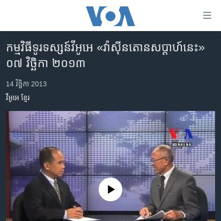
ភ្ជាប់​
ទៅ​
គេហទំព័រ​
កម្មវិធី​ទូរទស្សន៍​វីអូអេ «វ៉ាស៊ីនតោន​សប្តាហ៍​នេះ»
កម្ពុជា
ទាក់ទង
០៧ វិច្ឆិកា ២០១៣
រំលង​
អន្តរជាតិ
និង​
14 វិច្ឆិកា 2013
អាមេរិក
ចូល​
វីអូអេ​​ ខ្មែរ​
ទៅ​​
ចិន
ទំព័រ​
ហេឡូវីអូអេ
ព័ត៌មាន​​
តែ​
កម្ពុជាច្នៃប្រតិដ្ឋ
ម្តង
ព្រឹត្តិការណ៍ព័ត៌មាន
រំលង​
និង​
ទូរទស្សន៍ / វីដេអូ​
ចូល​
No media source currently available
វិទ្យុ / ផតខាសថ៍
ទៅ​
ទំព័រ​
កម្មវិធីទាំងអស់