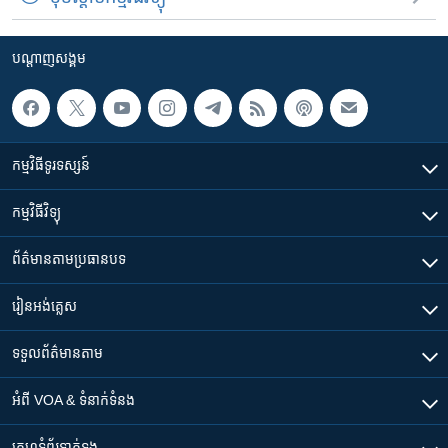
បណ្តាញ​សង្គម
កម្មវិធី​ទូរទស្សន៍
កម្មវិធី​វិទ្យុ
ព័ត៌មាន​តាមប្រធានបទ​
រៀន​​អង់គ្លេស
ទទួល​ព័ត៌មាន​តាម
អំពី​ VOA & ទំនាក់ទំនង
គេហទំព័រ​​ទាក់ទង