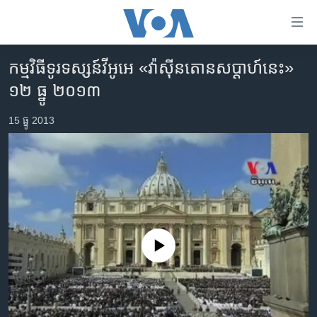
ភ្ជាប់​
ទៅ​
គេហទំព័រ​
កម្មវិធី​ទូរទស្សន៍​វីអូអេ «វ៉ាស៊ីនតោន​សប្តាហ៍​នេះ»
កម្ពុជា
ទាក់ទង
១២ ធ្នូ ២០១៣
រំលង​
អន្តរជាតិ
និង​
15 ធ្នូ 2013
អាមេរិក
ចូល​
ទៅ​​
ចិន
ទំព័រ​
ហេឡូវីអូអេ
ព័ត៌មាន​​
តែ​
កម្ពុជាច្នៃប្រតិដ្ឋ
ម្តង
ព្រឹត្តិការណ៍ព័ត៌មាន
រំលង​
No media source currently available
និង​
ទូរទស្សន៍ / វីដេអូ​
ចូល​
វិទ្យុ / ផតខាសថ៍
ទៅ​
ទំព័រ​
កម្មវិធីទាំងអស់