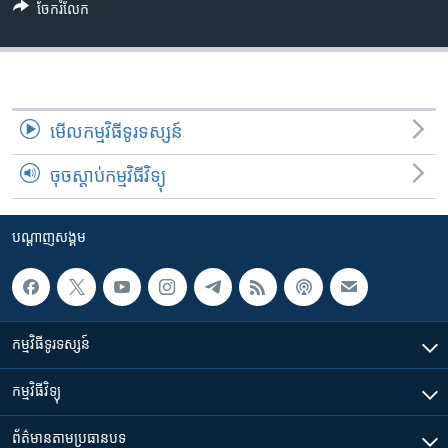
ចែករំលែក
មើល​កម្មវិធី​ទូរទស្សន៍
ចុចស្តាប់កម្មវិធីវិទ្យុ
បណ្តាញ​សង្គម
កម្មវិធី​ទូរទស្សន៍
កម្មវិធី​វិទ្យុ
ព័ត៌មាន​តាមប្រធានបទ​