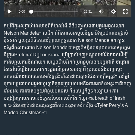
រចនា
សម្ព័ន្ធ​
Khmer English
0:00
23:31
រំលង​
និង​
កម្មវិធី​ក្នុង​សប្តាហ៍​នេះ​មាន​ព័ត៌មាន​អំពី ពិធី​បញ្ចុះ​សព​តាម​ផ្លូវ​រដ្ឋ​ជូន​លោក​
បណ្តាញ​សង្គម
ចូល​
Nelson Mandela។ មេដឹកនាំ​ពិភពលោក​មួយ​ចំនួន និង​ប្រជា​ពលរដ្ឋ​រាប់​
ទៅ​
ម៉ឺន​នាក់ ចូលរួម​ពិធី​គោរព​វិញ្ញាណក្ខន្ធ​លោក Nelson Mandela។ ក្បួន​
កាន់​
ដង្ហែ​ដឹក​សព​លោក​ Nelson Mandela​ចេញ​ពី​មន្ទីរ​ពេទ្យ​យោធា​តាម​ផ្លូវ​ក្នុង​
ទំព័រ​
ទីក្រុង​Pretoria។ រដ្ឋ​Louisiana ប្រើប្រាស់​មជ្ឈមណ្ឌល​អប់រំ​ឯកជន​ដើម្បី​
ភាសា
ស្វែង​
កាត់បន្ថយ​ការចំណាយ។ សម្តេច​ប៉ាប​រិះគន់​ប្រព័ន្ធ​មូលធន​អន្តរជាតិ ថា​ផ្តោត​
រក
តែ​ទៅ​លើ​រឿង​លុយ​កាក់។ រដ្ឋធានី​ប្រទេស​អេត្យូពី ប្រឈម​នឹង​បញ្ហា​ស្ទះ​
ចរាចរណ៍​ដោយសារ​ការអភិវឌ្ឍន៍​រហ័ស​ដោយ​គ្មាន​ផែនការ​ត្រឹមត្រូវ។ នៅ​ឆ្នាំ​
ក្រោយ​ប្រជា​ពលរដ្ឋ​អាហ្វហ្កានិស្ថាន​ត្រូវ​ប្រឈម​នឹង​ការ​ដក​ទ័ព​អន្តរជាតិ​ចេញ​
ទាំង​អស់ ការកាត់​បន្ថយ​ជំនួយ​បរទេស​ និង​សេដ្ឋកិច្ច​ទន់​ខ្សោយ។ ការ
បង្រៀន​គ្រាម​ភាសា​អង់គ្លេស​បែប​អាមេរិកាំង គឺ​ឃ្លា​ «a breath of fresh
air» និង​បញ្ចប់​ដោយ​ឈុត​ខ្លះ​ពី​ភាពយន្ត​អាមេរិក​រឿង «Tyler Perry’s A
Madea Christmas»។