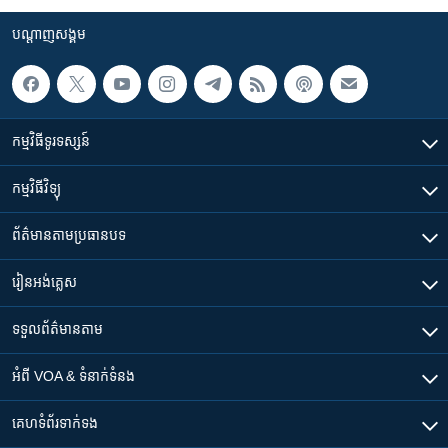
បណ្តាញ​សង្គម
កម្មវិធី​ទូរទស្សន៍
កម្មវិធី​វិទ្យុ
ព័ត៌មាន​តាមប្រធានបទ​
រៀន​​អង់គ្លេស
ទទួល​ព័ត៌មាន​តាម
អំពី​ VOA & ទំនាក់ទំនង
គេហទំព័រ​​ទាក់ទង