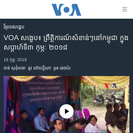
ភ្ជាប់​
ទៅ​
គេហទំព័រ​
វីអូអេសង្ខេប
កម្ពុជា
ទាក់ទង
VOA សង្ខេប៖ ព្រឹត្តិការណ៍សំខាន់ៗនៅកម្ពុជា ក្នុង
រំលង​
អន្តរជាតិ
សប្តាហ៍ទី៣ កុម្ភៈ​​ ២០១៨
និង​
អាមេរិក
ចូល​
18 កុម្ភៈ 2018
ទៅ​​
ចិន
ខាន់ សុគុំមនោ
នូវ ពៅលក្ខិណា
អូន ឆេងប៉រ
ទំព័រ​
ហេឡូវីអូអេ
ព័ត៌មាន​​
តែ​
កម្ពុជាច្នៃប្រតិដ្ឋ
ម្តង
ព្រឹត្តិការណ៍ព័ត៌មាន
រំលង​
និង​
ទូរទស្សន៍ / វីដេអូ​
No media source currently available
ចូល​
វិទ្យុ / ផតខាសថ៍
ទៅ​
ទំព័រ​
កម្មវិធីទាំងអស់