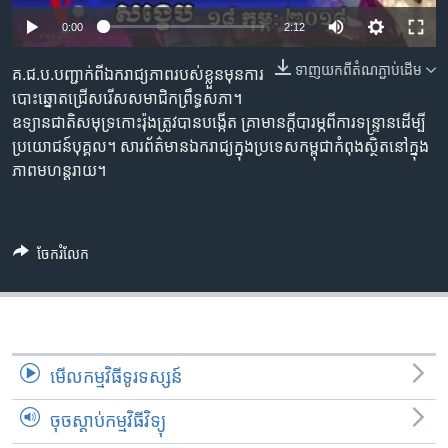
រចនា
សម្ព័ន្ធ​
0:00
2:12
Khmer English
រំលង​
ទាញ​យក​ពី​តំណភ្ជាប់​ដើម
គ.ជ.ប.​បញ្ជាក់​ពី​ឯករាជ្យភាព​របស់​ខ្លួន​​មុន​ការ​
និង​
បណ្តាញ​សង្គម
បោះឆ្នោត​ជ្រើស​រើស​សមាជិក​​ព្រឹទ្ធ​សភា​​។
ចូល​
ឧទ្យាន​ជាតិ​សមុទ្រ​កោះរ៉ុង​ត្រូវ​បាន​បង្កើត ​គ្រា​មាន​ក្តីបារម្ភ​ពី​ការ​ទន្ទ្រាន​ដើម្បី​
ទៅ​
ប្រយោជន៍​បុគ្គល។ សារព័ត៌មាន​ឯករាជ្យ​ក្នុង​ប្រទេស​កម្ពុជាកំពុង​ស្ថិត​នៅ​ក្នុង​
កាន់​
ភាព​មហន្តរាយ។
ទំព័រ​
ភាសា
ស្វែង​
រក
ចែករំលែក
មើល​កម្មវិធី​ទូរទស្សន៍
ចុចស្តាប់កម្មវិធីវិទ្យុ