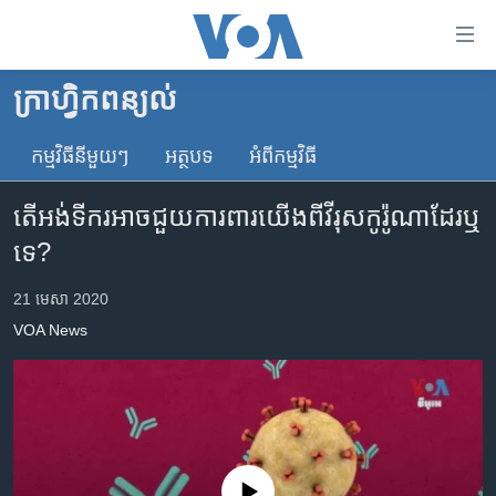
ភ្ជាប់​
ទៅ​
គេហទំព័រ​
ក្រាហ្វិកពន្យល់
កម្ពុជា
ទាក់ទង
រំលង​
កម្មវិធី​នីមួយៗ
អត្ថបទ​
អំពី​កម្មវិធី​
អន្តរជាតិ
និង​
អាមេរិក
ចូល​
តើ​អង់ទីករ​អាច​ជួយ​ការពារ​យើង​ពី​វីរុស​កូរ៉ូណា​ដែរ​ឬ​
ទៅ​​
ចិន
ទេ?
ទំព័រ​
ហេឡូវីអូអេ
ព័ត៌មាន​​
21 មេសា 2020
តែ​
កម្ពុជាច្នៃប្រតិដ្ឋ
VOA News
ម្តង
ព្រឹត្តិការណ៍ព័ត៌មាន
រំលង​
និង​
ទូរទស្សន៍ / វីដេអូ​
ចូល​
វិទ្យុ / ផតខាសថ៍
ទៅ​
ទំព័រ​
កម្មវិធីទាំងអស់
No media source currently available