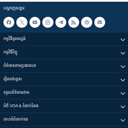
បណ្តាញ​សង្គម
កម្មវិធី​ទូរទស្សន៍
កម្មវិធី​វិទ្យុ
ព័ត៌មាន​តាមប្រធានបទ​
រៀន​​អង់គ្លេស
ទទួល​ព័ត៌មាន​តាម
អំពី​ VOA & ទំនាក់ទំនង
គេហទំព័រ​​ទាក់ទង