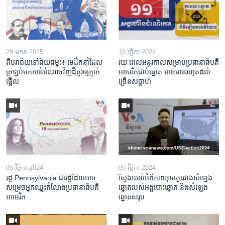
28 មករា 2025
16 វិច្ឆិកា 2024
ពី​បរាជ័យ​ទៅ​ជ័យជម្នះ៖ មេដឹកនាំ​ដែល​
រយៈពេល​អន្តរកាល​សម្រាប់​ប្រធានាធិបតី​
ត្រឡប់​មក​កាន់​អំណាច​វិញ​ដ៏​គួរឲ្យ​ភ្ញាក់
អាមេរិក​ជាប់​ឆ្នោត ​អាច​មាន​រហូត​ដល់​
ផ្អើល
ច្រើន​សប្តាហ៍
05 វិច្ឆិកា 2024
05 វិច្ឆិកា 2024
រដ្ឋ Pennsylvania ជា​រដ្ឋ​ដែល​អាច​
ស្វែងយល់​អំពី​​ភាព​ខុសគ្នា​រវាង​សំឡេង​
សម្រេច​អ្នក​ឈ្នះ​តំណែង​ប្រធានាធិបតី​
ឆ្នោត​របស់​អង្គ​បោះឆ្នោត និង​សំឡេង​
អាមេរិក
ឆ្នោត​សរុប