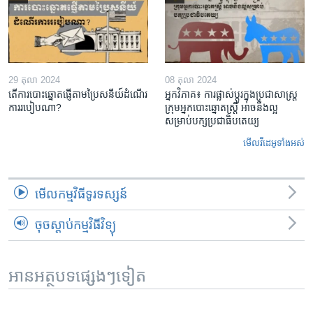
29 តុលា 2024
08 តុលា 2024
តើ​ការ​បោះឆ្នោត​ផ្ញើតាម​ប្រៃសនីយ៍​ដំណើរ​
អ្នក​វិភាគ៖​ ការ​ផ្លាស់ប្តូរ​ក្នុង​ប្រជាសាស្ត្រ​​
ការរបៀបណា?
ក្រុម​អ្នក​បោះឆ្នោត​ស្ត្រី ​អាច​​នឹង​ល្អ​
សម្រាប់​បក្ស​ប្រជាធិបតេយ្យ
មើល​វីដេអូ​ទាំង​អស់
មើល​កម្មវិធី​ទូរទស្សន៍
ចុចស្តាប់កម្មវិធីវិទ្យុ
អានអត្ថបទផ្សេងៗទៀត