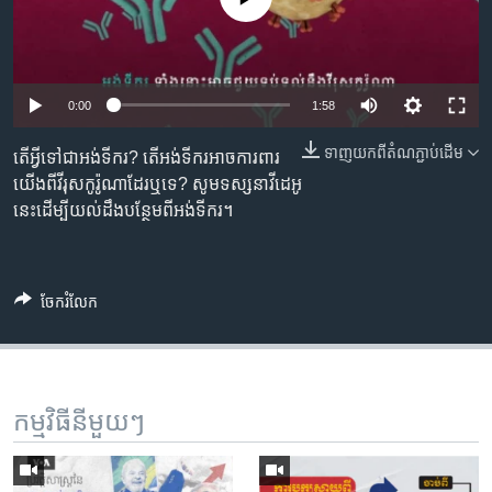
រចនា
សម្ព័ន្ធ​
Khmer English
រំលង​
និង​
បណ្តាញ​សង្គម
0:00
1:58
ចូល​
ទៅ​
ទាញ​យក​ពី​តំណភ្ជាប់​ដើម
តើអ្វី​ទៅ​ជា​អង់ទីករ? តើ​អង់ទីករ​អាច​ការពារ​
កាន់​
យើង​ពី​វីរុស​កូរ៉ូណា​ដែរ​ឬ​ទេ? សូមទស្សនាវីដេអូ
ទំព័រ​
ភាសា
នេះដើម្បីយល់ដឹងបន្ថែមពីអង់ទីករ។
ស្វែង​
រក
ចែករំលែក
កម្មវិធី​នីមួយៗ