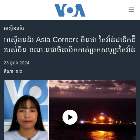
ភ្ជាប់​
ទៅ​
គេហទំព័រ​
អាស៊ីខនន័រ
កម្ពុជា
ទាក់ទង
អាស៊ីខនន័រ Asia Corner៖ ចិនថា តៃវ៉ាន់​ជា​ទឹកដី​
រំលង​
អន្តរជាតិ
របស់​ចិន ខណៈ​នាវា​ចិន​បើក​កាត់​ច្រក​សមុទ្រ​តៃវ៉ាន់
និង​
អាមេរិក
ចូល​
23 តុលា 2024
ទៅ​​
ចិន
នីណា យេង
ទំព័រ​
ហេឡូវីអូអេ
ព័ត៌មាន​​
តែ​
កម្ពុជាច្នៃប្រតិដ្ឋ
ម្តង
ព្រឹត្តិការណ៍ព័ត៌មាន
រំលង​
និង​
ទូរទស្សន៍ / វីដេអូ​
No media source currently available
ចូល​
វិទ្យុ / ផតខាសថ៍
ទៅ​
ទំព័រ​
កម្មវិធីទាំងអស់