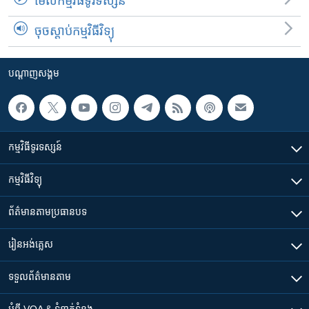
មើល​កម្មវិធី​ទូរទស្សន៍
ចុចស្តាប់កម្មវិធីវិទ្យុ
បណ្តាញ​សង្គម
កម្មវិធី​ទូរទស្សន៍
កម្មវិធី​វិទ្យុ
ព័ត៌មាន​តាមប្រធានបទ​
រៀន​​អង់គ្លេស
ទទួល​ព័ត៌មាន​តាម
អំពី​ VOA & ទំនាក់ទំនង