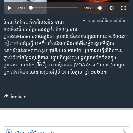
រចនា
សម្ព័ន្ធ​
0:00
5:08
Khmer English
រំលង​
ទាញ​យក​ពី​តំណភ្ជាប់​ដើម
ចិនថា តៃវ៉ាន់ជាទឹកដីរបស់ចិន ខណៈ
និង​
បណ្តាញ​សង្គម
នាវាចិនបើកកាត់ច្រកសមុទ្រតៃវ៉ាន់។ ប្រធាន
ចូល​
ភ្នាក់ងារចារកម្មកូរ៉េខាងត្បូងថា កូរ៉េខាងជើងបានបញ្ជូនទាហាន ១.៥០០នាក់
ទៅ​
ទៀតទៅកាន់រុស្ស៊ី។ មេដឹកនាំកូរ៉េខាងជើងទៅមើលមូលដ្ឋានមីស៊ីល
កាន់​
ដោយរិះគន់សមត្ថភាពនុយក្លេអ៊ែររបស់អាមេរិក។ ប្រជាជនហ្វីលីពីនបាន
ទំព័រ​
ភាសា
ផ្លាស់ទីទៅកន្លែងសុវត្ថិភាព បន្ទាប់ពីខ្យល់ព្យុះបង្កឱ្យមានទឹកជំនន់ក្នុង
ស្វែង​
ប្រទេស។ នេះជាកម្មវិធី វីអូអេ អាស៊ីខនន័រ (VOA Asia Corner) ជាមួយ
រក
អ្នកនាង នីណា យេង សម្រាប់ថ្ងៃទី ២៣ ខែតុលា ឆ្នាំ ២០២៤៕
ចែករំលែក