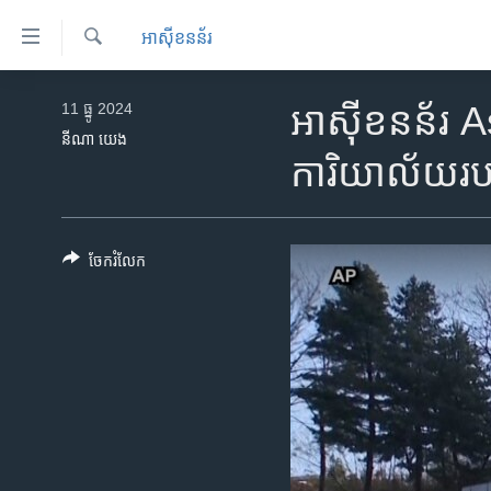
ភ្ជាប់​
អាស៊ីខនន័រ
ទៅ​
គេហទំព័រ​
ស្វែង​
កម្ពុជា
រក
11 ធ្នូ 2024
អាស៊ីខនន័រ Asi
ទាក់ទង
អន្តរជាតិ
នីណា យេង
រំលង​
ការិយាល័យ​រប
និង​
អាមេរិក
ចូល​
ចិន
ទៅ​​
ទំព័រ​
ហេឡូវីអូអេ
ចែករំលែក
ព័ត៌មាន​​
កម្ពុជាច្នៃប្រតិដ្ឋ
តែ​
ម្តង
ព្រឹត្តិការណ៍ព័ត៌មាន
រំលង​
ទូរទស្សន៍ / វីដេអូ​
និង​
ចូល​
វិទ្យុ / ផតខាសថ៍
ទៅ​
កម្មវិធីទាំងអស់
ទំព័រ​