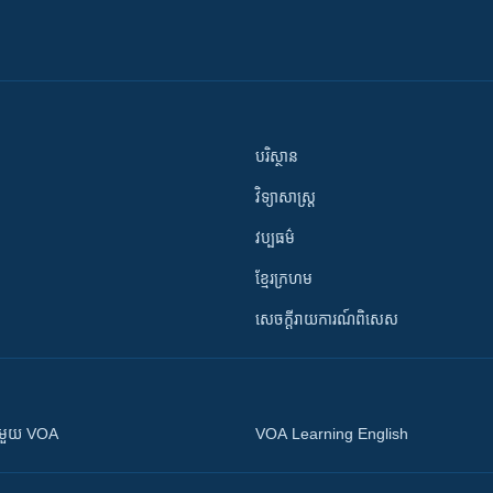
បរិស្ថាន
វិទ្យាសាស្រ្ត
វប្បធម៌
ខ្មែរក្រហម
សេចក្តីរាយការណ៍ពិសេស
ស​​ជាមួយ VOA
VOA Learning English