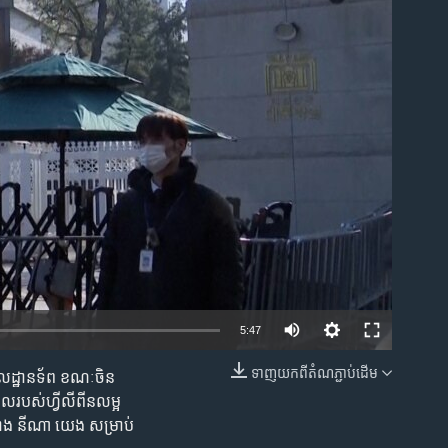
ble
5:47
ទាញ​យក​ពី​តំណភ្ជាប់​ដើម
មូលដ្ឋានទ័ព ខណៈចិន
EMBED
ីលរបស់ហ្វីលីពីនលម្អ
នាង នីណា យេង សម្រាប់