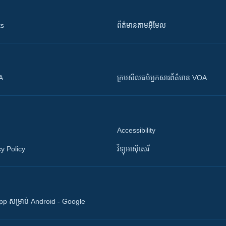
ts
ព័ត៌មាន​តាម​អ៊ីមែល
OA
ក្រម​​​សីលធម៌​​​អ្នក​​​សារព័ត៌មាន VOA
Accessibility
y Policy
វិទ្យុ​អាស៊ី​សេរី
 App សម្រាប់ Android - Google