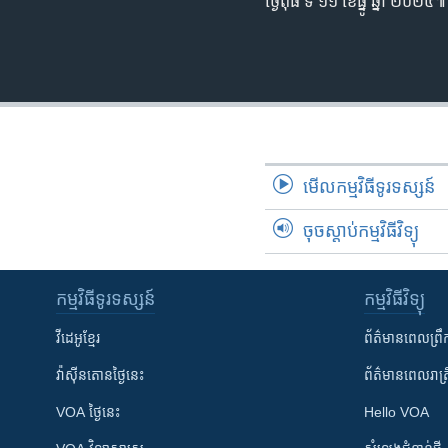
ថ្ងៃពុធ ទី ១១ ខែធ្នូ ឆ្នាំ ២០២៤៕
មើល​កម្មវិធី​ទូរទស្សន៍
ចុចស្តាប់កម្មវិធីវិទ្យុ
កម្មវិធី​ទូរទស្សន៍
កម្មវិធី​វិទ្យុ
វីដេអូ​ខ្មែរ
ព័ត៌មាន​ពេល​ព្រឹ
វ៉ាស៊ីនតោន​ថ្ងៃ​នេះ
ព័ត៌មាន​​ពេល​រាត្រ
VOA ថ្ងៃនេះ
Hello VOA