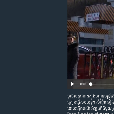
រចនា
សម្ព័ន្ធ​
រំលង​
និង​
ចូល​
ទៅ​
កាន់​
ទំព័រ​
ស្វែង​
រក
0:00
ប៉ូលិសកូរ៉េខាងត្បូងបញ្ជូនមន្
ត្រៀមធ្វើសមយុទ្ធ។ សំណុំសៀវភ
ដោយភ្លើងពណ៌ អំឡុងពិធីបុណ្យ