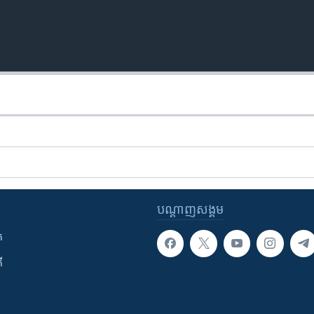
បណ្តាញ​សង្គម
ក
ី