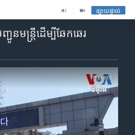
ផ្សាយផ្ទាល់
ន​មន្ត្រី​ដើម្បី​ឆែកឆេរ​
EMBED