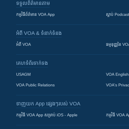
ទទួល​ព័ត៌មាន​តាម
កម្មវិធី​ព័ត៌មាន VOA App
ស្តាប់ Podcas
អំពី​ VOA & ទំនាក់ទំនង
អំពី​ VOA
ធម្មនុញ្ញ​នៃ V
គេហទំព័រ​​ទាក់ទង
USAGM
VOA English
VOA Public Relations
VOA's Privac
ទាញយក​ App ផ្សេងៗ​របស់​ VOA
Khmer English
កម្មវិធី​ VOA App សម្រាប់ iOS - Apple
កម្មវិធី​ VOA
បណ្តាញ​សង្គម