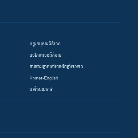
អក្ខរកម្មសារព័ត៌មាន
សេរីភាពសារព័ត៌មាន
ការបោះឆ្នោតនៅអាមេរិកឆ្នាំ២០២០
Khmer-English
បទវិចារណកថា