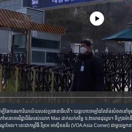
No media source currently availa
ត្រីដើម្បីឆែកឆេរការិយាល័យរបស់ប្រធានាធិបតី។ យន្តហោះចម្បាំងតៃវ៉ាន់សំចតនៅ
ៅមនោគមវិជ្ជាដ៏ធំរបស់លោក Mao ដាក់លក់តម្លៃ ១,២លានដុល្លារ។ ទីក្រុងម៉ាន
ណូអែល។ នេះជាកម្មវិធី វីអូអេ អាស៊ីខនន័រ (VOA Asia Corner) ជាមួយអ្នក