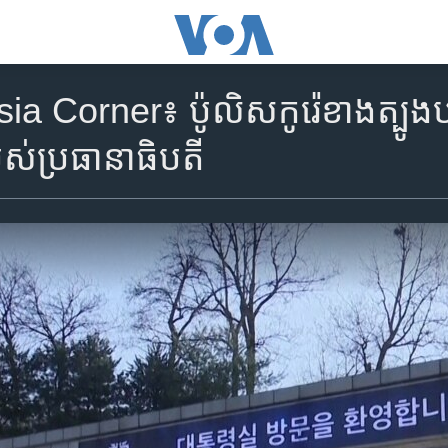
a Corner៖ ប៉ូលិស​កូរ៉េខាងត្បូង​បញ្ជូ
ស់​ប្រធានាធិបតី