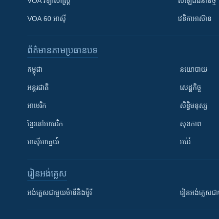
VOA ​វិទ្យាសាស្ត្រ
សំឡេង​ជំនាន់​ថ្មី
VOA 60 អាស៊ី
វេទិកា​អាស៊ាន
ព័ត៌មាន​តាមប្រធានបទ​
កម្ពុជា
នយោបាយ
អន្តរជាតិ
សេដ្ឋកិច្ច
អាមេរិក
សិទ្ធិមនុស្ស
ខ្មែរ​នៅអាមេរិក
សុខភាព
អាស៊ីអាគ្នេយ៍
អប់រំ
រៀន​​អង់គ្លេស
អង់គ្លេស​ជាមួយ​ម៉ានី​និង​ម៉ូរី
រៀន​​​​​​អង់គ្លេ