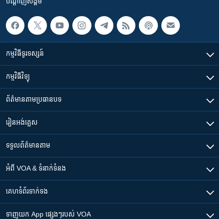
បណ្តាញ​សង្គម
កម្មវិធី​ទូរទស្សន៍
កម្មវិធី​វិទ្យុ
ព័ត៌មាន​តាមប្រធានបទ​
រៀន​​អង់គ្លេស
ទទួល​ព័ត៌មាន​តាម
អំពី​ VOA & ទំនាក់ទំនង
គេហទំព័រ​​ទាក់ទង
ទាញយក​ App ផ្សេងៗ​របស់​ VOA