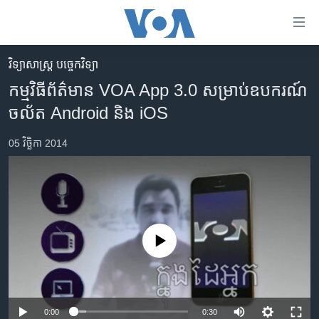
ភ្ជាប់​
ទៅ​
គេហទំព័រ​
វិទ្យាសាស្ត្រ បច្ចេកវិទ្យា
កម្ពុជា
ទាក់ទង
កម្មវិធី​ព័ត៌មាន VOA App 3.0 សម្រាប់​ឧបករណ៍​
រំលង​
អន្តរជាតិ
ចល័ត Android និង iOS
និង​
អាមេរិក
ចូល​
05 វិច្ឆិកា 2014
ទៅ​​
ចិន
ទំព័រ​
ហេឡូវីអូអេ
ព័ត៌មាន​​
តែ​
កម្ពុជាច្នៃប្រតិដ្ឋ
ម្តង
ព្រឹត្តិការណ៍ព័ត៌មាន
រំលង​
No media source currently available
និង​
ទូរទស្សន៍ / វីដេអូ​
ចូល​
វិទ្យុ / ផតខាសថ៍
ទៅ​
ទំព័រ​
កម្មវិធីទាំងអស់
0:00
0:30