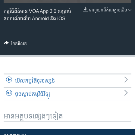
រចនា
សម្ព័ន្ធ​
ទាញ​យក​ពី​តំណភ្ជាប់​ដើម
Khmer English
កម្មវិធី​ព័ត៌មាន VOA App 3.0 សម្រាប់​
រំលង​
ឧបករណ៍​ចល័ត Android និង iOS
និង​
បណ្តាញ​សង្គម
ចូល​
ទៅ​
ចែករំលែក
កាន់​
ទំព័រ​
ភាសា
ស្វែង​
រក
មើល​កម្មវិធី​ទូរទស្សន៍
ចុចស្តាប់កម្មវិធីវិទ្យុ
អានអត្ថបទផ្សេងៗទៀត