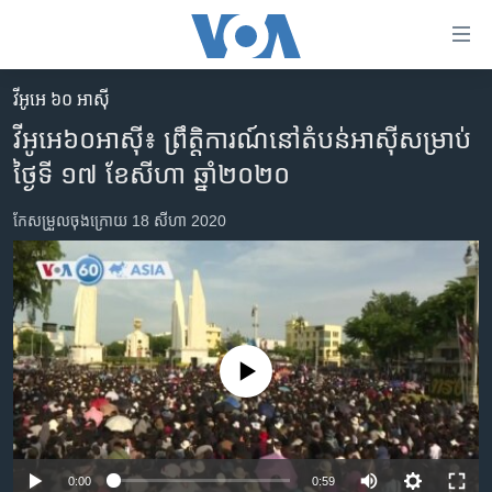
ភ្ជាប់​
ទៅ​
គេហទំព័រ​
វីអូអេ ៦០ អាស៊ី
កម្ពុជា
ទាក់ទង
វីអូអេ៦០អាស៊ី៖ ព្រឹត្តិការណ៍​នៅ​តំបន់​អាស៊ី​សម្រាប់​
រំលង​
អន្តរជាតិ
ថ្ងៃទី ១៧ ខែសីហា ឆ្នាំ២០២០
និង​
អាមេរិក
ចូល​
កែសម្រួល​ចុង​ក្រោយ 18 សីហា 2020
ទៅ​​
ចិន
ទំព័រ​
ហេឡូវីអូអេ
ព័ត៌មាន​​
តែ​
កម្ពុជាច្នៃប្រតិដ្ឋ
ម្តង
ព្រឹត្តិការណ៍ព័ត៌មាន
រំលង​
No media source currently available
និង​
ទូរទស្សន៍ / វីដេអូ​
ចូល​
វិទ្យុ / ផតខាសថ៍
ទៅ​
ទំព័រ​
កម្មវិធីទាំងអស់
0:00
0:59