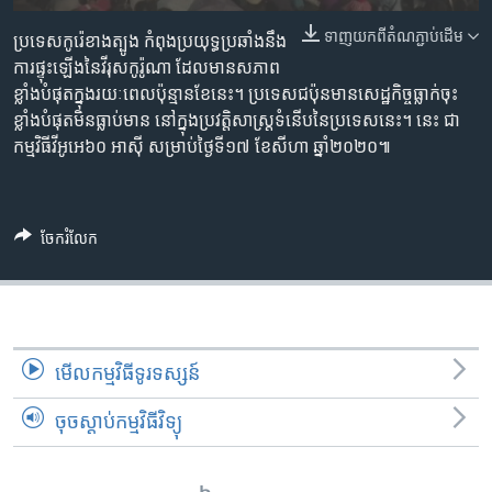
រចនា
សម្ព័ន្ធ​
ទាញ​យក​ពី​តំណភ្ជាប់​ដើម
Khmer English
ប្រទេស​កូរ៉េខាងត្បូង កំពុង​ប្រយុទ្ធ​ប្រឆាំង​នឹង​
រំលង​
ការផ្ទុះឡើង​នៃ​វីរុសកូរ៉ូណា ដែល​មាន​សភាព​
និង​
ខ្លាំង​បំផុត​ក្នុង​រយៈពេល​ប៉ុន្មាន​ខែ​នេះ។ ប្រទេស​ជប៉ុន​មាន​សេដ្ឋកិច្ច​ធ្លាក់​ចុះ​
បណ្តាញ​សង្គម
ចូល​
ខ្លាំង​បំផុត​មិន​ធ្លាប់​មាន នៅក្នុង​ប្រវត្តិសាស្រ្ត​ទំនើប​នៃ​ប្រទេស​នេះ។ នេះ ជា​
ទៅ​
កម្មវិធី​វីអូអេ​៦០​ អាស៊ី​ សម្រាប់​ថ្ងៃទី១៧ ខែសីហា ឆ្នាំ២០២០៕
កាន់​
ទំព័រ​
ភាសា
ស្វែង​
ចែករំលែក
រក
មើល​កម្មវិធី​ទូរទស្សន៍
ចុចស្តាប់កម្មវិធីវិទ្យុ