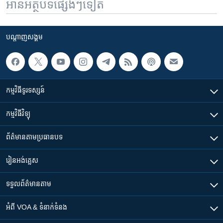
អានអត្ថបទផ្សេងៗទៀត
បណ្តាញ​សង្គម
កម្មវិធី​ទូរទស្សន៍
កម្មវិធី​វិទ្យុ
ព័ត៌មាន​តាមប្រធានបទ​
រៀន​​អង់គ្លេស
ទទួល​ព័ត៌មាន​តាម
អំពី​ VOA & ទំនាក់ទំនង