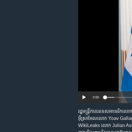
រចនា
សម្ព័ន្ធ​
រំលង​
និង​
ចូល​
ទៅ​
កាន់​
ទំព័រ​
ស្វែង​
រក
0:00
រដ្ឋមន្ត្រីការបរទេសអាមេរិកលោក 
អ៊ីស្រាអែលលោក Yoav Gallant អ
WikiLeaks លោក Julian Assa