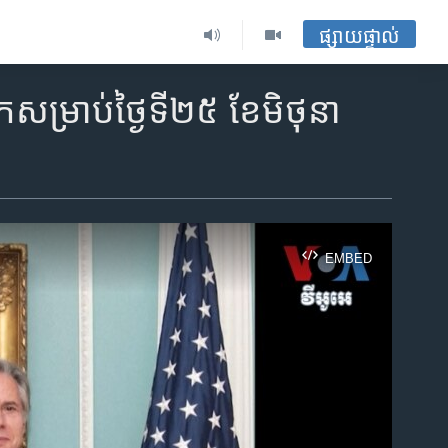
ផ្សាយផ្ទាល់
ិកសម្រាប់ថ្ងៃទី២៥ ខែមិថុនា
EMBED