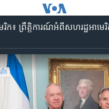
េរិក៖ ព្រឹត្តិការណ៍អំពីសហរដ្ឋអាមេរ