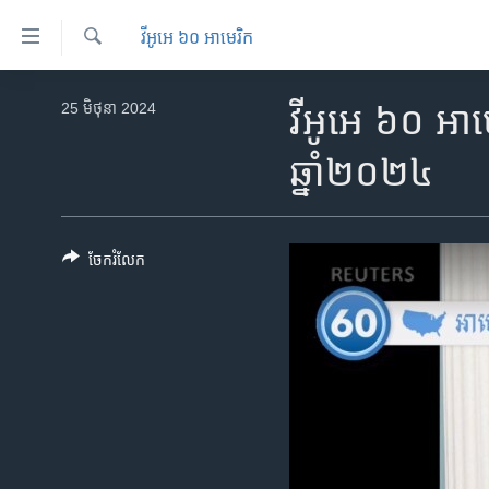
ភ្ជាប់​
វីអូអេ ៦០ អាមេរិក
ទៅ​
គេហទំព័រ​
ស្វែង​
កម្ពុជា
រក
25 មិថុនា 2024
វីអូអេ ៦០ អាម
ទាក់ទង
អន្តរជាតិ
រំលង​
ឆ្នាំ២០២៤
និង​
អាមេរិក
ចូល​
ចិន
ទៅ​​
ទំព័រ​
ហេឡូវីអូអេ
ចែករំលែក
ព័ត៌មាន​​
កម្ពុជាច្នៃប្រតិដ្ឋ
តែ​
ម្តង
ព្រឹត្តិការណ៍ព័ត៌មាន
រំលង​
ទូរទស្សន៍ / វីដេអូ​
និង​
ចូល​
វិទ្យុ / ផតខាសថ៍
ទៅ​
កម្មវិធីទាំងអស់
ទំព័រ​