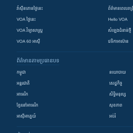
វ៉ាស៊ីនតោន​ថ្ងៃ​នេះ
ព័ត៌មាន​​ពេល​រាត្រ
VOA ថ្ងៃនេះ
Hello VOA
VOA ​វិទ្យាសាស្ត្រ
សំឡេង​ជំនាន់​ថ្មី
VOA 60 អាស៊ី
វេទិកា​អាស៊ាន
ព័ត៌មាន​តាមប្រធានបទ​
កម្ពុជា
នយោបាយ
អន្តរជាតិ
សេដ្ឋកិច្ច
អាមេរិក
សិទ្ធិមនុស្ស
ខ្មែរ​នៅអាមេរិក
សុខភាព
អាស៊ីអាគ្នេយ៍
អប់រំ