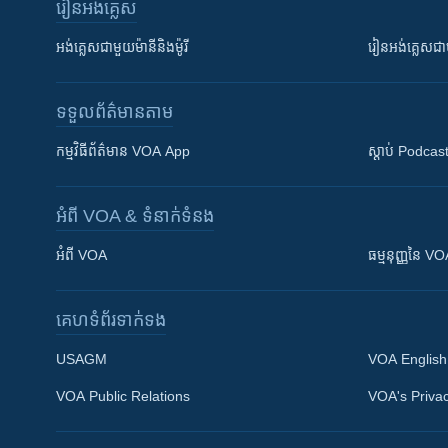
រៀន​​អង់គ្លេស
អង់គ្លេស​ជាមួយ​ម៉ានី​និង​ម៉ូរី
រៀន​​​​​​អង់គ្លេ
ទទួល​ព័ត៌មាន​តាម
កម្មវិធី​ព័ត៌មាន VOA App
ស្តាប់ Podcas
អំពី​ VOA & ទំនាក់ទំនង
អំពី​ VOA
ធម្មនុញ្ញ​នៃ V
គេហទំព័រ​​ទាក់ទង
USAGM
VOA English
VOA Public Relations
VOA's Privac