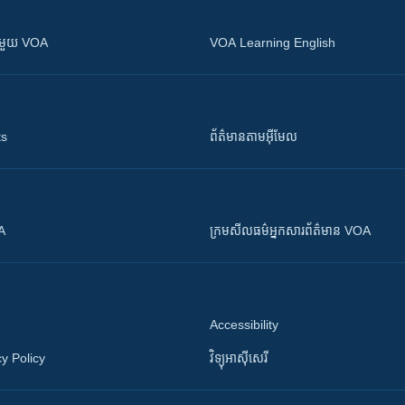
ស​​ជាមួយ VOA
VOA Learning English
ts
ព័ត៌មាន​តាម​អ៊ីមែល
OA
ក្រម​​​សីលធម៌​​​អ្នក​​​សារព័ត៌មាន VOA
Accessibility
y Policy
វិទ្យុ​អាស៊ី​សេរី