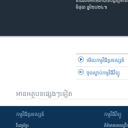
ខាងលិចអាមេរិកបានបង្កឱ្យមានកា
មិថុនា ឆ្នាំ២០២៤៕
មើល​កម្មវិធី​ទូរទស្សន៍
ចុចស្តាប់កម្មវិធីវិទ្យុ
អានអត្ថបទផ្សេងៗទៀត
កម្មវិធី​ទូរទស្សន៍
កម្មវិធី​វិទ្យុ
វីដេអូ​ខ្មែរ
ព័ត៌មាន​ពេល​ព្រឹ