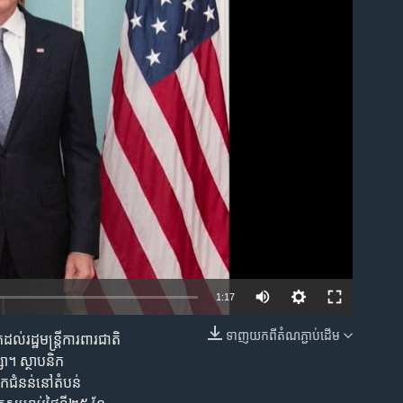
ble
1:17
ទាញ​យក​ពី​តំណភ្ជាប់​ដើម
ល់រដ្ឋមន្ត្រីការពារជាតិ
EMBED
ា។ ស្ថាបនិក
កជំនន់នៅតំបន់