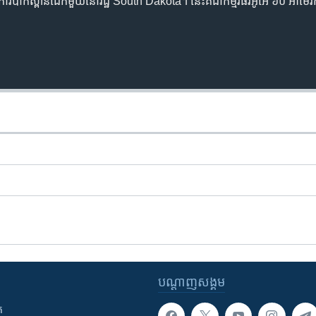
របាក់ស្ពានដែកមួយនៅរដ្ឋ South Dakota។ នេះគឺជាកម្មវិធីវីអូអេ ៦០ អាមេរិ
បណ្តាញ​សង្គម
ក