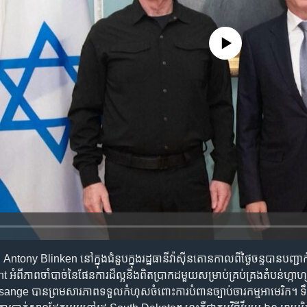
No media source currently availa
Antony Blinken នៅក្នុងជំនួបក្នុងរដ្ឋធានីវ៉ាស៊ីនតោនកាលពីថ្ងៃចន្ទបានបញ្ជាក់ដ
ំពីភាពចាំបាច់នៃផែនការដ៏ល្អនិងពិតប្រាកដមួយសម្រាប់គ្រប់គ្រងតំបន់ហ្កាហ្ស
nge បានព្រមសារភាពទទួលកំហុសចំពោះការបំពានច្បាប់ចារកម្មអាមេរិក។ ទឹ