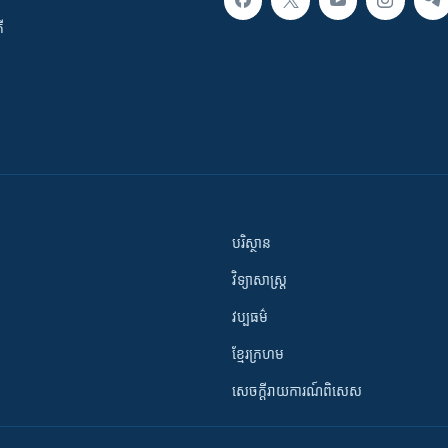
ី
បរិស្ថាន
វិទ្យាសាស្រ្ត
វប្បធម៌
ខ្មែរក្រហម
សេចក្តីរាយការណ៍ពិសេស