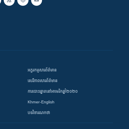
អក្ខរកម្មសារព័ត៌មាន
សេរីភាពសារព័ត៌មាន
ការបោះឆ្នោតនៅអាមេរិកឆ្នាំ២០២០
Khmer-English
បទវិចារណកថា