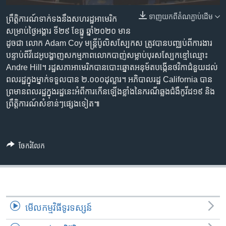
រចនា
សម្ព័ន្ធ​
ទាញ​យក​ពី​តំណភ្ជាប់​ដើម
Khmer English
ព្រឹត្តិការណ៍​ទាក់ទងនឹង​សហរដ្ឋ​អាមេរិក
រំលង​
សម្រាប់​ថ្ងៃអង្គារ ទី​២៩ ខែធ្នូ ឆ្នាំ២០២០ មាន​
និង​
ដូចជា លោក Adam Coy មន្ត្រី​ប៉ូលិស​ស្បែកស​ ត្រូវបាន​បញ្ឈប់​ពីការងារ​
បណ្តាញ​សង្គម
ចូល​
បន្ទាប់​ពី​វីដេអូ​បង្ហាញ​សកម្មភាព​លោក​បាញ់​សម្លាប់​បុរស​ស្បែក​ខ្មៅ​ឈ្មោះ
ទៅ​
Andre Hill។ រដ្ឋសភា​អាមេរិក​បាន​បោះឆ្នោត​អនុម័ត​បង្កើន​ថវិកា​ជំនួយ​ដល់​
កាន់​
ពលរដ្ឋ​ក្នុង​ម្នាក់​ទទួលបាន ២.០០០​ដុល្លារ។ អភិបាល​រដ្ឋ​ California បាន​
ទំព័រ​
ព្រមាន​ពលរដ្ឋ​ក្នុង​រដ្ឋ​នេះ​អំពី​ការ​កើនឡើង​ខ្លាំង​នៃ​ករណី​ឆ្លង​ជំងឺ​កូវីដ១៩ និង​
ភាសា
ស្វែង​
ព្រឹត្តិការណ៍​សំខាន់ៗ​ផ្សេង​ទៀត៕
រក
ចែករំលែក
មើល​កម្មវិធី​ទូរទស្សន៍