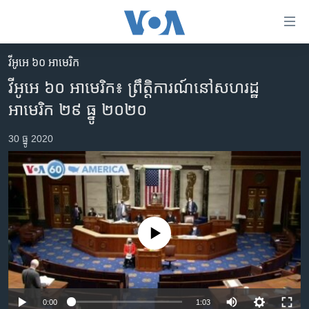
ភ្ជាប់​
ទៅ​
គេហទំព័រ​
វីអូអេ ៦០ អាមេរិក
កម្ពុជា
ទាក់ទង
វីអូអេ ៦០ អាមេរិក៖ ព្រឹត្តិការណ៍​នៅ​សហរដ្ឋ​
រំលង​
អន្តរជាតិ
អាមេរិក ២៩ ធ្នូ ២០២០
និង​
អាមេរិក
ចូល​
30 ធ្នូ 2020
ទៅ​​
ចិន
ទំព័រ​
ហេឡូវីអូអេ
ព័ត៌មាន​​
តែ​
កម្ពុជាច្នៃប្រតិដ្ឋ
ម្តង
ព្រឹត្តិការណ៍ព័ត៌មាន
រំលង​
No media source currently available
និង​
ទូរទស្សន៍ / វីដេអូ​
ចូល​
វិទ្យុ / ផតខាសថ៍
ទៅ​
ទំព័រ​
កម្មវិធីទាំងអស់
0:00
1:03