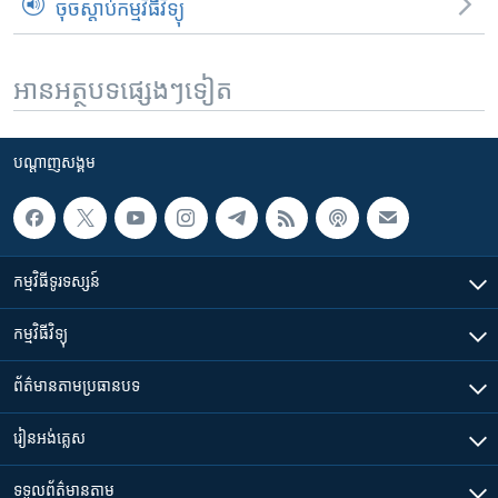
ចុចស្តាប់កម្មវិធីវិទ្យុ
អានអត្ថបទផ្សេងៗទៀត
បណ្តាញ​សង្គម
កម្មវិធី​ទូរទស្សន៍
កម្មវិធី​វិទ្យុ
ព័ត៌មាន​តាមប្រធានបទ​
រៀន​​អង់គ្លេស
ទទួល​ព័ត៌មាន​តាម