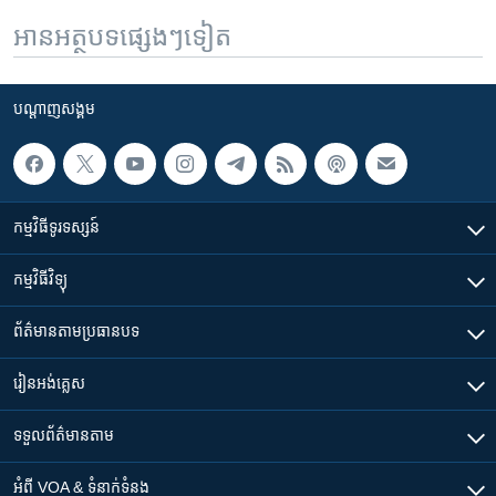
អានអត្ថបទផ្សេងៗទៀត
បណ្តាញ​សង្គម
កម្មវិធី​ទូរទស្សន៍
កម្មវិធី​វិទ្យុ
ព័ត៌មាន​តាមប្រធានបទ​
រៀន​​អង់គ្លេស
ទទួល​ព័ត៌មាន​តាម
អំពី​ VOA & ទំនាក់ទំនង