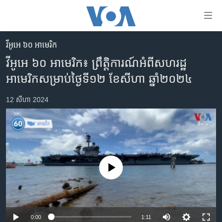
ភ្ជាប់​
ទៅ​
គេហទំព័រ​
វីអូអេ ៦០ អាមេរិក
កម្ពុជា
ទាក់ទង
វីអូអេ ៦០ អាមេរិក៖ ព្រឹត្តិការណ៍​អំពី​សហរដ្ឋ​
រំលង​
អន្តរជាតិ
អាមេរិក​សម្រាប់​ថ្ងៃទី១២ ខែ​សីហា ឆ្នាំ២០២៤
និង​
អាមេរិក
ចូល​
12 សីហា 2024
ទៅ​​
ចិន
ទំព័រ​
ហេឡូវីអូអេ
ព័ត៌មាន​​
តែ​
កម្ពុជាច្នៃប្រតិដ្ឋ
ម្តង
ព្រឹត្តិការណ៍ព័ត៌មាន
រំលង​
No media source currently available
និង​
ទូរទស្សន៍ / វីដេអូ​
ចូល​
វិទ្យុ / ផតខាសថ៍
ទៅ​
ទំព័រ​
កម្មវិធីទាំងអស់
0:00
1:11