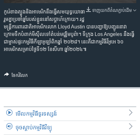
រចនា
សម្ព័ន្ធ​
ទាញ​យក​ពី​តំណភ្ជាប់​ដើម
Khmer English
កូរ៉េខាងត្បូង​និង​អាមេរិក​នឹង​ធ្វើ​សមយុទ្ធ​យោធា​
រំលង​
រួម​គ្នា​ប្រចាំ​ឆ្នាំ​របស់​ខ្លួន​នៅ​សប្ដាហ៍​ក្រោយ។ រដ្ឋ
និង​
មន្ត្រី​ការពារ​ជាតិ​អាមេរិក​លោក Lloyd Austin បាន​បញ្ជា​ឱ្យ​បញ្ជូន​នាវា​
បណ្តាញ​សង្គម
ចូល​
ក្រោម​ទឹក​បំពាក់​មីស៊ីល​ទៅ​តំបន់​មជ្ឈិមបូព៌ា។ ទីក្រុង Los Angeles នឹង​ធ្វើ​
ទៅ​
ជា​ម្ចាស់ផ្ទះ​កម្មវិធី​កីឡា​អូឡាំពិក​ឆ្នាំ ២០២៨។ នេះ​គឺ​ជា​កម្មវិធី​វីអូអេ ៦០
កាន់​
អាមេរិក​សម្រាប់​ថ្ងៃទី១២ ខែ​សីហា ឆ្នាំ២០២៤៕
ទំព័រ​
ភាសា
ស្វែង​
រក
ចែករំលែក
មើល​កម្មវិធី​ទូរទស្សន៍
ចុចស្តាប់កម្មវិធីវិទ្យុ