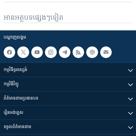
អានអត្ថបទផ្សេងៗទៀត
បណ្តាញ​សង្គម
កម្មវិធី​ទូរទស្សន៍
កម្មវិធី​វិទ្យុ
ព័ត៌មាន​តាមប្រធានបទ​
រៀន​​អង់គ្លេស
ទទួល​ព័ត៌មាន​តាម