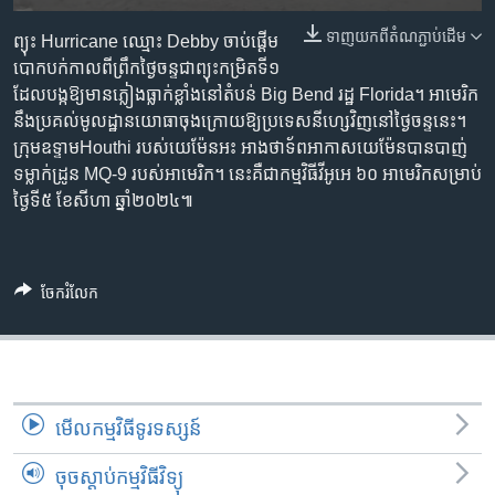
រចនា
សម្ព័ន្ធ​
ទាញ​យក​ពី​តំណភ្ជាប់​ដើម
Khmer English
ព្យុះ​ Hurricane ឈ្មោះ Debby ចាប់ផ្ដើម​
រំលង​
បោក​បក់​កាល​ពី​ព្រឹក​ថ្ងៃ​ចន្ទ​ជា​ព្យុះ​កម្រិត​ទី១
និង​
ដែល​បង្ក​ឱ្យ​មាន​ភ្លៀង​ធ្លាក់​ខ្លាំង​នៅ​តំបន់ Big Bend រដ្ឋ Florida។ អាមេរិក​
បណ្តាញ​សង្គម
ចូល​
នឹង​ប្រគល់​មូលដ្ឋាន​យោធា​ចុងក្រោយ​ឱ្យ​ប្រទេស​នីហ្សេ​វិញ​នៅ​ថ្ងៃ​ចន្ទ​នេះ។
ទៅ​
ក្រុម​ឧទ្ទាមHouthi របស់​យេម៉ែន​អះ អាង​ថា​ទ័ព​អាកាស​យេម៉ែន​បាន​បាញ់​
កាន់​
ទម្លាក់​ដ្រូន MQ-9 របស់​អាមេរិក។ នេះ​គឺ​ជា​កម្មវិធី​វីអូអេ ៦០ អាមេរិក​សម្រាប់​
ទំព័រ​
ថ្ងៃទី៥ ខែ​សីហា ឆ្នាំ២០២៤៕
ភាសា
ស្វែង​
រក
ចែករំលែក
មើល​កម្មវិធី​ទូរទស្សន៍
ចុចស្តាប់កម្មវិធីវិទ្យុ