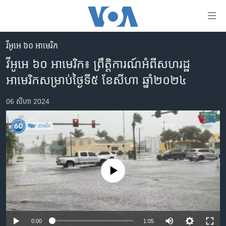
ភ្ជាប់​
ទៅ​
គេហទំព័រ​
វីអូអេ ៦០ អាមេរិក
កម្ពុជា
ទាក់ទង
វីអូអេ ៦០ អាមេរិក៖ ព្រឹត្តិការណ៍​អំពី​សហរដ្ឋ​
រំលង​
អន្តរជាតិ
អាមេរិក​សម្រាប់​ថ្ងៃទី៥ ខែ​សីហា ឆ្នាំ២០២៤
និង​
អាមេរិក
ចូល​
06 សីហា 2024
ទៅ​​
ចិន
ទំព័រ​
ហេឡូវីអូអេ
ព័ត៌មាន​​
តែ​
កម្ពុជាច្នៃប្រតិដ្ឋ
ម្តង
ព្រឹត្តិការណ៍ព័ត៌មាន
រំលង​
No media source currently available
និង​
ទូរទស្សន៍ / វីដេអូ​
ចូល​
វិទ្យុ / ផតខាសថ៍
ទៅ​
ទំព័រ​
កម្មវិធីទាំងអស់
0:00
1:05