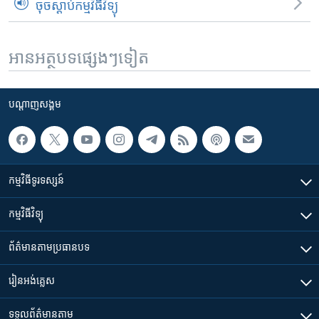
ចុចស្តាប់កម្មវិធីវិទ្យុ
អានអត្ថបទផ្សេងៗទៀត
បណ្តាញ​សង្គម
កម្មវិធី​ទូរទស្សន៍
កម្មវិធី​វិទ្យុ
ព័ត៌មាន​តាមប្រធានបទ​
រៀន​​អង់គ្លេស
ទទួល​ព័ត៌មាន​តាម