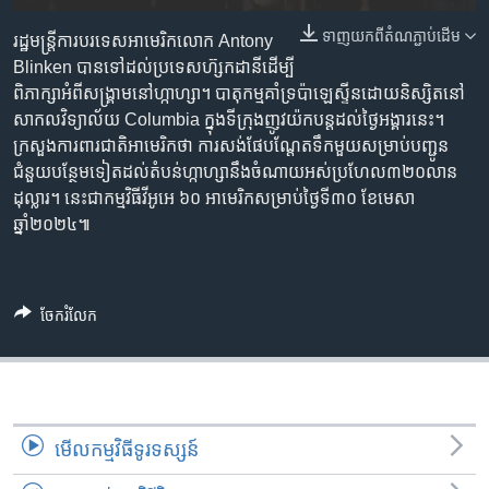
រចនា
សម្ព័ន្ធ​
ទាញ​យក​ពី​តំណភ្ជាប់​ដើម
Khmer English
រដ្ឋមន្ត្រី​ការបរទេស​អាមេរិក​លោក Antony
រំលង​
Blinken បាន​ទៅ​ដល់​ប្រទេស​ហ៊្សកដានី​ដើម្បី​
និង​
ពិភាក្សា​អំពី​សង្គ្រាម​នៅ​ហ្កាហ្សា។ បាតុកម្ម​គាំទ្រ​ប៉ាឡេស្ទីន​ដោយ​និស្សិត​នៅ​
បណ្តាញ​សង្គម
ចូល​
សាកលវិទ្យាល័យ​ Columbia ក្នុង​ទីក្រុង​ញូវយ៉ក​បន្ដដល់​ថ្ងៃ​អង្គារនេះ។
ទៅ​
ក្រសួង​ការពារ​ជាតិ​អាមេរិក​ថា ការសង់​ផែ​បណ្តែត​ទឹក​មួយ​សម្រាប់​បញ្ជូន​
កាន់​
ជំនួយ​បន្ថែម​ទៀត​ដល់​តំបន់​ហ្កាហ្សា​នឹង​ចំណាយ​អស់​ប្រហែល​៣២០លាន​
ទំព័រ​
ដុល្លារ។ នេះ​ជា​កម្មវិធី​វីអូអេ ៦០ អាមេរិក​សម្រាប់​ថ្ងៃទី៣០ ខែមេសា
ភាសា
ស្វែង​
ឆ្នាំ២០២៤៕
រក
ចែករំលែក
មើល​កម្មវិធី​ទូរទស្សន៍