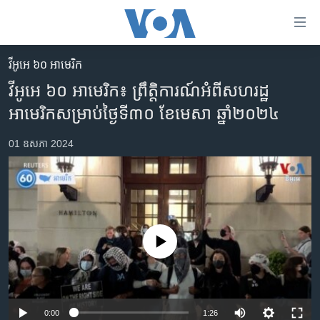
ភ្ជាប់​
ទៅ​
គេហទំព័រ​
វីអូអេ ៦០ អាមេរិក
កម្ពុជា
ទាក់ទង
វីអូអេ ៦០ អាមេរិក៖ ព្រឹត្តិការណ៍​អំពី​សហរដ្ឋ​
រំលង​
អន្តរជាតិ
អាមេរិក​សម្រាប់​ថ្ងៃទី៣០ ខែមេសា ឆ្នាំ២០២៤
និង​
អាមេរិក
ចូល​
01 ឧសភា 2024
ទៅ​​
ចិន
ទំព័រ​
ហេឡូវីអូអេ
ព័ត៌មាន​​
តែ​
កម្ពុជាច្នៃប្រតិដ្ឋ
ម្តង
ព្រឹត្តិការណ៍ព័ត៌មាន
រំលង​
No media source currently available
និង​
ទូរទស្សន៍ / វីដេអូ​
ចូល​
វិទ្យុ / ផតខាសថ៍
ទៅ​
ទំព័រ​
កម្មវិធីទាំងអស់
0:00
1:26